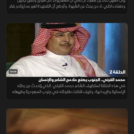
يرى الشيخ حمد بن سعود آل ثاني أن الشعر يولد من شوق وقلق جميل
وصفاء داخلي، لا من بحث عن الشهرة. وأوضح أن القصيدة تعبر عما يزاحم فكر
الشاعر، معتبرًا الوزن والقافية أساسين لا يقوم الشعر دونهما.
الحلقة 2
56:06
محمد القرني.. الجنوب يصنع ملامح الشاعر والإنسان
في هذه الحلقة تستضيف الشاعر محمد القرني، الذي يتحدث عن رحلته
الإنسانية والإبداعية، وكيف شكلت طفولته في جنوب السعودية بطبيعته
الخلابة وجباله وخضرته ملامح شخصيته وتجربته الشعرية.