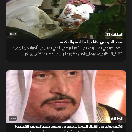
الحلقة 11
56:37
سعد الخريجي.. شاعر العاطفة والحكمة
سعد الخريجي يمتاز بتقديم الشعر النبطي الذي يمثل جزءاً أصيلاً من الهوية
الثقافية الخليجية، فيما يواصل حضوره البارز عبر قصائد تغنى بها كبار
المطربين العرب، ما رسخ مكانته بين أبرز شعراء المملكة والخليج.
الحلقة 10
52:31
الشعر يولد من القلق الجميل.. حمد بن سعود يعيد تعريف القصيدة