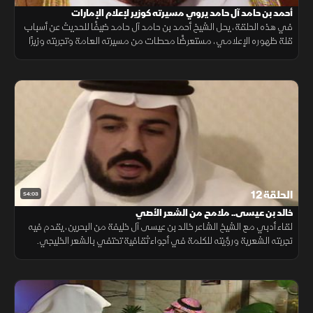
أحمد بن حامد آل حامد يروي مسيرته كوزير لإعلام الإمارات
في هذه الحلقة، يحل الشيخ أحمد بن حامد آل حامد ضيفًا للحديث عن أسباب
قلة ظهوره الإعلامي، مستعرضًا محطات من مسيرته العامة وتجربته وزيرًا
للإعلام في دولة الإمارات، وعمله مستشارًا للشيخ زايد آل نهيان.
الحلقة 12
54:03
خالد بن عيسى.. ملامح من الشعر الأصي
لقاء أدبي مع الشيخ الشاعر خالد بن عيسى آل خليفة من البحرين، يقدم فيه
تجربته الشعرية ورؤيته للكلمة في أجواء ثقافية تحتفي بالشعر الخليجي.