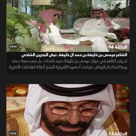
الحلقة 14
55:40
الشاعر عيسى بن خليفة بن حمد آل خليفة.. نبض البحرين الشادي
لم يكن الشعر في ميزان عيسى بن خليفة مجرد كلمات، بل جسر محبة ممتد
يربط المنامة بالرياض؛ فجاءت أماسيه التاريخية لترسخ أصالة العلاقات الأخوية
وتجمع نبض الشعوب تحت راية واحدة.
الحلقة 13
50:18