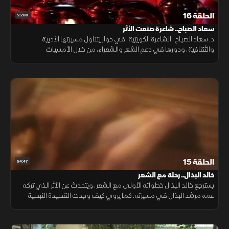
الحلقة 16
55:30
سعاد الصباح.. شاعرة صنعت الأثر
د. سعاد الصباح، الشاعرة الكويتية، في حوار يتناول مسيرتها الأدبية
والثقافية، ودورها في دعم الشعر والشعراء، من خلال الأمسيات
والمبادرات والجوائز التي أسهمت في إثراء المشهد الأدبي العربي.
الحلقة 15
54:47
خالد البذال.. رحلة مع الشعر
يسترجع خالد البذال خطواته الأولى مع الشعر، ويتحدث عن الأثر الذي تركه
عمه مرشد البذال في مسيرته. كما يروي كيف وجدت القصيدة النبطية
مكانها في الأغنية الكويتية وأسهمت في إثراء تجربتها