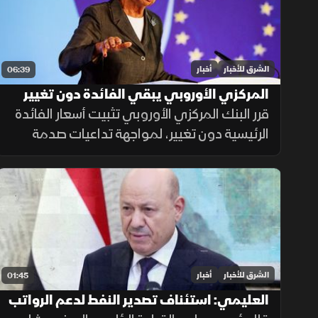
الشرق للأخبار
أخبار
06:39
المركزي الأوروبي يبقي الفائدة دون تغيير
لضمان استقرار التضخم
قرر البنك المركزي الأوروبي تثبيت أسعار الفائدة
الرئيسية دون تغيير، لمواجهة تداعيات صدمة
أسعار الطاقة وضمان عودة التضخم إلى
مستهدفه البالغ 2.8% وفق منهجية تعتمد على
البيانات الاقتصادية.
الشرق للأخبار
أخبار
01:45
العليمي: استئناف تصدير النفط لدعم الرواتب