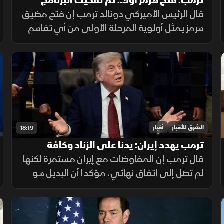
ترمب: فتح هرمز أولا.. ثم تفكيك البرنامج
النووي الإيراني
قال الرئيس الأميركي دونالد ترمب إن فتح مضيق
هرمز يمثل أولوية المرحلة الأولى من أي تفاهم
مع إيران، يليه الملف النووي، مؤكداً أن واشنطن
لن تسمح لطهران بامتلاك سلاح نووي.
الشرق للأخبار
أخبار
18:19
ترمب يهدد إيران: يدنا على الزناد وكافة
الذخائر جاهزة
قال ترمب إن المفاوضات مع إيران مستمرة لكنها
لم تصل إلى اتفاق نهائي، مؤكدا أن البديل هو
استمرار القصف، وأن طهران أصبحت أكثر جدية،
مع التشديد على جاهزية القوات الأميركية
واستمرار الضغط العسكري