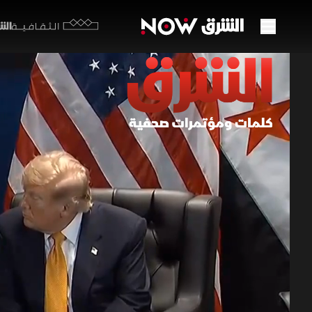
الشرق y
الثقافية
ترمب:
سوريا
08 يوليو 2026
الكلمات
قال الرئيس
قائمة الدو
جانب استبع
دونالد ترمب