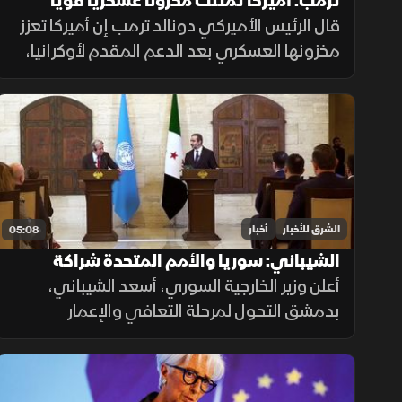
ترمب: أميركا تمتلك مخزونا عسكريا قويا
وتواصل تعزيز قدراتها
قال الرئيس الأميركي دونالد ترمب إن أميركا تعزز
مخزونها العسكري بعد الدعم المقدم لأوكرانيا،
مؤكدا أن شركات الدفاع توسع إنتاجها، وأن
واشنطن تواصل جهودها لإنهاء الحرب رغم
تعقيدات المشهد.
الشرق للأخبار
أخبار
05:08
الشيباني: سوريا والأمم المتحدة شراكة
جديدة لدعم الاستثمار والتعافي
أعلن وزير الخارجية السوري، أسعد الشيباني،
بدمشق التحول لمرحلة التعافي والإعمار
بالشراكة مع الأمم المتحدة، مطالبا برفع العوائق
الاقتصادية ووقف الانتهاكات الإسرائيلية لضمان
الاستقرار الإقليمي.