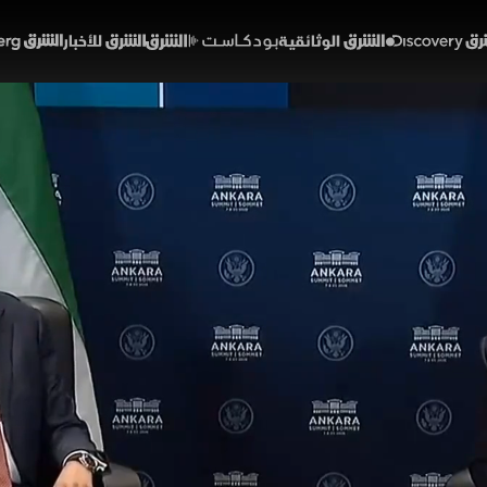
Discover
الشرق الوثائقية
الشرق بودكاست
الشرق للأخبار
الشرق Bloomberg
 دعم إسرائيل مستمر.. وقرا
 وإيران
12:55
أخبار
 والمؤتمرات الصحفية
 الأميركي دونالد ترمب خلال اجتماع مع نظيره السوري في أ
ل الراعية للإرهاب، مشيدا بأداء الرئيس السوري في إدارة البل
اد إرسال قوات برية إلى إيران والتأكيد على دور واشنطن في 
سوريا
إيران