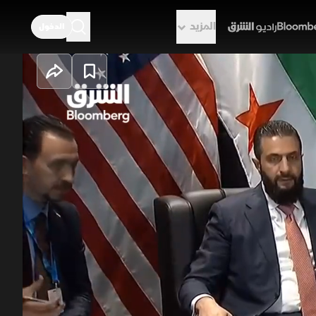
المزيد
الدخول
راديو الشرق
رات جديدة بشأن
نقرة إن بلاده تدرس رفع سوريا من
اد، ومؤكدا استمرار دعم إسرائيل، إلى
التعامل مع ملف اليورانيوم الإيراني.