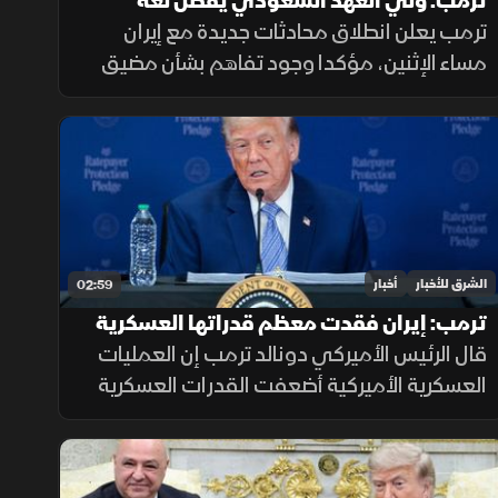
ترمب: ولي العهد السعودي يفضل لغة
الحوار.. وهناك اتفاق بشأن هرمز
ترمب يعلن انطلاق محادثات جديدة مع إيران
مساء الإثنين، مؤكدا وجود تفاهم بشأن مضيق
هرمز وتوقع التوصل إلى اتفاق حول نزع البرنامج
النووي مشيرا إلى أن ولي العهد السعودي
يفضل الحلول الدبلوماسية لخفض التصعيد
الشرق للأخبار
أخبار
02:59
ترمب: إيران فقدت معظم قدراتها العسكرية
خلال المواجهة
قال الرئيس الأميركي دونالد ترمب إن العمليات
العسكرية الأميركية أضعفت القدرات العسكرية
الإيرانية، منتقدا تقارير إعلامية تحدثت عن تعاظم
قوة طهران، ومؤكدا أن الواقع الميداني يثبت
العكس.