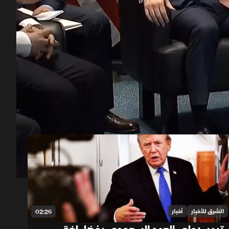
00:13
/
12:56
الشرق للأخبار
أخبار
02:26