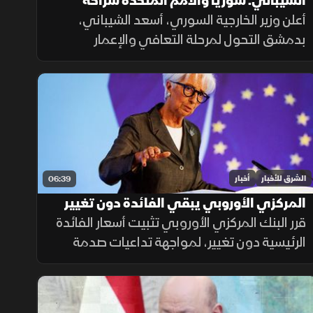
الشيباني: سوريا والأمم المتحدة شراكة
جديدة لدعم الاستثمار والتعافي
أعلن وزير الخارجية السوري، أسعد الشيباني،
بدمشق التحول لمرحلة التعافي والإعمار
بالشراكة مع الأمم المتحدة، مطالبا برفع العوائق
الاقتصادية ووقف الانتهاكات الإسرائيلية لضمان
الاستقرار الإقليمي.
الشرق للأخبار
أخبار
06:39
المركزي الأوروبي يبقي الفائدة دون تغيير
لضمان استقرار التضخم
قرر البنك المركزي الأوروبي تثبيت أسعار الفائدة
الرئيسية دون تغيير، لمواجهة تداعيات صدمة
أسعار الطاقة وضمان عودة التضخم إلى
مستهدفه البالغ 2.8% وفق منهجية تعتمد على
البيانات الاقتصادية.