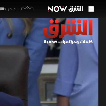
الشرق y
الثقافية
دونال
نووي
11 مايو 2026
الكلمات
قال الرئيس
مشددا على
واسع، فيما
دونالد ترمب