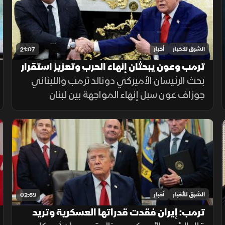
الشرق للأخبار
أخبار
21:07
ترمب وعون يبحثان إنهاء الحرب وتعزيز استقرار
لبنان
بحث الرئيسان الأميركي دونالد ترمب واللبناني
جوزاف عون سبل إنهاء المواجهة بين لبنان
وإسرائيل، وتعزيز دور الجيش اللبناني، إلى جانب
تطورات الملف الإيراني.
الشرق للأخبار
أخبار
02:59
ترمب: إيران فقدت قدراتها العسكرية وتريد