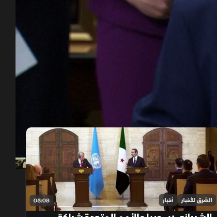
00:12
/
14:07
الشرق للأخبار
أخبار
05:08