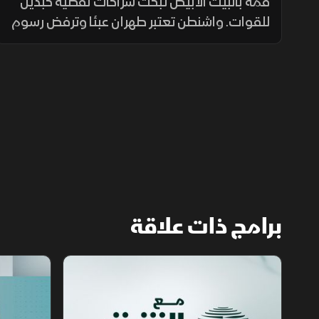
سلاح الفصائل
قمة بالبيت الأبيض تبحث شراكات نفطية كبديل
للقوات. واشنطن تعتبر طهران عبئا وترفض رسوم
الملاحة، وبغداد تقرر حظر سلاح الفصائل نهاية
سبتمبر وتفتح أسواقها للشريك الاستراتيجي
متمسكة بحصتها في أوبك.
برامج ذات علاقة
مع الشرق الأوسط
الخبر الآخر