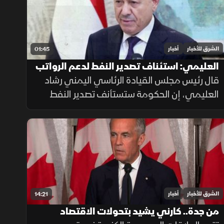
الشرق للأخبار
أخبار
01:45
العليمي: استئناف تصدير النفط لدعم الرواتب
والاقتصاد اليمني
قال رئيس مجلس القيادة الرئاسي اليمني رشاد
العليمي، إن الحكومة ستستأنف تصدير النفط
وتوجه عائداته لصرف الرواتب وتحسين الخدمات
ودعم الاقتصاد، داعياً إلى وحدة الصف والوقوف
خلف مؤسسات الدولة.
الشرق للأخبار
أخبار
14:21
من جدة.. كارني يشيد بتحولات الاقتصاد