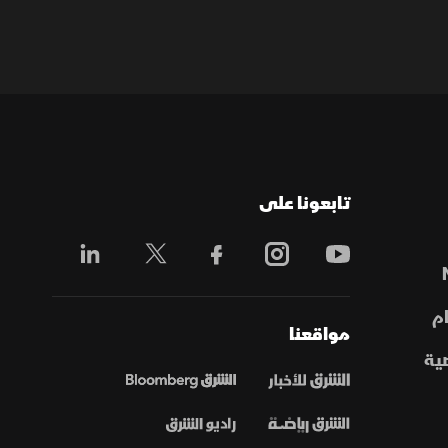
تابعونا على
م
مواقعنا
ية