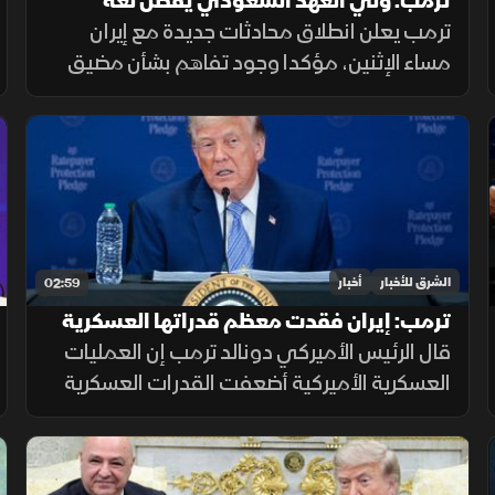
ترمب: ولي العهد السعودي يفضل لغة
الحوار.. وهناك اتفاق بشأن هرمز
ترمب يعلن انطلاق محادثات جديدة مع إيران
مساء الإثنين، مؤكدا وجود تفاهم بشأن مضيق
هرمز وتوقع التوصل إلى اتفاق حول نزع البرنامج
النووي مشيرا إلى أن ولي العهد السعودي
يفضل الحلول الدبلوماسية لخفض التصعيد
الشرق للأخبار
أخبار
02:59
ترمب: إيران فقدت معظم قدراتها العسكرية
خلال المواجهة
قال الرئيس الأميركي دونالد ترمب إن العمليات
العسكرية الأميركية أضعفت القدرات العسكرية
الإيرانية، منتقدا تقارير إعلامية تحدثت عن تعاظم
قوة طهران، ومؤكدا أن الواقع الميداني يثبت
العكس.