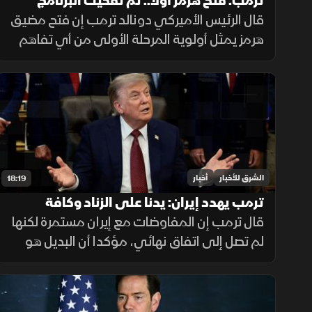
ترمب: فتح هرمز أولا.. ثم تفكيك البرنامج
النووي الإيراني
قال الرئيس الأميركي دونالد ترمب إن فتح مضيق
هرمز يمثل أولوية المرحلة الأولى من أي تفاهم
مع إيران، يليه الملف النووي، مؤكداً أن واشنطن
لن تسمح لطهران بامتلاك سلاح نووي.
الشرق للأخبار
أخبار
18:19
ترمب يهدد إيران: يدنا على الزناد وكافة
الذخائر جاهزة
قال ترمب إن المفاوضات مع إيران مستمرة لكنها
لم تصل إلى اتفاق نهائي، مؤكدا أن البديل هو
استمرار القصف، وأن طهران أصبحت أكثر جدية،
مع التشديد على جاهزية القوات الأميركية
واستمرار الضغط العسكري