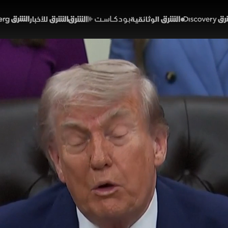
Discover
الشرق الوثائقية
الشرق بودكاست
الشرق للأخبار
الشرق Bloomberg
د ترمب: دمرنا قدرات إيران 
14:07
أخبار
 والمؤتمرات الصحفية
 الأميركي دونالد ترمب، إن الضربات الأميركية أخرجت معظم ا
 أن واشنطن لن تسمح لطهران بامتلاك سلاح نووي. وأضاف 
 تواصل الإدارة الأميركية الضغط للوصول إلى اتفاق يضمن أ
الولايات المتحدة
إيران