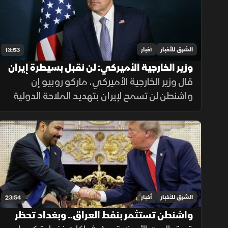
الشرق للأخبار
أخبار
13:53
وزير الخارجية الأميركي: لن نقبل بسيطرة إيران
على المعابر البحرية
قال وزير الخارجية الأميركي، ماركو روبيو إن
واشنطن لن تسمح لإيران بتهديد الملاحة الدولية
أو التحكم بحركة السفن، مشددا على أن الخيار
الدبلوماسي لا يزال مطروحا، لكن أزمة الثقة مع
طهران تعيق أي اتفاق.
الشرق للأخبار
أخبار
23:54
واشنطن تستثمر بنفط العراق.. وبغداد تحظر