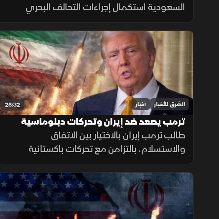
السعودية استكمال إجراءات التحالف البحري
الدفاعي، ومراجعة إيران لاتفاق هرمز، وتصعيدا
في اليمن، ومباحثات لبنانية إسرائيلية، وانفجارا
في جرمانا بريف دمشق.
الشرق للأخبار
أخبار
25:32
ترمب يصعد ضد إيران وتحركات دبلوماسية
بشأن غزة ولبنان
طالب ترمب إيران بالاختيار بين الاتفاق
والاستسلام، بالتزامن مع تحركات باكستانية
للوساطة، وضغوط لوقف الهجمات على غزة
وتسريع تنفيذ المرحلة التالية من الاتفاق في
لبنان.