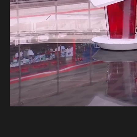
00:10
/
46:40