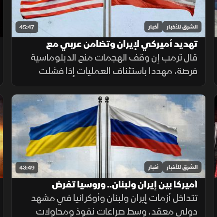
الشرق للأخبار
أخبار
45:47
تهديد أميركي لإيران وتضامن عربي مع
السعودية وتصعيد في الضفة
قال ترمب إن وقف الهجمات منح الدبلوماسية
فرصة، مهددا باستئناف العمليات إذا فشلت
المفاوضات، بالتزامن مع تضامن عربي وخليجي
مع السعودية وتصعيد إسرائيلي جديد في
الضفة الغربية.
الشرق للأخبار
أخبار
43:49
أميركا بين إيران ولبنان.. وروسيا تفرض
حساباتها في أوكرانيا
تتداخل أزمات إيران ولبنان وأوكرانيا في مشهد
دولي معقد، وسط صراعات نفوذ ومحاولات