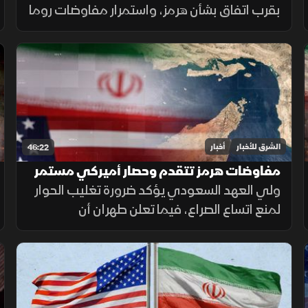
بقرب اتفاق بشأن هرمز، واستمرار مفاوضات روما
حول لبنان، بالتوازي مع غارات إسرائيلية على
الجنوب، وتحذيرات عربية من التصعيد في القدس
المحتلة.
الشرق للأخبار
أخبار
46:22
مفاوضات هرمز تتقدم وحصار أميركي مستمر
على إيران
ولي العهد السعودي يؤكد ضرورة تغليب الحوار
لمنع اتساع الصراع، فيما تعلن طهران أن
مفاوضاتها مع سلطنة عمان بشأن مضيق هرمز
دخلت مراحلها النهائية.