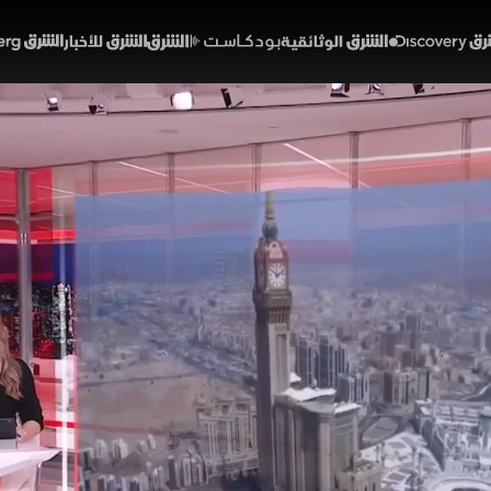
Discover
الشرق الوثائقية
الشرق بودكاست
الشرق للأخبار
الشرق Bloomberg
 مشتعلة من هرمز إلى لبنان
ي إيراني
46:40
أخبار
شرق
 المشهد الإقليمي ملفات سياسية وعسكرية معقدة، مع است
والأموال المجمدة، وتصعيد عسكري في جنوب لبنان وأوكراني
 وفي الوقت نفسه يتوافد حجاج بيت الله الحرام إلى مشع
إيران
الولايات المتحدة
لبنان
هديل عليان