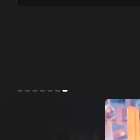
أميركي لبيروت وترتيبات جنوب لبنان، بالتوازي
مع جهود العراق لمواجهة انتشار تصنيع الطائرات
المسيّرة خارج إطار الدولة.
تقارير الشرق