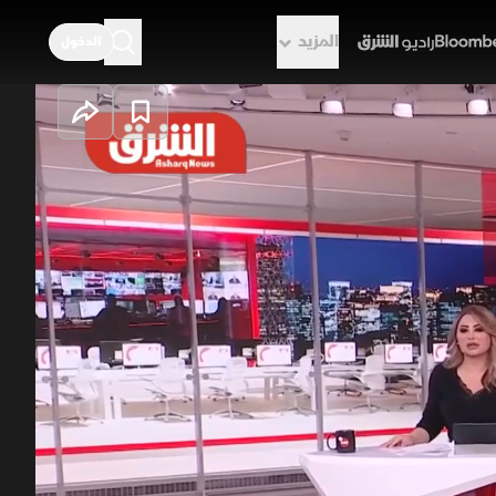
المزيد
الدخول
راديو الشرق
.. وترقب لاتفاق
مرار التوتر بين واشنطن وطهران حول
ا، بينما تتواصل الجهود الدبلوماسية
ر منى استعدادا لمناسك عرفات.