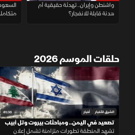
واشنطن وإيران.. تهدئة حقيقية أم
السعودي
هدنة قابلة للانفجار؟
متكاملة
حلقات الموسم 2026
الشرق للأخبار
أخبار
41:38
تصعيد في اليمن.. ومباحثات بيروت وتل أبيب
تتواصل
تشهد المنطقة تطورات متزامنة تشمل إعلان