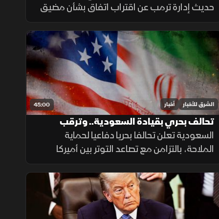
حديث إدارة ترمب عن اقتراب اتفاق بشأن مضيق
هرمز وتأكيد إيران إحراز تقدم في مفاوضات
مسقط، بالتزامن مع تطورات في مفاوضات
لبنان وإسرائيل ومستجدات العمليات في غزة.
الشرق للأخبار
أخبار
45:00
تحالف بحري بقيادة السعودية.. وترقب
لتصعيد أميركي ضد إيران
السعودية تعلن تحالفا بحريا دفاعيا لحماية
الملاحة، بالتزامن مع تصاعد التوتر بين أميركا
وإيران. وفي لبنان تتواصل جهود تثبيت الاستقرار،
بينما تحقق الميزانية السعودية تحسنا مع تراجع
العجز.