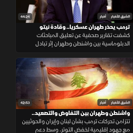
الشرق للأخبار
أخبار
44:24
ترمب يحذر طهران عسكريا.. وقادة نيتو
يخشون نقص الدعم
كشفت تقارير صحفية عن تعليق المباحثات
الدبلوماسية بين واشنطن وطهران إثر تبادل
القصف الجوي بمضيق هرمز، وسط تحذيرات من
مغبة مواصلة انتهاك وقف القتال وتأكيدات
بمواصلة حماية الملاحة البحرية.
الشرق للأخبار
أخبار
42:53
واشنطن وطهران بين التفاوض والتصعيد..
ولبنان في دائرة الدعم
تتزامن تحركات ترمب بشأن لبنان وإيران والحوثيين
مع جهود إقليمية لخفض التوتر، وسط دعم