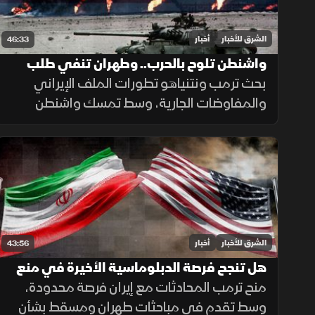
الشرق للأخبار
أخبار
46:33
واشنطن تلوح بالحرب.. وطهران تنفي طلب
التفاوض
بحث ترمب ونتنياهو تطورات الملف الإيراني
والمفاوضات الجارية، وسط تمسك واشنطن
بالحل الدبلوماسي مع الإبقاء على خيار التصعيد
إذا لم تُفضِ المحادثات إلى اتفاق.
الشرق للأخبار
أخبار
43:56
هل تنجح فرصة الدبلوماسية الأخيرة في منع
حرب أوسع مع إيران؟
منح ترمب المحادثات مع إيران فرصة محدودة،
وسط تقدم في مباحثات طهران ومسقط بشأن