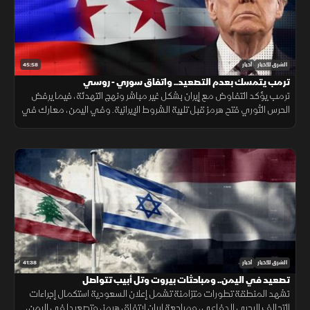
45:58
الشرق للأخبار
أخبار
ترمب يتمسك بعدم التصعيد.. واتفاق سوري - روسي
ترمب يؤكد التفاوض مع إيران بشكل غير مباشر ونهج التهدئة، فيما يرفض
الحرس الثوري فتح هرمز قبل تلبية الشروط الإيرانية. وفي اليمن، معارك في
تعز وقصف حوثي لميناء المخا
41:38
الشرق للأخبار
أخبار
تصعيد في اليمن.. ومباحثات بيروت وتل أبيب تتواصل
تشهد المنطقة تطورات متزامنة تشمل إعلان السعودية استكمال إجراءات
التحالف البحري الدفاعي، ومراجعة إيران لاتفاق هرمز، وتصعيدا في اليمن،