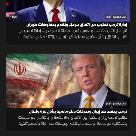
44:29
الشرق للأخبار
أخبار
إدارة ترمب تقترب من اتفاق هرمز.. وتقدم بمفاوضات طهران
تتواصل التحركات الدبلوماسية في المنطقة مع حديث إدارة ترمب عن
اقتراب اتفاق بشأن مضيق هرمز وتأكيد إيران إحراز تقدم في مفاوضات
مسقط، بالتزامن مع تطورات في مفاوضات لبنان وإسرائيل ومستجدات
العمليات في غزة.
25:32
الشرق للأخبار
أخبار
ترمب يصعد ضد إيران وتحركات دبلوماسية بشأن غزة ولبنان
طالب ترمب إيران بالاختيار بين الاتفاق والاستسلام، بالتزامن مع تحركات
باكستانية للوساطة، وضغوط لوقف الهجمات على غزة وتسريع تنفيذ
المرحلة التالية من الاتفاق في لبنان.