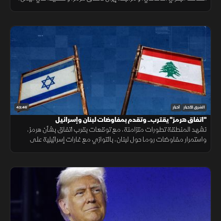
ومباحثات لبنانية إسرائيلية، وانفجارا في جرمانا بريف دمشق.
43:46
الشرق للأخبار
أخبار
"اتفاق هرمز" يقترب.. وتقدم بمفاوضات لبنان وإسرائيل
تشهد المنطقة تطورات متزامنة، مع توقعات بقرب اتفاق بشأن هرمز،
واستمرار مفاوضات روما حول لبنان، بالتوازي مع غارات إسرائيلية على
الجنوب، وتحذيرات عربية من التصعيد في القدس المحتلة.