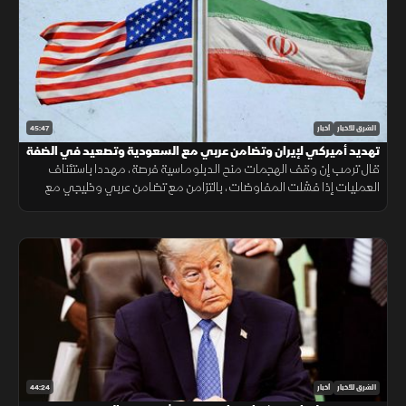
45:47
الشرق للأخبار
أخبار
تهديد أميركي لإيران وتضامن عربي مع السعودية وتصعيد في الضفة
قال ترمب إن وقف الهجمات منح الدبلوماسية فرصة، مهددا باستئناف
العمليات إذا فشلت المفاوضات، بالتزامن مع تضامن عربي وخليجي مع
السعودية وتصعيد إسرائيلي جديد في الضفة الغربية.
44:24
الشرق للأخبار
أخبار