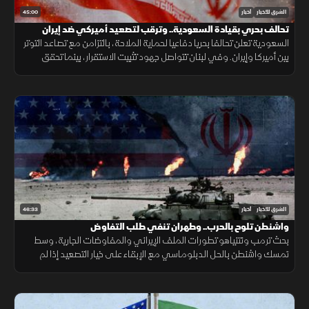
45:00
الشرق للأخبار
أخبار
تحالف بحري بقيادة السعودية.. وترقب لتصعيد أميركي ضد إيران
السعودية تعلن تحالفا بحريا دفاعيا لحماية الملاحة، بالتزامن مع تصاعد التوتر
بين أميركا وإيران. وفي لبنان تتواصل جهود تثبيت الاستقرار، بينما تحقق
الميزانية السعودية تحسنا مع تراجع العجز.
46:33
الشرق للأخبار
أخبار
واشنطن تلوح بالحرب.. وطهران تنفي طلب التفاوض
بحث ترمب ونتنياهو تطورات الملف الإيراني والمفاوضات الجارية، وسط
تمسك واشنطن بالحل الدبلوماسي مع الإبقاء على خيار التصعيد إذا لم
تُفضِ المحادثات إلى اتفاق.