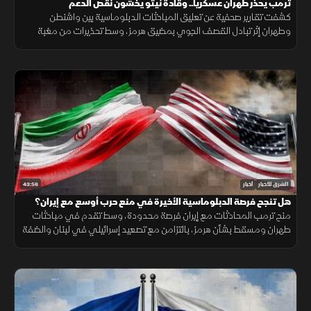
ترمب يحذر طهران عسكريا.. وقادة نيتو يخشون نقص الدعم
كشفت تقارير صحفية عن تعليق المباحثات الدبلوماسية بين واشنطن
وطهران إثر تبادل القصف الجوي بمضيق هرمز، وسط تحذيرات من مغبة
مواصلة انتهاك وقف القتال وتأكيدات بمواصلة حماية الملاحة البحرية.
43:56
الشرق للأخبار
أخبار
هل تنجح فرصة الدبلوماسية الأخيرة في منع حرب أوسع مع إيران؟
منح ترمب المحادثات مع إيران فرصة محدودة، وسط تقدم في مباحثات
طهران ومسقط بشأن هرمز، بالتزامن مع تصعيد إسرائيلي في لبنان والضفة
الغربية وتطورات ميدانية في السودان.