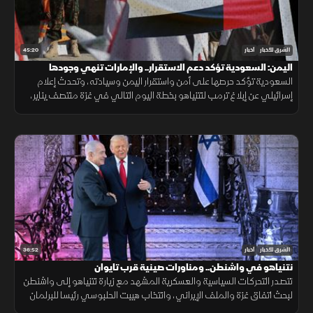
45:20
الشرق للأخبار
أخبار
اليمن: السعودية تؤكد دعم الاستقرار.. والإمارات تنهي وجودها
العسكري
السعودية تؤكد حرصها على أمن واستقرار اليمن وسيادته، وتحدث إعلام
إسرائيلي عن إبلاغ ترمب لنتنياهو بخطة اليوم التالي في غزة منتصف يناير،
بينما أبدى زيلينسكي استعداده للاجتماع مع بوتين بأي صيغة.
36:52
الشرق للأخبار
أخبار
نتنياهو في واشنطن.. ومناورات صينية قرب تايوان
تتصدر التحركات السياسية والعسكرية المشهد مع زيارة نتنياهو إلى واشنطن
لبحث اتفاق غزة والملف الإيراني، وانتخاب هيبت الحلبوسي رئيسا للبرلمان
العراقي، ومناورات صينية قرب تايوان ردا على أسلحة أميركية.