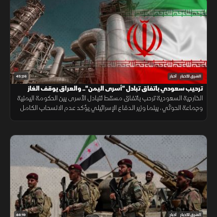
45:26
الشرق للأخبار
أخبار
ترحيب سعودي باتفاق تبادل "أسرى اليمن".. والعراق يوقف الغاز
الإيراني
الخارجية السعودية ترحب باتفاق مسقط لتبادل الأسرى بين الحكومة اليمنية
وجماعة الحوثي، بينما وزير الدفاع الإسرائيلي يؤكد عدم الانسحاب الكامل
من غزة، والعراق يخسر 4500 ميغاوات بسبب توقف الغاز الإيراني.
46:19
الشرق للأخبار
أخبار