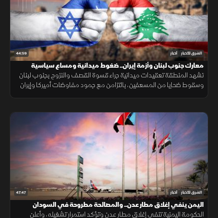
44:59
الشرق للأخبار
أخبار
معارك جنوب لبنان وأزمة إيران.. ضغوط ميدانية ومساع سياسية
تشهد المنطقة تعقيدات ميدانية جراء قسوة القصف والنزوح بجنوب لبنان
وسقوط ضحايا من المسعفين، بالتزامن مع جمود مفاوضات أميركا وإيران
إثر شروط ترمب الجديدة بشأن الملاحة والملف النووي العالق.
47:47
الشرق للأخبار
أخبار
اليمن ينفي إغلاق مطار عدن.. والمصالحة مطروحة في السودان
الحكومة اليمنية تنفي إغلاق مطار عدن وتؤكد استمرار تشغيله، وأعلن