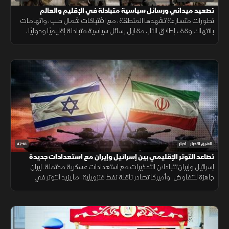
تصعيد ميداني ورسائل سياسية متبادلة في الإقليم والعالم
تطورات متسارعة تشهدها المنطقة، مع اشتباكات شمال حلب، واتهامات
بانتهاك وقف إطلاق النار، مقابل رسائل سياسية متبادلة إقليميًا ودوليًا،
تعكس تصاعد التوتر وتداخل الملفات الأمنية والعسكرية.
47:13
الشرق للأخبار
أخبار
تصاعد التوتر الإقليمي بين إسرائيل وإيران مع استعدادات جديدة
إسرائيل وإيران تتبادلان التحذيرات مع استعدادات عسكرية محتملة. إيران
جاهزة للتفاوض، وأميركا تصادر ناقلة نفط فنزويلية، ما يزيد التوتر في
المنطقة.