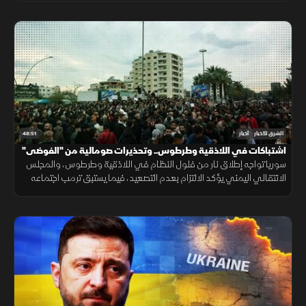
48:51
الشرق للأخبار
أخبار
اشتباكات في اللاذقية وطرطوس.. وتحذيرات صومالية من "الفوضى"
سوريا تواجه إطلاق نار من فلول النظام في اللاذقية وطرطوس، والمجلس
الانتقالي اليمني يؤكد الالتزام بعدم التصعيد، فيما يستبق ترمب اجتماعه
مع زيلينسكي بمكالمة مع بوتين.