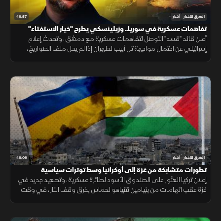
46:57
الشرق للأخبار
أخبار
تفاهمات عسكرية في سوريا.. وزيلينسكي يطرح "خيار الاستفتاء"
أعلن قائد "قسد" التوصل لتفاهمات عسكرية مع دمشق، وتحدث إعلام
إسرائيلي عن احتمال مواجهة تل أبيب لطهران إذا لم يحل ملف الصواريخ،
ولمح زيلينسكي إلى إمكانية إجراء استفتاء شعبي على خطة السلام في
أوكرانيا.
46:09
الشرق للأخبار
أخبار
تطورات متشابكة من غزة إلى أوكرانيا وسط توترات سياسية
إعلان تركيا العثور على الصندوق الأسود لطائرة عسكرية، وتصعيد جديد في
غزة عقب اتهامات من بنيامين نتنياهو لـحماس بخرق وقف النار، في وقت
تتحرك فيه ملفات سوريا وأوكرانيا على مسارات سياسية حساسة.