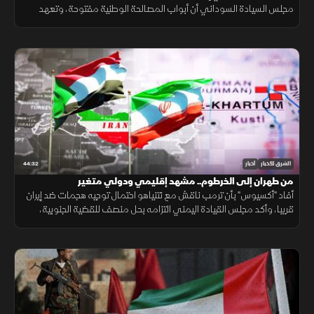
مجلس السيادة السوداني أن أبواب المصالحة الوطنية مفتوحة، وتعهد
رئيس إيران بالحوار مع قادة الاحتجاجات الاقتصادية في محاولة لتهدئة
الأوضاع.
44:32
الشرق للأخبار
أخبار
من طهران إلى الخرطوم.. مشهد إقليمي ودولي متغير
أفاد "أكسيوس" بأن ترمب ناقش مع نتنياهو احتمال توجيه هجمات ضد إيران
قريبا، وأكد مجلس القيادة اليمني التزامه بحل منصف للقضية الجنوبية،
ودعوة ألمانية لحماية مصالح أوروبا مع تغير الشراكة مع واشنطن.