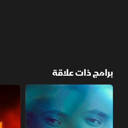
نقش العرائس والأطفال والأنواع المختلفة
كالخِضاب والصبغة.
برامج ذات علاقة
قضية ناتاليا.. الخيار الأخير
لغز قاتل الأ