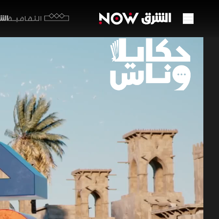
الشرق y
الثقافية
حارسة
06:46
م
حكايا و
تُعدّ سهر،
بالموروث ا
خلطتها الس
وقفات الشرق ال