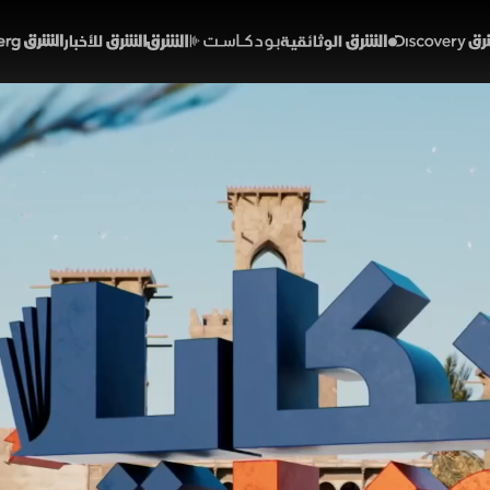
Discover
الشرق الوثائقية
الشرق بودكاست
الشرق للأخبار
الشرق Bloomberg
 البالوظة الأخيرة في قلب ا
جتمع
ناس
 ابنة حي الدرب الأحمر بالقاهرة، آخر حارسات صناعة البالوظة 
لشعبي، أعادت إحياء مشروب تقليدي كان مهددًا بالاندثار. وم
رية لزوار الحي، محوّلة أحد أزقته التاريخية إلى محطة يقصد
إخبارية
مصر