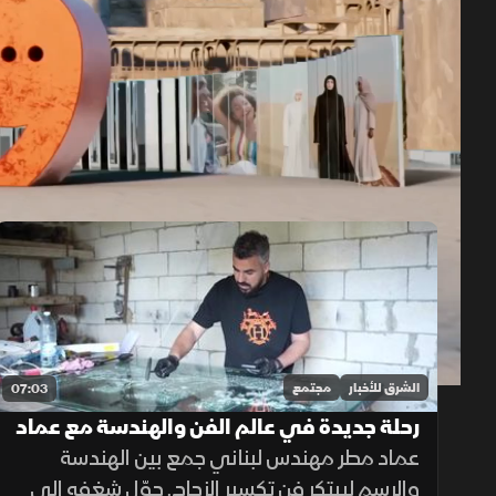
حلقات الموسم 2026
1x
auto
الشرق للأخبار
مجتمع
07:03
رحلة جديدة في عالم الفن والهندسة مع عماد
مطر
عماد مطر مهندس لبناني جمع بين الهندسة
والرسم ليبتكر فن تكسير الزجاج. حوّل شغفه إلى