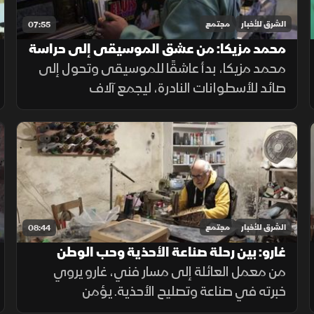
الشرق للأخبار
مجتمع
07:55
محمد مزيكا: من عشق الموسيقى إلى حراسة
الذاكرة الصوتية
محمد مزيكا، بدأ عاشقًا للموسيقى وتحول إلى
صائد للأسطوانات النادرة، ليجمع آلاف
التسجيلات. يحتفظ بالنوادر ويبيع بعضها لنشر
الثقافة الموسيقية بين عشاقها، معتبرًا نفسه
حارسًا للذاكرة الفنية وصوت الماضي.
الشرق للأخبار
مجتمع
08:44
غارو: بين رحلة صناعة الأحذية وحب الوطن
من معمل العائلة إلى مسار فني، غارو يروي
خبرته في صناعة وتصليح الأحذية. يؤمن
بمسؤوليته تجاه زبائنه وبقيمة الحرفة التي