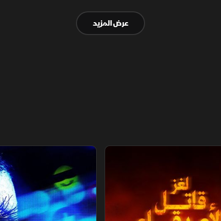
دعمته وأبنائه. رافضًا الهجرة متمسكًا بلبنانيته
عرض المزيد
وحبه لوطنه.
صدقاء
مؤثرون.. ضحايا الشهرة