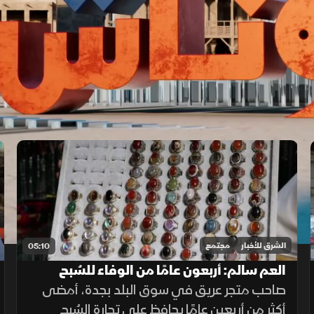
الشرق للأخبار
مجتمع
05:10
العم سالم: أربعون عامًا من الوفاء للسُبح
والأحجار
صاحب متجر عريق في سوق البلد بجدة، أمضى
أكثر من أربعين عامًا يحافظ على تجارة السُبح