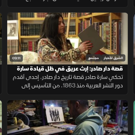
والأحجار الأصلية. بخبرته يميّز النفيس من التقليد،
ويسهم في صون تراث مهني مهدّد بالاندثار
ونقله لمن بعده
الشرق للأخبار
مجتمع
09:11
قصة دار صادر: إرث عريق في ظل قيادة سارة
تحكي سارة صادر قصة تاريخ دار صادر، إحدى أقدم
دور النشر العربية منذ 1863، من التأسيس إلى
الجيل الخامس، وتعتبر أول سيدة تتولى
مسؤولية الدار. مؤكدة على دور المرأة القيادي
في المجال الثقافي.