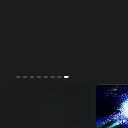
المفصلات الحديدية. وبفضل مثابرتها، نجحت في
إثبات نفسها وتحلم بامتلاك مصنع كبير.
القاتل المتخفي