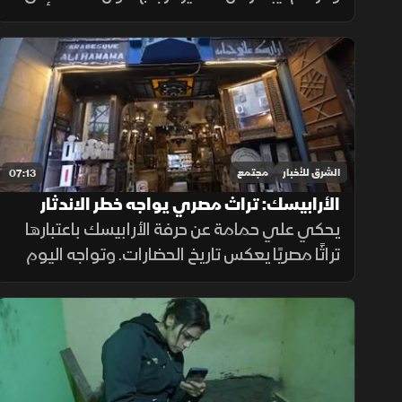
تجربة فنية خاصة، يوظّف فيها الدقة الهندسية
والخيال الفني ليحفظ الألم والجمال معًا في
لوحات زجاجية فريدة
الشرق للأخبار
مجتمع
07:13
الأرابيسك: تراث مصري يواجه خطر الاندثار
يحكي علي حمامة عن حرفة الأرابيسك باعتبارها
تراثًا مصريًا يعكس تاريخ الحضارات. وتواجه اليوم
خطر الاندثار لقلة المتعلمين، مما يستدعي جهودًا
من المجتمع للحفاظ على هذا الإرث الثقافي
العريق.