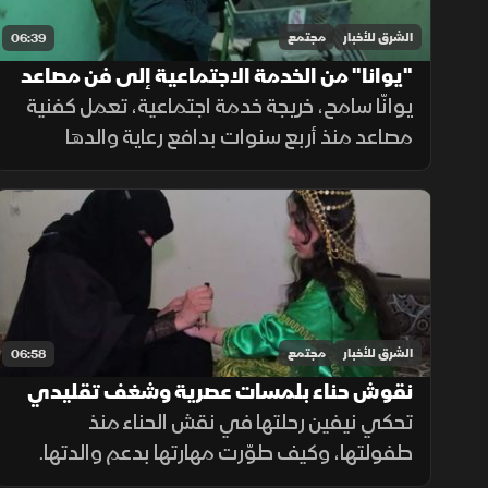
الشرق للأخبار
مجتمع
06:39
"يوانا" من الخدمة الاجتماعية إلى فن مصاعد
النقل
يوانّا سامح، خريجة خدمة اجتماعية، تعمل كفنية
مصاعد منذ أربع سنوات بدافع رعاية والدها
المريض. تعلمت العمل خطوة بخطوة، لترسيخ
مكانتها في مجال قلما تدخله النساء وترى في
تجربتها مصدر إلهام للآخرين.
الشرق للأخبار
مجتمع
06:58
نقوش حناء بلمسات عصرية وشغف تقليدي
تحكي نيفين رحلتها في نقش الحناء منذ
طفولتها، وكيف طوّرت مهارتها بدعم والدتها.
تتنوع أساليب النقش التي تعمل بها، وتميّز بين