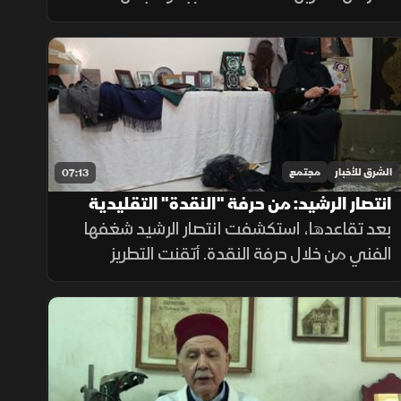
التقليدي. تعلّم الصنعة منذ صغره، أتقن تفاصيلها
عبر سنوات طويلة، وأسهم في الحفاظ على هذا
التراث ونقله إلى الأجيال القادمة.
الشرق للأخبار
مجتمع
07:13
انتصار الرشيد: من حرفة "النقدة" التقليدية
إلى الحداثة
بعد تقاعدها، استكشفت انتصار الرشيد شغفها
الفني من خلال حرفة النقدة. أتقنت التطريز
الخليجي التقليدي وطوّرته بتصاميم معاصرة
مستوحاة من الطبيعة، مما أضفى نكهة حديثة
على هذا التراث.