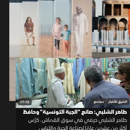
00:10
/
06:46
الشرق للأخبار
مجتمع
07:32
طاهر الشلبي: صانع "الجبة التونسية" وحافظ
التراث
طاهر الشلبي حرفي في سوق القماش، كرّس
أكثر من عشرين عامًا لصناعة الجبة واللباس