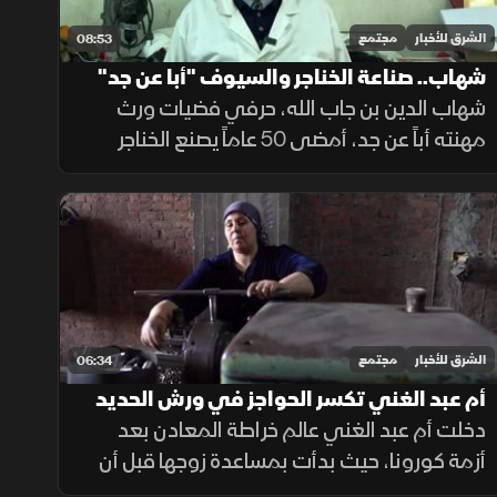
الشرق للأخبار
مجتمع
08:53
شهاب.. صناعة الخناجر والسيوف "أبا عن جد"
شهاب الدين بن جاب الله، حرفي فضيات ورث
مهنته أباً عن جد، أمضى 50 عاماً يصنع الخناجر
والسيوف وينقشها بطرق تقليدية متنوعة. رغم
تراجع المهنة وتمدد البضائع المستوردة، يواصل
عمله بإيمان وإخلاص.
الشرق للأخبار
مجتمع
06:34
أم عبد الغني تكسر الحواجز في ورش الحديد
دخلت أم عبد الغني عالم خراطة المعادن بعد
أزمة كورونا، حيث بدأت بمساعدة زوجها قبل أن
تتقن تشغيل المثقاب والمخرطة وصناعة