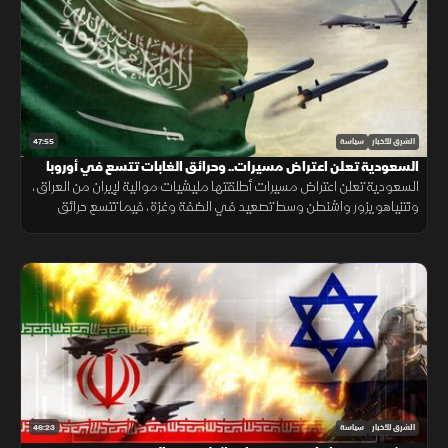
47:55
الشرق للأخبار
سياسة
السعودية تعلن اعتراض مسيرات.. وحرائق الغابات تتسع في أوروبا
السعودية تعلن اعتراض مسيرات أطلقتها مليشيات موالية لإيران من العراق،
ونتنياهو يزور واشنطن وسط تصعيد في الضفة وغزة، فيما تتسع حرائق
الغابات في أوروبا وتهدد تداعياتها شمال أفريقيا.
46:23
الشرق للأخبار
سياسة