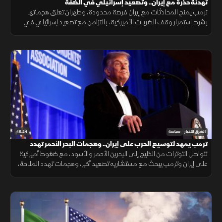
تهدئة حذرة مع إيران.. وتصعيد إسرائيلي في الضفة
ترمب يمنح المحادثات مع إيران فرصة محدودة، وطهران تعلق هجماتها
بشرط استمرار وقف الضربات الأميركية، بالتزامن مع تصعيد إسرائيلي في
الضفة ودعوة أممية لدعم سيادة سوريا وتعافيها.
45:24
الشرق للأخبار
سياسة
ترمب يمهد لتوسيع الحرب على إيران.. وهجمات البحر الأحمر تهدد
الملاحة
تتواصل التوترات من الخليج إلى البحرين الأحمر والأسود، مع ضغوط أميركية
على إيران وترمب يبحث مع مستشاريه تصعيد أكبر، وهجمات تهدد الملاحة،
وتصعيد روسي أوكراني يثير مخاوف بشأن أمن الطاقة والتجارة.