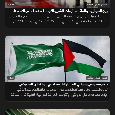
45:28
الشرق للأخبار
سياسة
بين المواجهة والفائدة.. أزمات الشرق الأوسط تضغط على الاقتصاد
تفرض التوترات الإقليمية ضغوطا متزايدة على الاقتصاد العالمي والأسواق،
بينما يتمسك الاحتياطي الفيدرالي بسياسة الترقب في مواجهة التضخم،
مع استمرار الغموض بشأن مسار الصراع.
46:15
الشرق للأخبار
سياسة
دعم سعودي ودولي للمسار الفلسطيني.. والتباين الأميركي
الإسرائيلي لا يمس جوهر التحالف
تدير واشنطن وتل أبيب تبايناتهما دون المساس بالتحالف، بينما تدفع
اجتماعات روما حل الدولتين، وتتوسع الشراكة العراقية التركية في الطاقة
والتجارة والأمن ومعالجة الملفات العالقة.