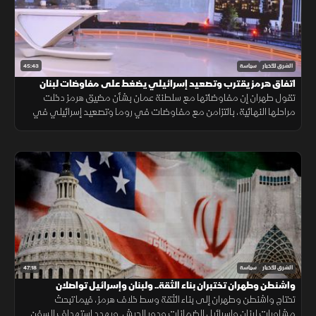
45:43
الشرق للأخبار
سياسة
اتفاق هرمز يقترب وتصعيد إسرائيلي يضغط على مفاوضات لبنان
تقول طهران إن مفاوضاتها مع سلطنة عمان بشأن مضيق هرمز دخلت
مراحلها النهائية، بالتزامن مع مفاوضات في روما وتصعيد إسرائيلي في
جنوب لبنان وتحرك عربي إسلامي بشأن فلسطين.
47:18
الشرق للأخبار
سياسة
واشنطن وطهران تختبران بناء الثقة.. ولبنان وإسرائيل تواصلان
المشاورات
تحتاج واشنطن وطهران إلى بناء الثقة وسط خلاف هرمز، فيما تبحث
مشاورات لبنان وإسرائيل الضمانات ودور الجيش. ويهدد استهداف السفن