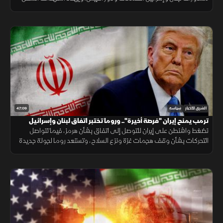
في البحر الأسود الملاحة والتجارة والأمن الغذائي.
47:09
الشرق للأخبار
سياسة
ترمب يمنح إيران "فرصة أخيرة".. وروما تختبر اتفاق لبنان وإسرائيل
تضغط واشنطن على إيران للتوصل إلى اتفاق بشأن هرمز، فيما تتواصل
التحركات بشأن وقف هجمات غزة ونزع السلاح، وتستعد روما لجولة جديدة
من المفاوضات اللبنانية الإسرائيلية.