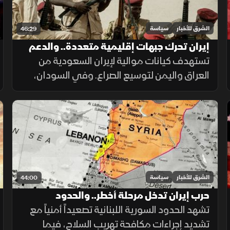
الشرق للأخبار
سياسة
46:29
إيران تحرك جبهات إقليمية متعددة.. والدعم
السريع يفقد ممرات استراتيجية
تستهدف كيانات موالية لإيران السعودية من
العراق واليمن لتوسيع الصراع. وفي السودان،
يعزز تقدم الجيش في شمال كردفان سيطرته
على الممرات ويضغط على الدعم السريع ويمهد
للتوسع نحو دارفور.
الشرق للأخبار
سياسة
44:00
حرب إيران تدخل مرحلة أخطر.. والحدود
تشهد الحدود السورية اللبنانية تصعيداً أمنياً مع
السورية اللبنانية أمام قواعد اشتباك جديدة
تشديد إجراءات مكافحة تهريب السلاح، فيما