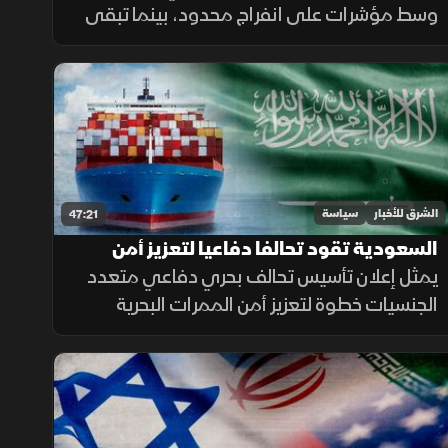
وسط مؤشرات على انفراج محدود، بينما تبقى
القضايا الجوهرية بين واشنطن وطهران مطروحة.
وفي المقابل تتواصل الحرب الروسية الأوكرانية
مع تصاعد الضغوط المتبادلة.
الشرق للأخبار
سياسة
47:21
السعودية تقود تحالفا دفاعيا لتعزيز أمن
الممرات الملاحية
يمثل إعلان تأسيس تحالف بحري دفاعي متعدد
الجنسيات خطوة لتعزيز أمن الممرات البحرية
وحماية التجارة العالمية، عبر إطار مؤسسي
للتنسيق والردع في مواجهة التهديدات
المتزايدة.