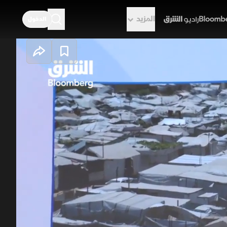
المزيد
الدخول
راديو الشرق
اد تختبر نفوذ
لى لجنة وطنية فلسطينية، في خطوة
 والإعمار. وفي بغداد، تتقاطع ملفات
ت غير معلنة لمسؤولين إيرانيين.