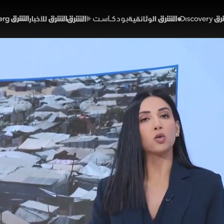
Discover
الشرق الوثائقية
الشرق بودكاست
الشرق للأخبار
الشرق Bloomberg
تحل حكومتها في غزة.. وبغد
48:24
سياسة
لشرق
 حل حكومتها في غزة واستعدادها لنقل المهام الإدارية إ
تهدف إلى إزالة الذرائع أمام إسرائيل ودفع جهود وقف الحرب
فساد والنفوذ الإيراني بعد رفض عراقي لطلبات إيرانية وزيارا
خبارية
دائرة الشرق
ميراشا غازي
حركة حماس
غزة
الحرب على غزة
إسرائيل