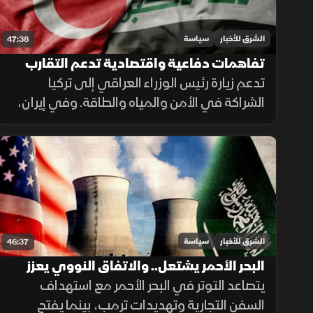
الشرق للأخبار
سياسة
47:38
تفاهمات دفاعية واقتصادية تدعم التقارب
تدعم زيارة رئيس الوزراء العراقي إلى تركيا
بين بغداد وأنقرة.. والحرس الثوري يتمسك
بالنفوذ
الشراكة في الأمن والمياه والطاقة. وفي إيران،
يقدم الحرس الثوري النفوذ في هرمز على
التفاوض، بينما تدفع تيارات أخرى نحو حوار
يخفف الضغوط الاقتصادية.
الشرق للأخبار
سياسة
46:37
البحر الأحمر يشتعل.. والاتفاق النووي يعزز
شراكة الرياض وواشنطن
يتصاعد التوتر في البحر الأحمر مع استهداف
السفن التجارية وتهديدات ترمب، بينما يفتح