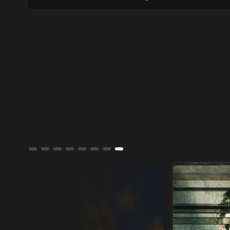
عشرة أيام، قد تعيد الطرفين إلى المفاوضات
وتخفف القيود على مضيق هرمز.
جورجيا مليوني.. عشيرة النورس