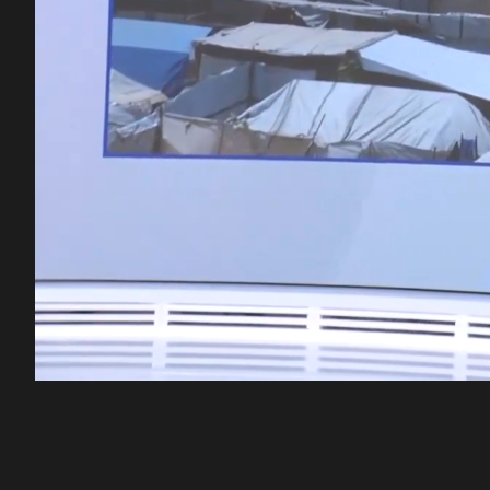
00:13
/
48:25