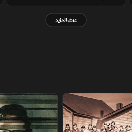
تتبادل واشنطن وطهران التهديدات بشأن مضيق
هرمز ومنشآت الطاقة الإقليمية.
عرض المزيد
اريخ مجهول
عودة الدجال