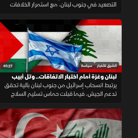
التصعيد في جنوب لبنان، مع استمرار الخلافات
حول الملفات الأمنية والحدودية، بالتزامن مع بدء
تفعيل التحالف البحري في السعودية لتعزيز أمن
الملاحة.
الشرق للأخبار
سياسة
45:27
لبنان وغزة أمام اختبار الاتفاقات.. وتل أبيب
تمسك بمفتاح التنفيذ
يرتبط انسحاب إسرائيل من جنوب لبنان بآلية تحقق
تدعم الجيش، فيما قبلت حماس تسليم السلاح
تحت ضغط إنساني ووساطات. ويبقى نجاح
المسارين مرهونا بالضغط الأميركي على تل أبيب.