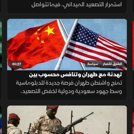
الإسرائيلي؟
استمرار التصعيد الميداني، فيما تتواصل
التحركات العربية والدولية بشأن القدس، وسط
تعثر اتفاق غزة وتصاعد التوتر في الضفة الغربية.
الشرق للأخبار
سياسة
46:27
تهدئة مع طهران وتنافس محسوب بين
واشنطن وبكين
تمنح واشنطن طهران فرصة جديدة للدبلوماسية
وسط جهود سعودية ودولية لخفض التصعيد،
بينما تعود التوترات الأميركية الصينية إلى
الواجهة مع رسائل حازمة بشأن تايوان.