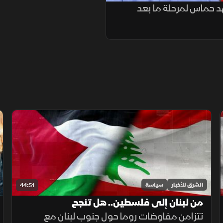
 حماس لمرحلة ما بعد
الشرق للأخبار
سياسة
44:51
من لبنان إلى فلسطين.. هل تنجح
تتزامن مفاوضات روما حول جنوب لبنان مع
الدبلوماسية العربية في مواجهة التصعيد