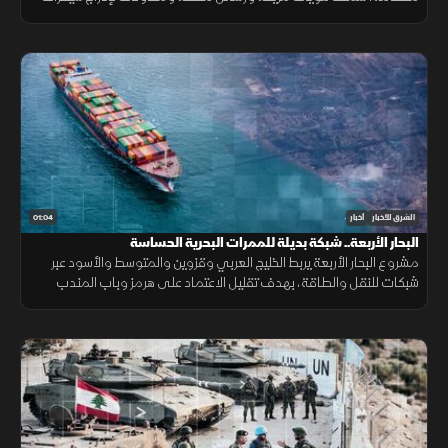
خبيثة.
01:04
الشرق للأخبار
أخبار
البحار الأربعة.. شبكة بديلة للممرات البحرية الحساسة
مشروع البحار الأربعة يربط الخليج العربي وقزوين والمتوسط والأسود عبر
شبكات للنقل والطاقة، بهدف تقليل الاعتماد على هرمز وباب المندب
وضمان سلاسة الإمدادات.