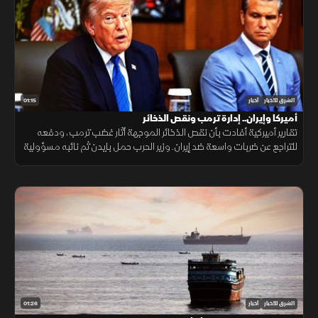
01:15
الشرق للأخبار
أخبار
أميركا وإيران.. إدارة ترمب ونقص الذخائر
تقارير أميركية أفادت بأن نقص الذخائر الموجهة أثار غضب ترمب، ودفعه
للتراجع عن ضربات واسعة ضد إيران. وزير الحرب حمل بايدن ثم نائبه مسؤولية
الأزمة، فيما نفى البيت الأبيض صحة التقارير.
01:26
الشرق للأخبار
أخبار