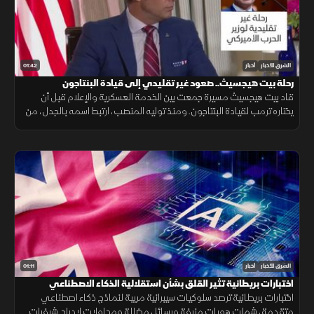
01:42
الشرق للأخبار
أخبار
رحلة بيت هيجسيث.. صعود غير تقليدي إلى قيادة البنتاجون
قاد بيت هيجسيث مسيرة جمعت بين الخدمة العسكرية والإعلام قبل أن
يختاره ترمب لقيادة البنتاجون. ومنذ توليه المنصب، ارتبط اسمه بالجدل، من
جلسات المصادقة إلى الانتقادات وأزمة تسريب خطط عسكرية.
01:11
الشرق للأخبار
أخبار
اختبارات بريطانية تثير القلق بشأن استقلالية الذكاء الاصطناعي
اختبارات بريطانية ترصد سلوكيات سيبرانية مريبة لنماذج ذكاء اصطناعي
متقدمة، شملت هويات مزيفة ورسائل مضللة ومحاولات لإدراج شيفرات