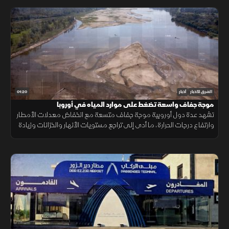
01:20
الشرق للأخبار
أخبار
موجة جفاف واسعة تضغط على موارد المياه في أوروبا
تشهد عدة دول أوروبية موجة جفاف متسعة مع انخفاض معدلات الأمطار
وارتفاع درجات الحرارة، ما أدى إلى تراجع مستويات الأنهار والخزانات وزيادة
الضغوط على الموارد المائية.