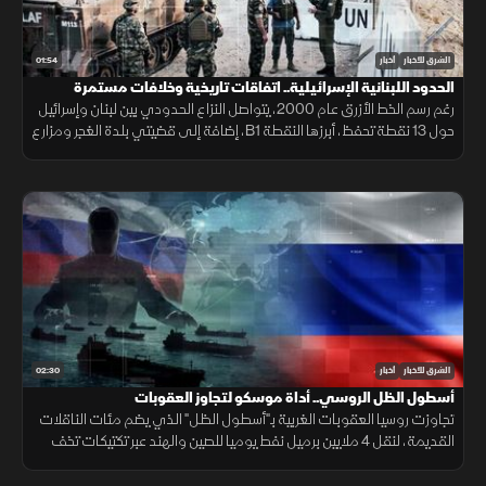
01:54
الشرق للأخبار
أخبار
الحدود اللبنانية الإسرائيلية.. اتفاقات تاريخية وخلافات مستمرة
رغم رسم الخط الأزرق عام 2000، يتواصل النزاع الحدودي بين لبنان وإسرائيل
حول 13 نقطة تحفظ، أبرزها النقطة B1، إضافة إلى قضيتي بلدة الغجر ومزارع
شبعا وتلال كفرشوبا.
02:30
الشرق للأخبار
أخبار
أسطول الظل الروسي.. أداة موسكو لتجاوز العقوبات
تجاوزت روسيا العقوبات الغربية بـ"أسطول الظل" الذي يضم مئات الناقلات
القديمة، لنقل 4 ملايين برميل نفط يوميا للصين والهند عبر تكتيكات تخف
بحرية، ما أمن لموسكو مليارات الدولارات.