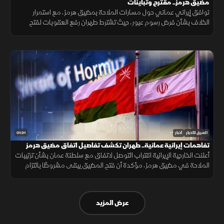
مضيق هرمز.. مقترح وتباينات
توافق إيراني عماني حول مسارات الملاحة بمضيق هرمز، مع استمرار
الخلاف بشأن فرض رسوم عبور، حيث تشترط طهران رفع العقوبات لفتح
المضيق وسط رفض أميركي ورفض داخلي من الحرس الثوري.
01:31
الشرق للأخبار
أخبار
تفاهمات إيرانية عمانية.. طهران تكشف تفاصيل اتفاق مضيق هرمز
أعلنت الخارجية الإيرانية اقتراب التوصل لاتفاق مع سلطنة عمان بشأن ترتيبات
الملاحة في مضيق هرمز، مؤكدة أن فتح المضيق يبقى مشروطًا بالتزام
أميركا برفع العقوبات والإفراج عن الأصول الإيرانية.
عرض المزيد