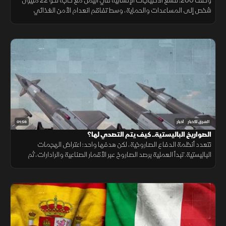
وصف 200: تتسع الاحتياجات الإنسانية في اليمن مع حاجة نحو 22 مليون
شخص إلى المساعدات والحماية، وسط تفاقم انعدام الأمن الغذائي
ونقص حاد في تمويل خطة الاستجابة الإنسانية
01:56
الشرق للأخبار
أخبار
الصواريخ الباليستية.. كيف يتم التصدي لها؟
تتعدد أنظمة الدفاع الصاروخية، لكن هدفها واحد: اعتراض الهجمات
الباليستية. تبدأ العملية برصد الصاروخ عبر الأقمار الصناعية والرادارات، ثم
حساب مساره وإطلاق صاروخ اعتراضي، مع طبقات دفاعية أخرى