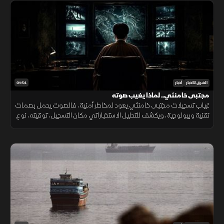
01:54
الشرق للأخبار
أخبار
مجتبى خامنئي.. لماذا يغيب صوته
غياب تسجيلات مجتبى خامنئي يعود لمخاطر أمنية، فالصوت يحمل بصمات
تقنية وبيولوجية، ويكشف للتحليل الاستخباراتي مكان التسجيل، توقيته، نوع
الجهاز المستخدم، والبيئة المحيطة به بدقة عالية.