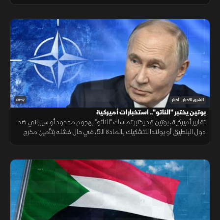
مقرها، مقابل رفض أخرى كـ"كتائب حزب الله" لربطها الملف بالصراع
الإقليمي.
01:17
الشرق للأخبار
أخبار
بوتين يختبر "الناتو".. استخبارات أميركية
تقارير أميركية، بوتين قد يختبر تماسك "الناتو" بهجوم محدود أو سيبراني ضد
دول البلطيق أو بولندا للتشكيك بالمادة الـ5، في حال فشله بتأمين مخرج
يحفظ ماء الوجه بأوكرانيا خلال السنوات القادمة.