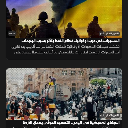
01:31
الشرق للأخبار
أخبار
المسيرات في حرب أوكرانيا.. قطاع النفط يتأثر بسبب الهجمات
خفضت هجمات المسيرات الأوكرانية شحنات النفط عبر خط أنابيب بحر قزوين،
أحد الممرات الرئيسية لصادرات كازاخستان، ما أضاف ضغوطا جديدة على
أسواق الطاقة والنقل البحري.
01:38
الشرق للأخبار
أخبار
الأوضاع المعيشية في اليمن.. التصعيد الحوثي يعمق الأزمة