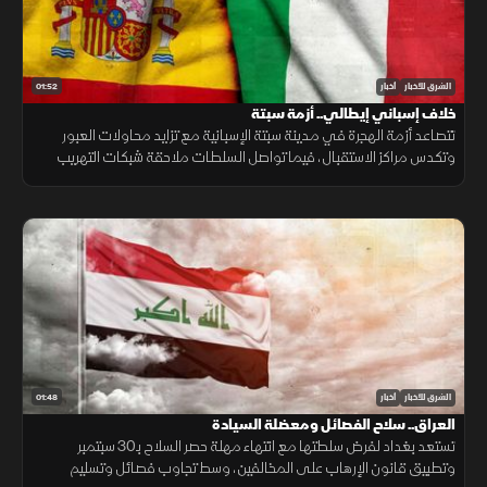
01:52
الشرق للأخبار
أخبار
خلاف إسباني إيطالي.. أزمة سبتة
تتصاعد أزمة الهجرة في مدينة سبتة الإسبانية مع تزايد محاولات العبور
وتكدس مراكز الاستقبال، فيما تواصل السلطات ملاحقة شبكات التهريب
وسط تداعيات إنسانية وأمنية تمتد إلى الساحة الأوروبية.
01:48
الشرق للأخبار
أخبار
العراق.. سلاح الفصائل ومعضلة السيادة
تستعد بغداد لفرض سلطتها مع انتهاء مهلة حصر السلاح بـ30 سبتمبر
وتطبيق قانون الإرهاب على المخالفين، وسط تجاوب فصائل وتسليم