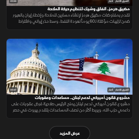
01:33
الشرق للأخبار
أخبار
مضيق هرمز.. اتفاق وشيك لتنظيم حركة الملاحة
تقدم بمفاوضات مضيق هرمز لإنشاء مسارين للملاحة وإخطار إيران بالعبور
ضمن ترتيبات مؤقتة لـ60 يوماً لعودة النفط، وسط حذر إيراني واشتراط
أميركي بحرية الملاحة دون قيود.
01:37
الشرق للأخبار
أخبار
مشروع قانون أميركي لدعم لبنان.. مساعدات وعقوبات
مشروع قانون أميركي لدعم لبنان يمنح الرئيس صلاحية فرض عقوبات على
داعمي حزب الله، ويربط أكثر من نصف المساعدات بتقدم بيروت في حصر
السلاح بيد الدولة ونزع سلاح الحزب وتنفيذ الإصلاحات.
عرض المزيد