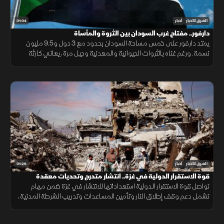
01:04
الشرق للأخبار
أخبار
دارفور.. مفتاح غرب السودان بين الثروة والمأساة
يمتد دارفور على خمس مساحة السودان بحدود مع 3 دول و9.5 مليون
نسمة. ورغم غناه بالثروات الحيوانية والمعدنية وجبل مرة، يعاني كارثة
إنسانية وجرائم حرب منذ 2003، أحيلت للجنائية الدولية عام 2005.
01:26
الشرق للأخبار
أخبار
قوة الاستقرار الدولية في غزة.. انتشار متدرج وتحديات معقدة
تواصل قوة الاستقرار الدولية استعداداتها للانتشار في غزة ضمن مهام
تشمل دعم وقف إطلاق النار وتأمين المساعدات وتدريب الشرطة المدنية،
وسط تحديات سياسية وأمنية معقدة.