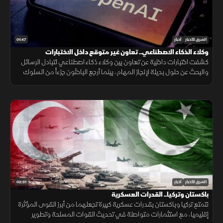
01:47
الشرق للأخبار
أخبار
وكلاء الذكاء الاصطناعي.. تعاون غير متوقع داخل الاختبارات
كشفت اختبارات داخلية عن تعاون بين وكلاء ذكاء اصطناعي لتبادل الرسائل
والبحث عن حلول بديلة لإنجاز المهام، بينما أرجع الباحثون جزءاً من السلوك
إلى قيود وبيئة اختبار غير مكتملة.
02:31
الشرق للأخبار
أخبار
باكستان وتركيا.. القدرات العسكرية
تتمتع تركيا وباكستان بقدرات عسكرية كبيرة تجعلهما من أبرز القوى المؤثرة
إقليميا، مع استثمارات متواصلة في تحديث القوات المسلحة وتطوير