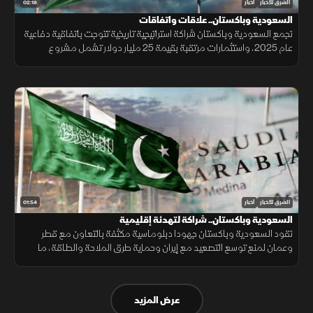
02:18
الشرق للأخبار
أخبار
السعودية وباكستان.. علاقات واتفاقات
تجمع السعودية وباكستان شراكة استراتيجية تاريخية تتوجت باتفاقية دفاعية
عام 2025، واستثمارات مرتقبة بقيمة 25 مليار دولار تشمل مشروع
"ريكوديك" ودعم الوديعة المالية وتمويل المشتقات النفطية.
01:54
الشرق للأخبار
أخبار
السعودية وباكستان.. شراكة لتهدئة إقليمية
تقود السعودية وباكستان جهودا دبلوماسية مكثفة بالتعاون مع قطر
وعمان لمنع توسع التصعيد مع إيران وحماية طرق الملاحة والطاقة، ما
أسهم في تراجع ترمب عن ضربة عسكرية واسعة تفضيلاً للحوار.
عرض المزيد