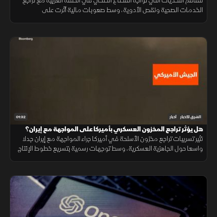
تتفاقم التحديات التي تواجه القطاع الصحي في الضفة الغربية مع تراجع
الخدمات الصحية ونقص الأدوية، وسط صعوبات مالية أثرت على
المستشفيات والمراكز الطبية وقدرتها على تلبية احتياجات المرضى.
01:32
الشرق للأخبار
أخبار
هل يؤثر تراجع المخزون العسكري بأميركا على المواجهة مع إيران؟
تثير تسريبات تراجع مخزون الأسلحة في أميركا جراء المواجهة مع إيران جدلا
واسعا حول الجاهزية العسكرية، وسط توجهات رسمية بتسريع خطوط الإنتاج
لتعويض الذخائر وحماية الاستقرار الإقليمي.