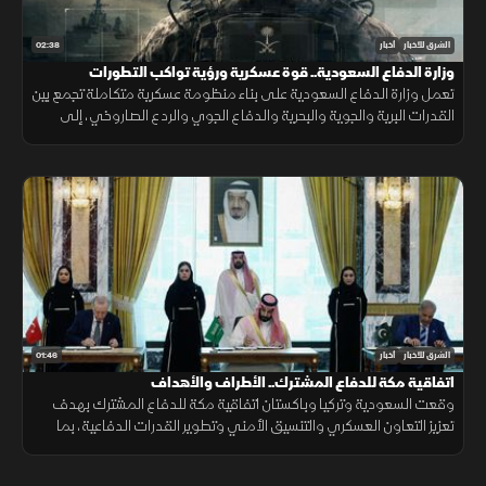
02:38
الشرق للأخبار
أخبار
وزارة الدفاع السعودية.. قوة عسكرية ورؤية تواكب التطورات
تعمل وزارة الدفاع السعودية على بناء منظومة عسكرية متكاملة تجمع بين
القدرات البرية والجوية والبحرية والدفاع الجوي والردع الصاروخي، إلى
جانب التدريب والتأهيل وتطوير التسليح وتوطين الصناعات الدفاعية.
01:46
الشرق للأخبار
أخبار
اتفاقية مكة للدفاع المشترك.. الأطراف والأهداف
وقعت السعودية وتركيا وباكستان اتفاقية مكة للدفاع المشترك بهدف
تعزيز التعاون العسكري والتنسيق الأمني وتطوير القدرات الدفاعية، بما
يدعم الاستقرار الإقليمي ويرفع مستوى الجاهزية المشتركة.