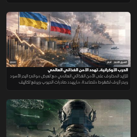
القدرات الجوية والبحرية ومنظومات الردع.
01:31
الشرق للأخبار
أخبار
الحرب الأوكرانية.. تهدد الأمن الغذائي العالمي
تتزايد المخاوف على الأمن الغذائي العالمي مع تعرض موانئ البحر الأسود
وبحر آزوف لضغوط متصاعدة، ما يهدد صادرات الحبوب ويرفع تكاليف
الشحن والتأمين وأسعار الغذاء.