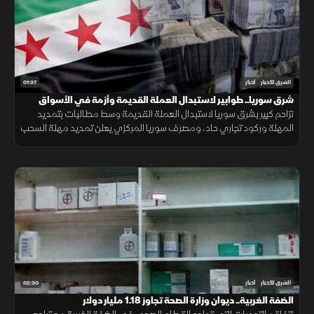
01:37
الشرق للأخبار
أخبار
شرق سوريا.. طوابير لاستبدال العملة القديمة وأزمة في الأسواق
تزاحم كبير بشرق سوريا لاستبدال العملة القديمة وسط مطالبات بتمديد
المهلة وركود تجاري حاد، ومصرف سوريا المركزي يعلن تمديد مهلة السحب
في دير الزور والرقة والحسكة حتى 20 أغسطس الجاري.
02:30
الشرق للأخبار
أخبار
الضفة الغربية.. ديوان وزارة الصحة تجاوز 1.18 مليار دولار