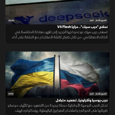
02:02
الشرق للأخبار
أخبار
نماذج "ديب سيك".. مزايا V4 Flash
تسعى ديب سيك عبر نموذجها الجديد إلى تغيير معادلة المنافسة في
الذكاء الاصطناعي، من خلال خفض تكلفة الاستخدام مع الحفاظ على أداء
مرتفع، في محاولة لجعل التقنية أكثر انتشارا.
01:19
الشرق للأخبار
أخبار
حرب روسيا وأكراونيا.. تصعيد متبادل
تدخل الحرب الروسية الأوكرانية مرحلة جديدة من التصعيد مع تكثيف موسكو
ضرباتها على الموانئ واستخدام الصواريخ الباليستية، بينما تواجه كييف