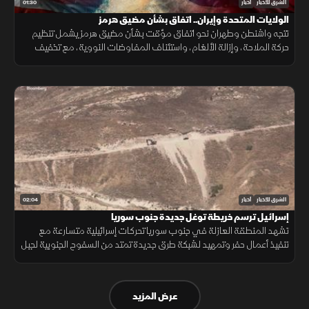
01:30
الشرق للأخبار
أخبار
الولايات المتحدة وإيران.. اتفاق بشأن مضيق هرمز
تتجه واشنطن وطهران نحو اتفاق مؤقت بشأن مضيق هرمز يشمل تنظيم
حركة الملاحة، وإزالة الألغام، واستئناف المفاوضات النووية، مع تخفيف
العقوبات على صادرات النفط مقابل ترتيبات أمنية.
02:04
الشرق للأخبار
أخبار
إسرائيل ترسم خريطة توغل جديدة جنوب سوريا
تشهد المنطقة العازلة في جنوب سوريا تحركات إسرائيلية متسارعة مع
تنفيذ أعمال حفر وتمهيد لشبكة طرق جديدة تمتد من السفوح الجنوبية لجبل
الشيخ مرورا بمحافظة القنيطرة وصولا إلى حوض اليرموك.
عرض المزيد