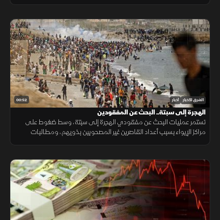
ضغوطا على دفاعاتها الجوية ومخزونها العسكري.
00:52
الشرق للأخبار
أخبار
الهجرة إلى سبتة.. البحث عن المفقودين
تستمر عمليات البحث عن مفقودي الهجرة إلى سبتة، وسط ضغوط على
مراكز الإيواء بسبب أعداد القاصرين غير المصحوبين بذويهم، ومطالبات
بتوفير الحماية والرعاية للمهاجرين.