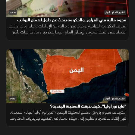
02:10
الشرق للأخبار
أخبار
فجوة مالية في العراق.. والحكومة تبحث عن حلول لضمان الرواتب
تعترف الحكومة العراقية بوجود فجوة مالية بين الإيرادات والالتزامات، وسط
اعتماد على النفط لتمويل الإنفاق العام، فيما يحذر خبراء من تداعيات تأخير
الرواتب على الاقتصاد والأسواق.
01:13
الشرق للأخبار
أخبار
"فايز نور أوليا".. كيف غرقت السفينة الهندية؟
استهدف هجوم بزورق مفخخ السفينة الهندية "فايز نور أوليا" قبالة الحديدة،
قبل إنقاذ طاقمها ونقلهم إلى ميناء المخا، في تصعيد جديد يزيد المخاوف
على أمن الملاحة وسلاسل الإمداد.