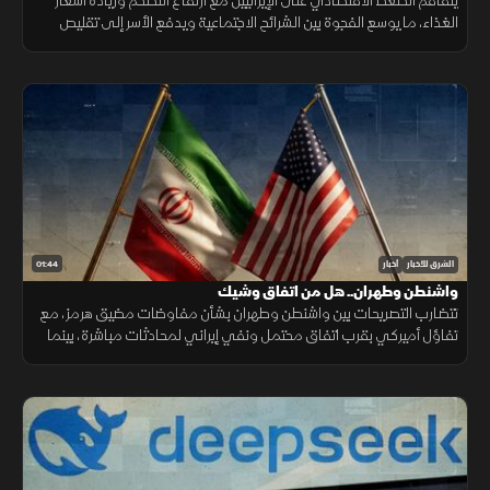
يتفاقم الضغط الاقتصادي على الإيرانيين مع ارتفاع التضخم وزيادة أسعار
الغذاء، ما يوسع الفجوة بين الشرائح الاجتماعية ويدفع الأسر إلى تقليص
الإنفاق لمواجهة تراجع القدرة الشرائية.
01:44
الشرق للأخبار
أخبار
واشنطن وطهران.. هل من اتفاق وشيك
تتضارب التصريحات بين واشنطن وطهران بشأن مفاوضات مضيق هرمز، مع
تفاؤل أميركي بقرب اتفاق محتمل ونفي إيراني لمحادثات مباشرة، بينما
تستمر الوساطات الإقليمية لخفض التوتر.