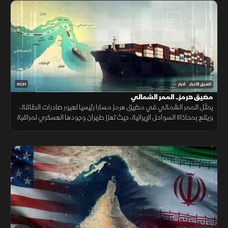
01:31
الشرق للأخبار
أخبار
مضيق هرمز.. الممر الشمالي
يمثل الممر الشمالي في مضيق هرمز مسارا رئيسيا لعبور صادرات الطاقة،
ويقع بمحاذاة السواحل الإيرانية، حيث تعزز طهران وجودها العسكري لمراقبة
الملاحة عبر الزوارق والطائرات المسيرة والصواريخ.