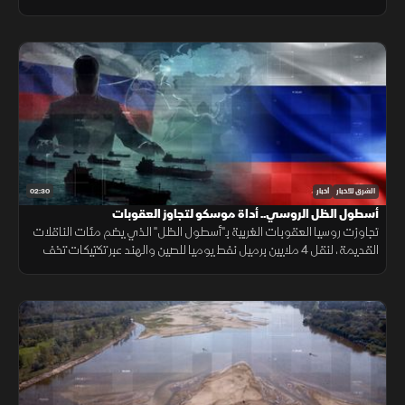
شبعا وتلال كفرشوبا.
02:30
الشرق للأخبار
أخبار
أسطول الظل الروسي.. أداة موسكو لتجاوز العقوبات
تجاوزت روسيا العقوبات الغربية بـ"أسطول الظل" الذي يضم مئات الناقلات
القديمة، لنقل 4 ملايين برميل نفط يوميا للصين والهند عبر تكتيكات تخف
بحرية، ما أمن لموسكو مليارات الدولارات.