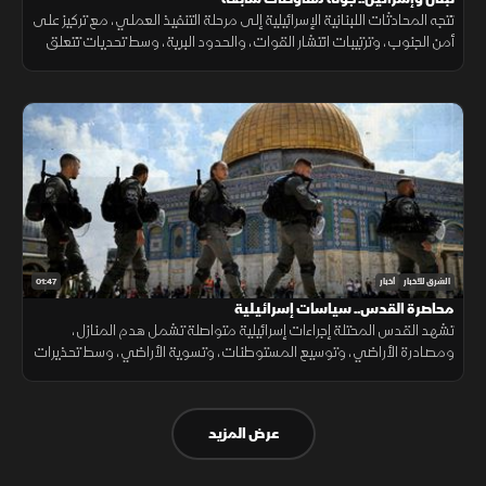
تتجه المحادثات اللبنانية الإسرائيلية إلى مرحلة التنفيذ العملي، مع تركيز على
أمن الجنوب، وترتيبات انتشار القوات، والحدود البرية، وسط تحديات تتعلق
بالضمانات السياسية وتحويل الاتفاقات إلى واقع مستدام.
01:47
الشرق للأخبار
أخبار
محاصرة القدس.. سياسات إسرائيلية
تشهد القدس المحتلة إجراءات إسرائيلية متواصلة تشمل هدم المنازل،
ومصادرة الأراضي، وتوسيع المستوطنات، وتسوية الأراضي، وسط تحذيرات
من تغيير الواقع الديموغرافي والجغرافي للمدينة.
عرض المزيد