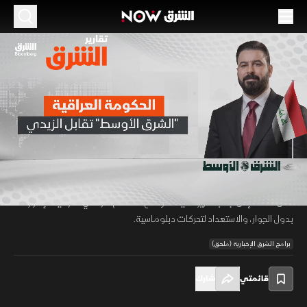
الموسم 2026
الحكومة العراقية.. "الشرق الأوسط" تقابل الزيدي
30 يونيو 2026
01:53
أخبار
تقارير الشرق
في أول حوار مع وسيلة إعلام عربية، عرض رئيس الوزراء العراقي علي الزيدي
ملامح برنامج حكومته، لصحيفة "الشرق الأوسط" مشيرا إلى المضي في
00:12
/
01:53
مكافحة الفساد، وحصر السلاح بيد الدولة، وإصلاح القوانين، وتقليل الاعتماد
على النفط، إلى جانب تعزيز السيادة، ومنع استخدام الأراضي العراقية للإضرار
بدول الجوار، والاستعداد لتحركات دبلوماسية.
برامج الشرق الإخبارية (ملحق)
قائمتي
شارك