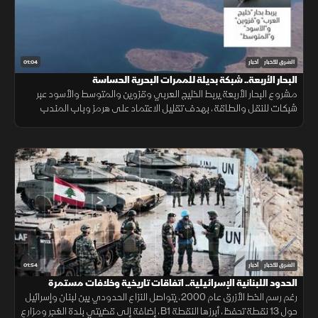
01:04
الشرق للأخبار
أخبار
البحار الأربعة.. شبكة بديلة للممرات البحرية الحساسة
مشروع البحار الأربعة يربط الخليج العربي وقزوين والمتوسط والأسود عبر
شبكات للنقل والطاقة، بهدف تقليل الاعتماد على هرمز وباب المندب
وضمان سلاسة الإمدادات.
01:54
الشرق للأخبار
أخبار
الحدود اللبنانية الإسرائيلية.. اتفاقات تاريخية وخلافات مستمرة
رغم رسم الخط الأزرق عام 2000، يتواصل النزاع الحدودي بين لبنان وإسرائيل
حول 13 نقطة تحفظ، أبرزها النقطة B1، إضافة إلى قضيتي بلدة الغجر ومزارع