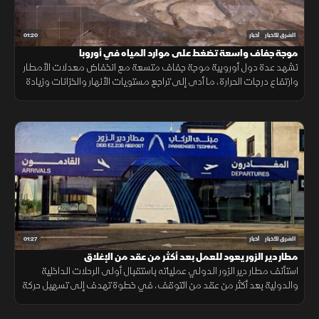
01:20
الشرق للأخبار
أخبار
موجة جفاف واسعة تضغط على موارد المياه في أوروبا
تشهد عدة دول أوروبية موجة جفاف متسعة مع انخفاض معدلات الأمطار
وارتفاع درجات الحرارة، ما أدى إلى تراجع مستويات الأنهار والخزانات وزيادة
الضغوط على الموارد المائية.
01:27
الشرق للأخبار
أخبار
مطار دير الزور يعود للعمل بعد أكثر من عقد من الإغلاق
استأنف مطار دير الزور الدولي عملياته باستقبال أولى الرحلات الداخلية
والدولية بعد أكثر من عقد من التوقف، في خطوة تهدف إلى تسهيل حركة
التنقل وتعزيز الربط الجوي بالمنطقة.