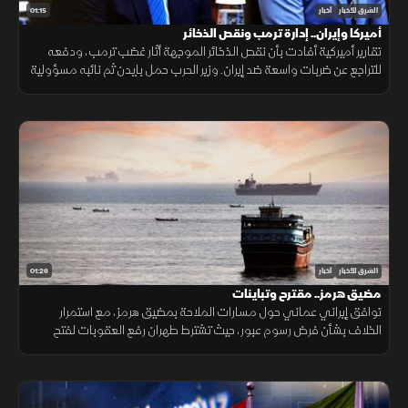
01:15
الشرق للأخبار
أخبار
أميركا وإيران.. إدارة ترمب ونقص الذخائر
تقارير أميركية أفادت بأن نقص الذخائر الموجهة أثار غضب ترمب، ودفعه
للتراجع عن ضربات واسعة ضد إيران. وزير الحرب حمل بايدن ثم نائبه مسؤولية
الأزمة، فيما نفى البيت الأبيض صحة التقارير.
01:26
الشرق للأخبار
أخبار
مضيق هرمز.. مقترح وتباينات
توافق إيراني عماني حول مسارات الملاحة بمضيق هرمز، مع استمرار
الخلاف بشأن فرض رسوم عبور، حيث تشترط طهران رفع العقوبات لفتح
المضيق وسط رفض أميركي ورفض داخلي من الحرس الثوري.