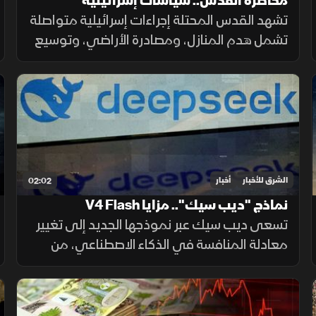
محاصرة القدس.. سياسات إسرائيلية
تشهد القدس المحتلة إجراءات إسرائيلية متواصلة
تشمل هدم المنازل، ومصادرة الأراضي، وتوسيع
المستوطنات، وتسوية الأراضي، وسط تحذيرات
من تغيير الواقع الديموغرافي والجغرافي
للمدينة.
الشرق للأخبار
أخبار
02:02
نماذج "ديب سيك".. مزايا V4 Flash
تسعى ديب سيك عبر نموذجها الجديد إلى تغيير
معادلة المنافسة في الذكاء الاصطناعي، من
خلال خفض تكلفة الاستخدام مع الحفاظ على
أداء مرتفع، في محاولة لجعل التقنية أكثر انتشارا.