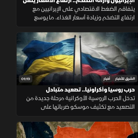
الإيرانيون وأزمة التضخم.. ارتفاع الأسعار يثقل
كاهل الأسر
يتفاقم الضغط الاقتصادي على الإيرانيين مع
ارتفاع التضخم وزيادة أسعار الغذاء، ما يوسع
الفجوة بين الشرائح الاجتماعية ويدفع الأسر إلى
تقليص الإنفاق لمواجهة تراجع القدرة الشرائية.
الشرق للأخبار
أخبار
01:19
حرب روسيا وأكراونيا.. تصعيد متبادل
تدخل الحرب الروسية الأوكرانية مرحلة جديدة من
التصعيد مع تكثيف موسكو ضرباتها على
الموانئ واستخدام الصواريخ الباليستية، بينما
تواجه كييف ضغوطا على دفاعاتها الجوية
ومخزونها العسكري.