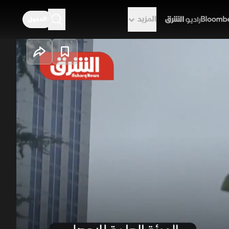
المزيد
الدخول
راديو الشرق
ة يقفز بفائض
قفز الفائض التجاري السلعي للسعودية في أبريل 2026 بنسبة 100% ليبلغ 6.77 مليار دولار، مدفوعاً بنمو
بر موانئ البحر الأحمر. أسهم تراجع الواردات