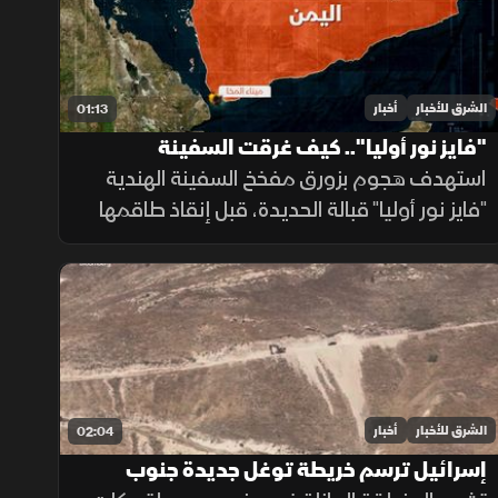
الشرق للأخبار
أخبار
01:13
"فايز نور أوليا".. كيف غرقت السفينة
الهندية؟
استهدف هجوم بزورق مفخخ السفينة الهندية
"فايز نور أوليا" قبالة الحديدة، قبل إنقاذ طاقمها
ونقلهم إلى ميناء المخا، في تصعيد جديد يزيد
المخاوف على أمن الملاحة وسلاسل الإمداد.
الشرق للأخبار
أخبار
02:04
إسرائيل ترسم خريطة توغل جديدة جنوب