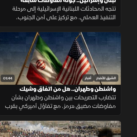
لبنان وإسرائيل.. جولة مفاوضات سابعة
تتجه المحادثات اللبنانية الإسرائيلية إلى مرحلة
التنفيذ العملي، مع تركيز على أمن الجنوب،
وترتيبات انتشار القوات، والحدود البرية، وسط
تحديات تتعلق بالضمانات السياسية وتحويل
الاتفاقات إلى واقع مستدام.
الشرق للأخبار
أخبار
01:44
واشنطن وطهران.. هل من اتفاق وشيك
تتضارب التصريحات بين واشنطن وطهران بشأن
مفاوضات مضيق هرمز، مع تفاؤل أميركي بقرب
اتفاق محتمل ونفي إيراني لمحادثات مباشرة،
بينما تستمر الوساطات الإقليمية لخفض التوتر.