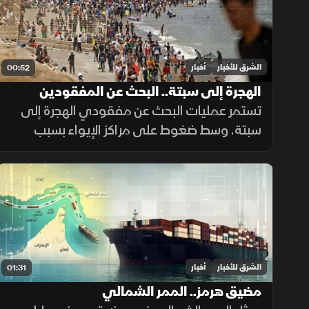
الشرق للأخبار
أخبار
00:52
الهجرة إلى سبتة.. البحث عن المفقودين
تستمر عمليات البحث عن مفقودي الهجرة إلى
سبتة، وسط ضغوط على مراكز الإيواء بسبب
أعداد القاصرين غير المصحوبين بذويهم،
ومطالبات بتوفير الحماية والرعاية للمهاجرين.
الشرق للأخبار
أخبار
01:31
مضيق هرمز.. الممر الشمالي