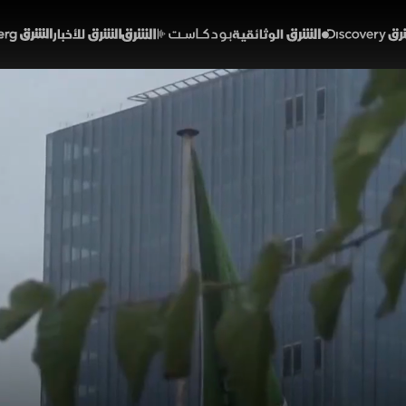
Discover
الشرق الوثائقية
الشرق بودكاست
الشرق للأخبار
الشرق Bloomberg
لصادرات النفطية واللوجستي
كة التجاري
01:32
أخبار
لشرق
الصادرات النفطية بنسبة 11.7% والنشاط اللوجستي المكثف ع
مسارات الشحن الإقليمية البديلة.
خبارية (ملحق)
تقارير الشرق
السعودية