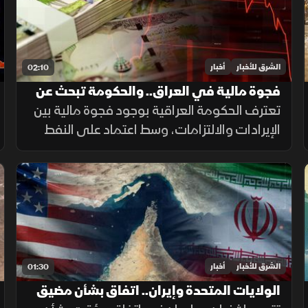
الشرق للأخبار
أخبار
02:10
فجوة مالية في العراق.. والحكومة تبحث عن
حلول لضمان الرواتب
تعترف الحكومة العراقية بوجود فجوة مالية بين
الإيرادات والالتزامات، وسط اعتماد على النفط
لتمويل الإنفاق العام، فيما يحذر خبراء من
تداعيات تأخير الرواتب على الاقتصاد والأسواق.
الشرق للأخبار
أخبار
01:30
الولايات المتحدة وإيران.. اتفاق بشأن مضيق