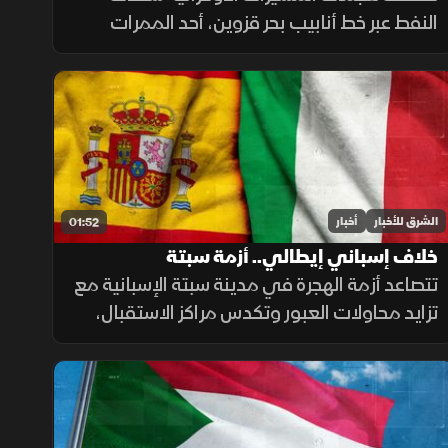
النفط عبر خط أنابيب بحر قزوين، أحد الممرات
الرئيسية لصادرات كازاخستان، ما أضاف ضغوطا
جديدة على أسواق الطاقة والنقل البحري.
الشرق للأخبار
أخبار
01:52
خلاف إسباني إيطالي.. أزمة سبتة
تتصاعد أزمة الهجرة في مدينة سبتة الإسبانية مع
تزايد محاولات العبور وتكدس مراكز الاستقبال،
فيما تواصل السلطات ملاحقة شبكات التهريب
وسط تداعيات إنسانية وأمنية تمتد إلى الساحة
الأوروبية.