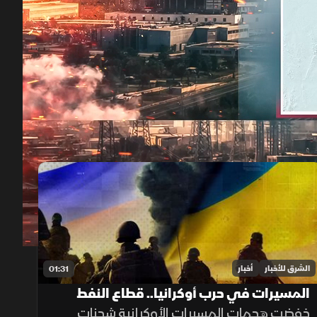
00:12
/
01:39
الشرق للأخبار
أخبار
01:31
المسيرات في حرب أوكرانيا.. قطاع النفط
يتأثر بسبب الهجمات
خفضت هجمات المسيرات الأوكرانية شحنات