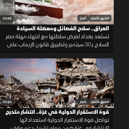
الشرق للأخبار
أخبار
01:48
العراق.. سلاح الفصائل ومعضلة السيادة
تستعد بغداد لفرض سلطتها مع انتهاء مهلة حصر
السلاح بـ30 سبتمبر وتطبيق قانون الإرهاب على
المخالفين، وسط تجاوب فصائل وتسليم مقرها،
مقابل رفض أخرى كـ"كتائب حزب الله" لربطها
الملف بالصراع الإقليمي.
الشرق للأخبار
أخبار
01:26
قوة الاستقرار الدولية في غزة.. انتشار متدرج
وتحديات معقدة
تواصل قوة الاستقرار الدولية استعداداتها
للانتشار في غزة ضمن مهام تشمل دعم وقف