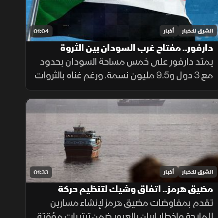
الشرق للأخبار
أخبار
01:04
دارفور.. مفتاح غرب السودان بين الثروة
والمأساة
يمتد دارفور على خمس مساحة السودان بحدود
مع 3 دول و9.5 مليون نسمة. ورغم غناه بالثروات
الحيوانية والمعدنية وجبل مرة، يعاني كارثة
إنسانية وجرائم حرب منذ 2003، أحيلت للجنائية
الدولية عام 2005.
الشرق للأخبار
أخبار
01:33
مضيق هرمز.. اتفاق وشيك لتنظيم حركة
الملاحة
تقدم بمفاوضات مضيق هرمز لإنشاء مسارين
للملاحة وإخطار إيران بالعبور ضمن ترتيبات مؤقتة