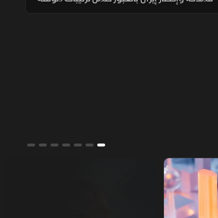
لـ60 يوماً لعودة النفط، وسط حذر إيراني واشتراط
أميركي بحرية الملاحة دون قيود.
ألوان الشرق