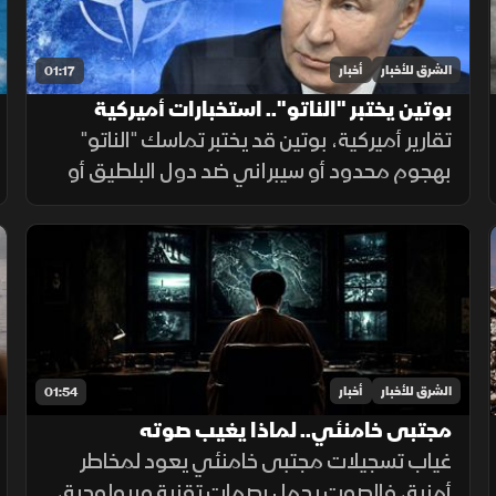
الشرق للأخبار
أخبار
01:17
بوتين يختبر "الناتو".. استخبارات أميركية
تقارير أميركية، بوتين قد يختبر تماسك "الناتو"
بهجوم محدود أو سيبراني ضد دول البلطيق أو
بولندا للتشكيك بالمادة الـ5، في حال فشله
بتأمين مخرج يحفظ ماء الوجه بأوكرانيا خلال
السنوات القادمة.
الشرق للأخبار
أخبار
01:54
مجتبى خامنئي.. لماذا يغيب صوته
غياب تسجيلات مجتبى خامنئي يعود لمخاطر
أمنية، فالصوت يحمل بصمات تقنية وبيولوجية،