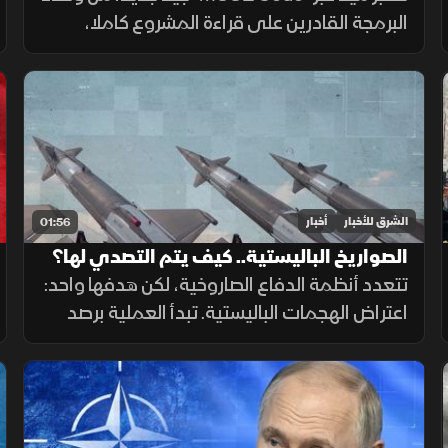
البرمجة القادرين على قراءة المشروع كاملا،
وتقسيم المهام وتشغيل الأدوات والاختبارات،
مع تنفيذ عدة عمليات بالتوازي.
الشرق للأخبار
أخبار
01:56
الصواريخ الباليستية.. كيف يتم التصدي لها؟
تتعدد أنظمة الدفاع الصاروخية، لكن هدفها واحد:
اعتراض الهجمات الباليستية. تبدأ العملية برصد
الصاروخ عبر الأقمار الصناعية والرادارات، ثم حساب
مساره وإطلاق صاروخ اعتراضي، مع طبقات
دفاعية أخرى