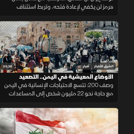
هرمز لن يكفي لإعادة فتحه، وتربط استئناف
الملاحة بموافقة أميركا على رفع العقوبات
والإفراج عن الأصول الإيرانية ووقف التهديدات.
الشرق للأخبار
أخبار
01:38
الأوضاع المعيشية في اليمن.. التصعيد
الحوثي يعمق الأزمة
وصف 200: تتسع الاحتياجات الإنسانية في اليمن
مع حاجة نحو 22 مليون شخص إلى المساعدات
والحماية، وسط تفاقم انعدام الأمن الغذائي
ونقص حاد في تمويل خطة الاستجابة الإنسانية