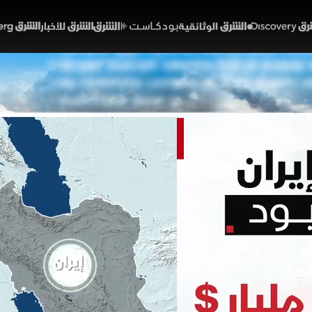
Discover
الشرق الوثائقية
الشرق بودكاست
الشرق للأخبار
الشرق Bloomberg
 إعمار إيران.. وعود وقيود
01:38
أخبار
لشرق
جعات التنظيمية إلى أن ضخ مبالغ ضخمة لإعادة الإعمار يواجه
د إصدار إعفاءات دورية وإخطار الكونجرس، وتتزايد التحديا
ب بأميركا، مما يعرض الشركات العالمية لمخاطر قانونية، با
خبارية (ملحق)