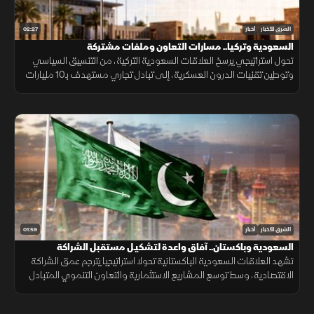
02:27
الشرق للأخبار
أخبار
السعودية وتركيا.. مسارات التعاون وملفات مشتركة
تحول استراتيجي يرسخ العلاقات السعودية التركية، من التنسيق السياسي
وتوطين تقنيات الدرون العسكرية، إلى تبادل تجاري مستهدف بـ10 مليارات
دولار ومشاريع بـ28 مليارا لبناء تحالف اقتصادي واعد.
01:59
الشرق للأخبار
أخبار
السعودية وباكستان.. آفاق واعدة لتشكيـل مستقبل الشراكة
الاقتصادية
تشهد العلاقات السعودية الباكستانية تحولا استراتيجيا يترجم عمق الشراكة
الاقتصادية، وسط توسع المشاريع الاستثمارية والتعاون التنموي المتبادل
لتعزيز استقرار الأسواق.