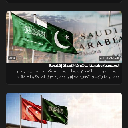
"ريكوديك" ودعم الوديعة المالية وتمويل المشتقات النفطية.
01:54
الشرق للأخبار
أخبار
السعودية وباكستان.. شراكة لتهدئة إقليمية
تقود السعودية وباكستان جهودا دبلوماسية مكثفة بالتعاون مع قطر
وعمان لمنع توسع التصعيد مع إيران وحماية طرق الملاحة والطاقة، ما
أسهم في تراجع ترمب عن ضربة عسكرية واسعة تفضيلاً للحوار.