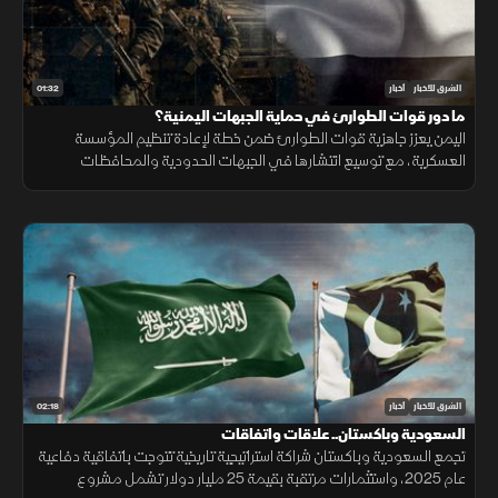
01:32
الشرق للأخبار
أخبار
ما دور قوات الطوارئ في حماية الجبهات اليمنية؟
اليمن يعزز جاهزية قوات الطوارئ ضمن خطة لإعادة تنظيم المؤسسة
العسكرية، مع توسيع انتشارها في الجبهات الحدودية والمحافظات
الشرقية لتنفيذ مهام التدخل السريع وحماية المنشآت وخطوط الإمداد.
02:18
الشرق للأخبار
أخبار
السعودية وباكستان.. علاقات واتفاقات
تجمع السعودية وباكستان شراكة استراتيجية تاريخية تتوجت باتفاقية دفاعية
عام 2025، واستثمارات مرتقبة بقيمة 25 مليار دولار تشمل مشروع