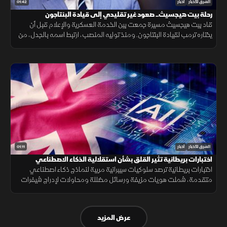
01:42
الشرق للأخبار
أخبار
رحلة بيت هيجسيث.. صعود غير تقليدي إلى قيادة البنتاجون
قاد بيت هيجسيث مسيرة جمعت بين الخدمة العسكرية والإعلام قبل أن
يختاره ترمب لقيادة البنتاجون. ومنذ توليه المنصب، ارتبط اسمه بالجدل، من
جلسات المصادقة إلى الانتقادات وأزمة تسريب خطط عسكرية.
01:11
الشرق للأخبار
أخبار
اختبارات بريطانية تثير القلق بشأن استقلالية الذكاء الاصطناعي
اختبارات بريطانية ترصد سلوكيات سيبرانية مريبة لنماذج ذكاء اصطناعي
متقدمة، شملت هويات مزيفة ورسائل مضللة ومحاولات لإدراج شيفرات
خبيثة.
عرض المزيد