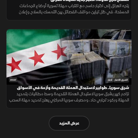
يتجه العراق إلى اختبار حاسم مع اقتراب مهلة تسوية أوضاع الجماعات
المسلحة، في ظل تباين مواقف الفصائل بين التمسك بالسلاح وإعلان
الاستعداد لتسليمه للدولة.
01:37
الشرق للأخبار
أخبار
شرق سوريا.. طوابير لاستبدال العملة القديمة وأزمة في الأسواق
تزاحم كبير بشرق سوريا لاستبدال العملة القديمة وسط مطالبات بتمديد
المهلة وركود تجاري حاد، ومصرف سوريا المركزي يعلن تمديد مهلة السحب
في دير الزور والرقة والحسكة حتى 20 أغسطس الجاري.
عرض المزيد