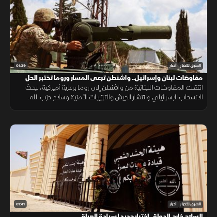
01:39
الشرق للأخبار
أخبار
مفاوضات لبنان وإسرائيل.. واشنطن ترعى المسار وروما تختبر الحل
انتقلت المفاوضات اللبنانية من واشنطن إلى روما برعاية أميركية، لبحث
الانسحاب الإسرائيلي وانتشار الجيش والترتيبات الأمنية وسلاح حزب الله.
وانتهت الجولة السابعة دون اتفاق على مناطق جديدة أو وقف العمليات.
01:41
الشرق للأخبار
أخبار
السلاح خارج الدولة.. اختبار جديد لسيادة العراق