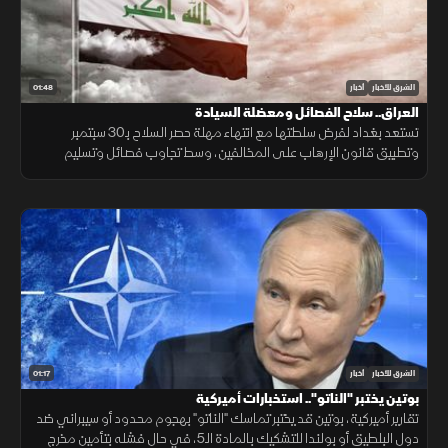
01:48
الشرق للأخبار
أخبار
العراق.. سلاح الفصائل ومعضلة السيادة
تستعد بغداد لفرض سلطتها مع انتهاء مهلة حصر السلاح بـ30 سبتمبر
وتطبيق قانون الإرهاب على المخالفين، وسط تجاوب فصائل وتسليم
مقرها، مقابل رفض أخرى كـ"كتائب حزب الله" لربطها الملف بالصراع
الإقليمي.
01:17
الشرق للأخبار
أخبار
بوتين يختبر "الناتو".. استخبارات أميركية
تقارير أميركية، بوتين قد يختبر تماسك "الناتو" بهجوم محدود أو سيبراني ضد
دول البلطيق أو بولندا للتشكيك بالمادة الـ5، في حال فشله بتأمين مخرج