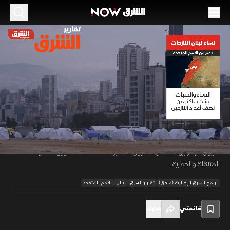
الموسم 2026
نساء لبنان النازحات.. دعم من الأمم المتحدة
16 يونيو 2026
01:10
أخبار
تقارير الشرق
حذرت الأمم المتحدة من معاناة نساء لبنان جراء النزوح، إذ يشكلن نصف 1.4
مليون نازح. وتواجه 60 ألف امرأة حامل خطرا بغياب الرعاية جراء قصف
00:12
/
01:10
مستشفيات الجنوب والأزمة الاقتصادية. ورغم إطلاق نداء عاجل بقيمة 25
مليون دولار، يهدد نقص التمويل الحاد بوقف الخدمات الحيوية كالعيادات
المتنقلة والحماية.
برامج الشرق الإخبارية (ملحق)
تقارير الشرق
لبنان
الأمم المتحدة
قائمتي
شارك