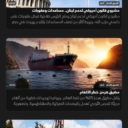
01:37
الشرق للأخبار
أخبار
مشروع قانون أميركي لدعم لبنان.. مساعدات وعقوبات
مشروع قانون أميركي لدعم لبنان يمنح الرئيس صلاحية فرض عقوبات على
داعمي حزب الله، ويربط أكثر من نصف المساعدات بتقدم بيروت في حصر
السلاح بيد الدولة ونزع سلاح الحزب وتنفيذ الإصلاحات.
01:50
الشرق للأخبار
أخبار
مضيق هرمز.. خطر الألغام
ينقل مضيق هرمز 25% من نفط العالم، ويواجه تهديدات خطيرة من ألغام
حديثة للحرس الثوري تعمل بالبصمات الصوتية والمغناطيسية. ولصعوبة
تطهير الأعماق، تعتمد البحريات العالمية على مسيرات ذاتية لحماية
طواقمها.