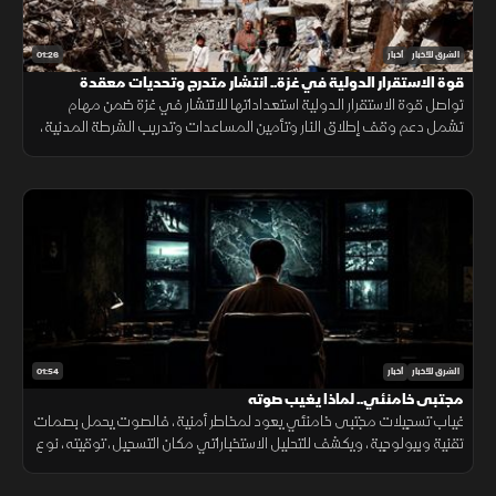
01:26
الشرق للأخبار
أخبار
قوة الاستقرار الدولية في غزة.. انتشار متدرج وتحديات معقدة
تواصل قوة الاستقرار الدولية استعداداتها للانتشار في غزة ضمن مهام
تشمل دعم وقف إطلاق النار وتأمين المساعدات وتدريب الشرطة المدنية،
وسط تحديات سياسية وأمنية معقدة.
01:54
الشرق للأخبار
أخبار
مجتبى خامنئي.. لماذا يغيب صوته
غياب تسجيلات مجتبى خامنئي يعود لمخاطر أمنية، فالصوت يحمل بصمات
تقنية وبيولوجية، ويكشف للتحليل الاستخباراتي مكان التسجيل، توقيته، نوع
الجهاز المستخدم، والبيئة المحيطة به بدقة عالية.