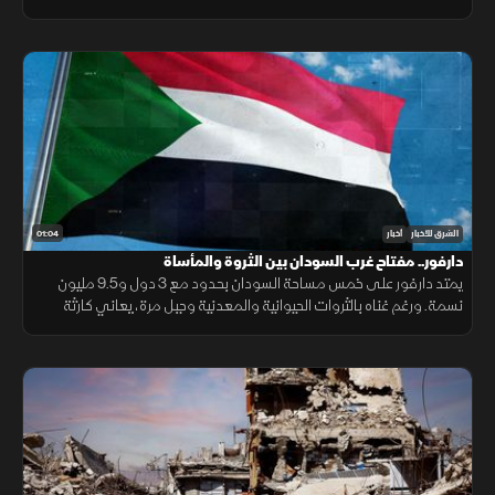
يحفظ ماء الوجه بأوكرانيا خلال السنوات القادمة.
01:04
الشرق للأخبار
أخبار
دارفور.. مفتاح غرب السودان بين الثروة والمأساة
يمتد دارفور على خمس مساحة السودان بحدود مع 3 دول و9.5 مليون
نسمة. ورغم غناه بالثروات الحيوانية والمعدنية وجبل مرة، يعاني كارثة
إنسانية وجرائم حرب منذ 2003، أحيلت للجنائية الدولية عام 2005.