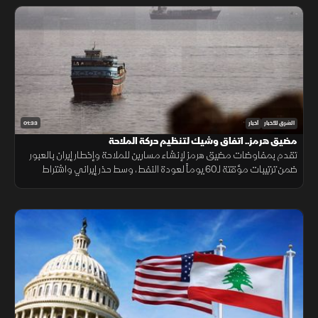
01:33
الشرق للأخبار
أخبار
مضيق هرمز.. اتفاق وشيك لتنظيم حركة الملاحة
تقدم بمفاوضات مضيق هرمز لإنشاء مسارين للملاحة وإخطار إيران بالعبور
ضمن ترتيبات مؤقتة لـ60 يوماً لعودة النفط، وسط حذر إيراني واشتراط
أميركي بحرية الملاحة دون قيود.