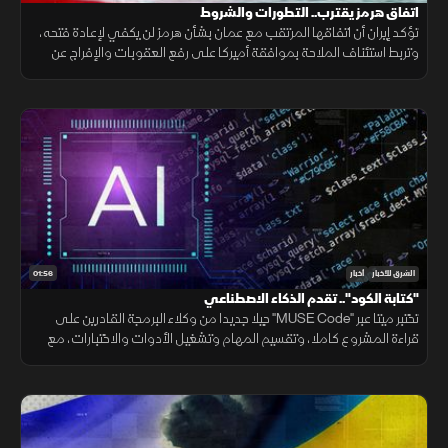
اتفاق هرمز يقترب.. التطورات والشروط
تؤكد إيران أن اتفاقها المرتقب مع عمان بشأن هرمز لن يكفي لإعادة فتحه،
وتربط استئناف الملاحة بموافقة أميركا على رفع العقوبات والإفراج عن
الأصول الإيرانية ووقف التهديدات.
01:56
الشرق للأخبار
أخبار
"كتابة الكود".. تقدم الذكاء الاصطناعي
تختبر ميتا عبر "MUSE Code" جيلا جديدا من وكلاء البرمجة القادرين على
قراءة المشروع كاملا، وتقسيم المهام وتشغيل الأدوات والاختبارات، مع
تنفيذ عدة عمليات بالتوازي.