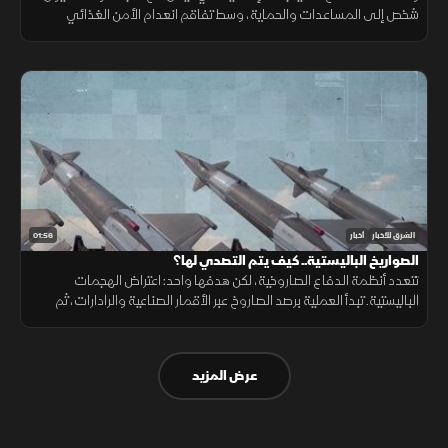
شخص إلى المساعدات والحماية، وسط تفاقم انعدام الأمن الغذائي
ونقص حاد في تمويل خطة الاستجابة الإنسانية
01:56
الشرق للأخبار
أخبار
الصواريخ الباليستية.. كيف يتم التصدي لها؟
تتعدد أنظمة الدفاع الصاروخية، لكن هدفها واحد: اعتراض الهجمات
الباليستية. تبدأ العملية برصد الصاروخ عبر الأقمار الصناعية والرادارات، ثم
حساب مساره وإطلاق صاروخ اعتراضي، مع طبقات دفاعية أخرى
عرض المزيد