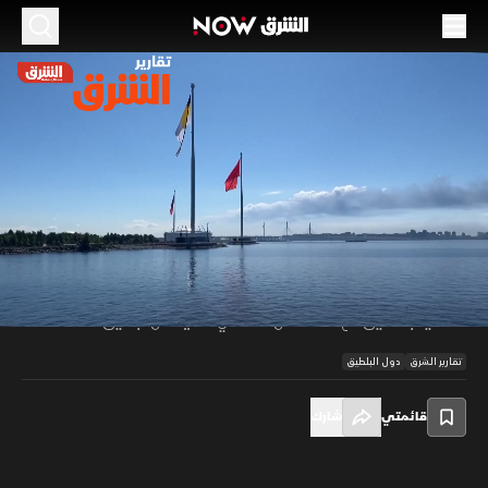
الموسم 2026
جزيرة جوتلاند.. الأهمية والتحديات
03 يونيو 2026
02:02
أخبار
تقارير الشرق
تتصاعد أهمية جزيرة جوتلاند في بحر البلطيق مع تزايد التوتر بين روسيا والغرب،
إذ تمثل موقعاً استراتيجياً يتيح مراقبة مساحات واسعة من المنطقة. وتدفع
00:12
/
02:03
المخاوف من تهديدات هجينة وتحركات روسية متكررة إلى تعزيز قدراتها
الدفاعية بالتنسيق مع حلف شمال الأطلسي لحماية أمن البلطيق.
تقارير الشرق
دول البلطيق
قائمتي
شارك