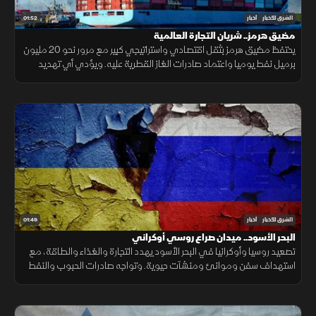
01:52
الشرق للأخبار
أخبار
مضيق هرمز.. شريان التجارة العالمية
يحتفظ مضيق هرمز بثقل اقتصادي واستراتيجي كبير مع مرور نحو 20 مليون
برميل نفط يوميا واعتماد صادرات الغاز القطرية عليه. ويؤدي أي تهديد
للملاحة إلى اضطراب أسعار النفط والتأمين والنقل.
01:49
الشرق للأخبار
أخبار
البحر الأسود.. ميدان صراع روسي أوكراني
تصعيد روسيا وأوكرانيا في البحر الأسود يهدد التجارة والغذاء والطاقة، مع
استهداف سفن وموانئ ومنشآت حيوية. وتواجه صادرات الحبوب والنفط
ضغوطًا، فيما ترتفع كلفة الشحن والتأمين.