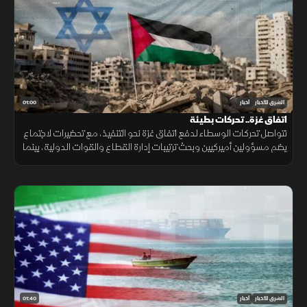
01:00
الشرق للأخبار
أخبار
اتفاق غزة.. تحركات بطيئة
تتواصل تحركات الوسطاء لدفع اتفاق غزة نحو التنفيذ، مع تحضيرات لاجتماع
يضم مسؤولين أميركيين وبحث ترتيبات إدارة القطاع والقوات الدولية، بينما
تبقى ملفات سلاح الفصائل والانسحاب الإسرائيلي عالقة. حاليا فقط
01:40
الشرق للأخبار
أخبار