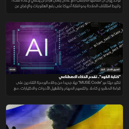
تؤكد إيران أن اتفاقها المرتقب مع عمان بشأن هرمز لن يكفي لإعادة فتحه،
وتربط استئناف الملاحة بموافقة أميركا على رفع العقوبات والإفراج عن
الأصول الإيرانية ووقف التهديدات.
01:56
الشرق للأخبار
أخبار
"كتابة الكود".. تقدم الذكاء الاصطناعي
تختبر ميتا عبر "MUSE Code" جيلا جديدا من وكلاء البرمجة القادرين على
قراءة المشروع كاملا، وتقسيم المهام وتشغيل الأدوات والاختبارات، مع
تنفيذ عدة عمليات بالتوازي.