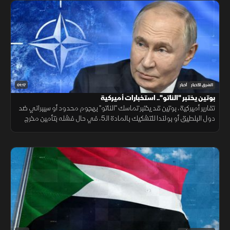
01:17
الشرق للأخبار
أخبار
بوتين يختبر "الناتو".. استخبارات أميركية
تقارير أميركية، بوتين قد يختبر تماسك "الناتو" بهجوم محدود أو سيبراني ضد
دول البلطيق أو بولندا للتشكيك بالمادة الـ5، في حال فشله بتأمين مخرج
يحفظ ماء الوجه بأوكرانيا خلال السنوات القادمة.