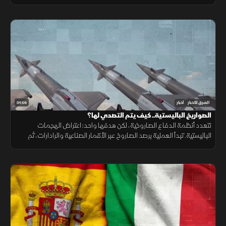
ونقص حاد في تمويل خطة الاستجابة الإنسانية
01:56
الشرق للأخبار
أخبار
الصواريخ الباليستية.. كيف يتم التصدي لها؟
تتعدد أنظمة الدفاع الصاروخية، لكن هدفها واحد: اعتراض الهجمات
الباليستية. تبدأ العملية برصد الصاروخ عبر الأقمار الصناعية والرادارات، ثم
حساب مساره وإطلاق صاروخ اعتراضي، مع طبقات دفاعية أخرى