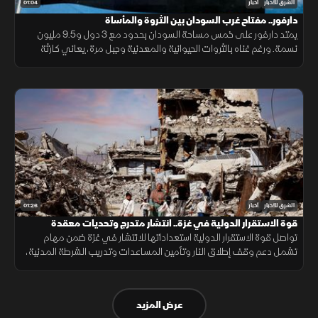
01:04
الشرق للأخبار
أخبار
دارفور.. مفتاح غرب السودان بين الثروة والمأساة
يمتد دارفور على خمس مساحة السودان بحدود مع 3 دول و9.5 مليون
نسمة. ورغم غناه بالثروات الحيوانية والمعدنية وجبل مرة، يعاني كارثة
إنسانية وجرائم حرب منذ 2003، أحيلت للجنائية الدولية عام 2005.
01:26
الشرق للأخبار
أخبار
قوة الاستقرار الدولية في غزة.. انتشار متدرج وتحديات معقدة
تواصل قوة الاستقرار الدولية استعداداتها للانتشار في غزة ضمن مهام
تشمل دعم وقف إطلاق النار وتأمين المساعدات وتدريب الشرطة المدنية،
وسط تحديات سياسية وأمنية معقدة.
عرض المزيد