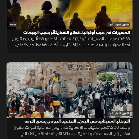
01:31
الشرق للأخبار
أخبار
المسيرات في حرب أوكرانيا.. قطاع النفط يتأثر بسبب الهجمات
خفضت هجمات المسيرات الأوكرانية شحنات النفط عبر خط أنابيب بحر قزوين،
أحد الممرات الرئيسية لصادرات كازاخستان، ما أضاف ضغوطا جديدة على
أسواق الطاقة والنقل البحري.
01:38
الشرق للأخبار
أخبار
الأوضاع المعيشية في اليمن.. التصعيد الحوثي يعمق الأزمة
وصف 200: تتسع الاحتياجات الإنسانية في اليمن مع حاجة نحو 22 مليون
شخص إلى المساعدات والحماية، وسط تفاقم انعدام الأمن الغذائي