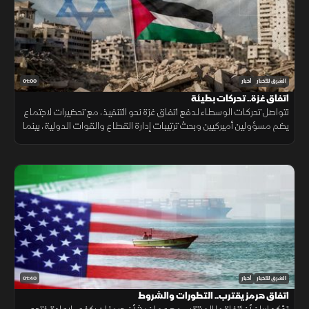
01:00
الشرق للأخبار
أخبار
اتفاق غزة.. تحركات بطيئة
تتواصل تحركات الوسطاء لدفع اتفاق غزة نحو التنفيذ، مع تحضيرات لاجتماع
يضم مسؤولين أميركيين وبحث ترتيبات إدارة القطاع والقوات الدولية، بينما
تبقى ملفات سلاح الفصائل والانسحاب الإسرائيلي عالقة. حاليا فقط
01:40
الشرق للأخبار
أخبار
اتفاق هرمز يقترب.. التطورات والشروط