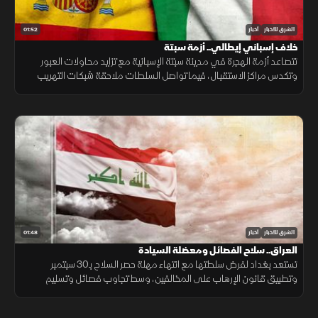
01:52
الشرق للأخبار
أخبار
خلاف إسباني إيطالي.. أزمة سبتة
تتصاعد أزمة الهجرة في مدينة سبتة الإسبانية مع تزايد محاولات العبور
وتكدس مراكز الاستقبال، فيما تواصل السلطات ملاحقة شبكات التهريب
وسط تداعيات إنسانية وأمنية تمتد إلى الساحة الأوروبية.
01:48
الشرق للأخبار
أخبار
العراق.. سلاح الفصائل ومعضلة السيادة
تستعد بغداد لفرض سلطتها مع انتهاء مهلة حصر السلاح بـ30 سبتمبر
وتطبيق قانون الإرهاب على المخالفين، وسط تجاوب فصائل وتسليم
مقرها، مقابل رفض أخرى كـ"كتائب حزب الله" لربطها الملف بالصراع
الإقليمي.