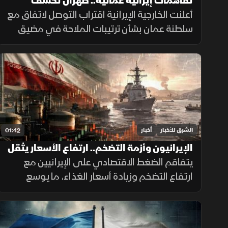
تفاهمات إيرانية عمانية.. طهران تكشف
تفاصيل اتفاق مضيق هرمز
أعلنت الخارجية الإيرانية اقتراب التوصل لاتفاق مع
سلطنة عمان بشأن ترتيبات الملاحة في مضيق
هرمز، مؤكدة أن فتح المضيق يبقى مشروطًا
بالتزام أميركا برفع العقوبات والإفراج عن الأصول
الإيرانية.
الشرق للأخبار
أخبار
01:42
الإيرانيون وأزمة التضخم.. ارتفاع الأسعار يثقل
كاهل الأسر
يتفاقم الضغط الاقتصادي على الإيرانيين مع
ارتفاع التضخم وزيادة أسعار الغذاء، ما يوسع
الفجوة بين الشرائح الاجتماعية ويدفع الأسر إلى
تقليص الإنفاق لمواجهة تراجع القدرة الشرائية.