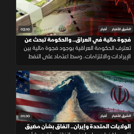
الشرق للأخبار
أخبار
02:10
فجوة مالية في العراق.. والحكومة تبحث عن
حلول لضمان الرواتب
تعترف الحكومة العراقية بوجود فجوة مالية بين
الإيرادات والالتزامات، وسط اعتماد على النفط
لتمويل الإنفاق العام، فيما يحذر خبراء من
تداعيات تأخير الرواتب على الاقتصاد والأسواق.
الشرق للأخبار
أخبار
01:30
الولايات المتحدة وإيران.. اتفاق بشأن مضيق