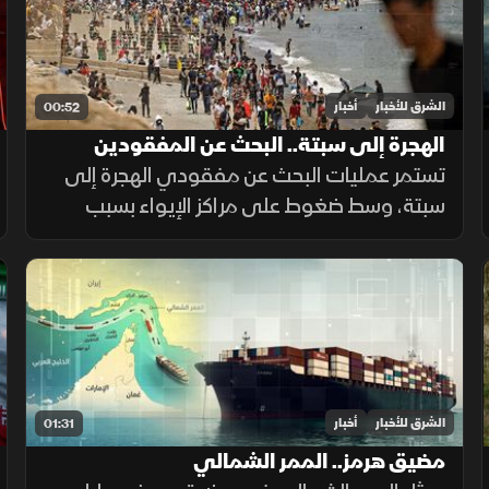
الشرق للأخبار
أخبار
00:52
الهجرة إلى سبتة.. البحث عن المفقودين
تستمر عمليات البحث عن مفقودي الهجرة إلى
سبتة، وسط ضغوط على مراكز الإيواء بسبب
أعداد القاصرين غير المصحوبين بذويهم،
ومطالبات بتوفير الحماية والرعاية للمهاجرين.
الشرق للأخبار
أخبار
01:31
مضيق هرمز.. الممر الشمالي