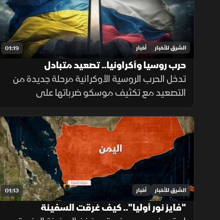
الشرق للأخبار
أخبار
01:19
حرب روسيا وأكراونيا.. تصعيد متبادل
تدخل الحرب الروسية الأوكرانية مرحلة جديدة من
التصعيد مع تكثيف موسكو ضرباتها على
الموانئ واستخدام الصواريخ الباليستية، بينما
تواجه كييف ضغوطا على دفاعاتها الجوية
ومخزونها العسكري.
الشرق للأخبار
أخبار
01:13
"فايز نور أوليا".. كيف غرقت السفينة