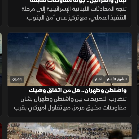
لبنان وإسرائيل.. جولة مفاوضات سابعة
تتجه المحادثات اللبنانية الإسرائيلية إلى مرحلة
التنفيذ العملي، مع تركيز على أمن الجنوب،
وترتيبات انتشار القوات، والحدود البرية، وسط
تحديات تتعلق بالضمانات السياسية وتحويل
الاتفاقات إلى واقع مستدام.
الشرق للأخبار
أخبار
01:44
واشنطن وطهران.. هل من اتفاق وشيك
تتضارب التصريحات بين واشنطن وطهران بشأن
مفاوضات مضيق هرمز، مع تفاؤل أميركي بقرب
اتفاق محتمل ونفي إيراني لمحادثات مباشرة،
بينما تستمر الوساطات الإقليمية لخفض التوتر.