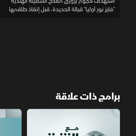
الهندية؟
استهدف هجوم بزورق مفخخ السفينة الهندية
"فايز نور أوليا" قبالة الحديدة، قبل إنقاذ طاقمها
ونقلهم إلى ميناء المخا، في تصعيد جديد يزيد
المخاوف على أمن الملاحة وسلاسل الإمداد.
برامج ذات علاقة
مع الشرق الأوسط
الخبر الآخر