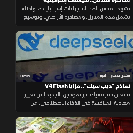
محاصرة القدس.. سياسات إسرائيلية
تشهد القدس المحتلة إجراءات إسرائيلية متواصلة
تشمل هدم المنازل، ومصادرة الأراضي، وتوسيع
المستوطنات، وتسوية الأراضي، وسط تحذيرات
من تغيير الواقع الديموغرافي والجغرافي
للمدينة.
الشرق للأخبار
أخبار
02:02
نماذج "ديب سيك".. مزايا V4 Flash
تسعى ديب سيك عبر نموذجها الجديد إلى تغيير
معادلة المنافسة في الذكاء الاصطناعي، من
خلال خفض تكلفة الاستخدام مع الحفاظ على
أداء مرتفع، في محاولة لجعل التقنية أكثر انتشارا.