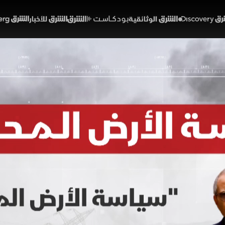
Discover
الشرق الوثائقية
الشرق بودكاست
الشرق للأخبار
الشرق Bloomberg
 الأرض المحروقة.. . حين ت
ت استنزاف
01:53
أخبار
لشرق
 رئيس الوزراء اللبناني نواف سلام من سياسة الأرض المحروقة
ثارة للجدل. وتقوم هذه الاستراتيجية على تدمير الموارد والبن
ه من الدعم والإمداد، بينما تمتد آثارها إلى المدنيين وتثير
لبنان