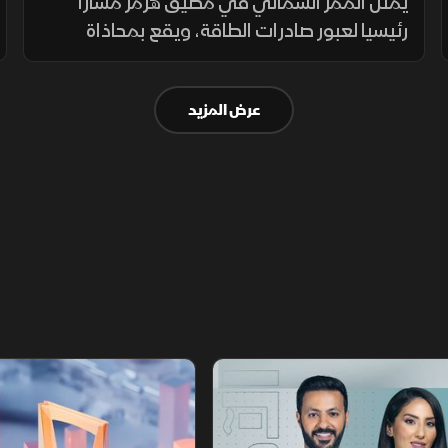
يمثل الممر الشمالي في مضيق هرمز مسارا
رئيسيا لعبور صادرات الطاقة، ويقع بمحاذاة
السواحل الإيرانية، حيث تعزز طهران وجودها
العسكري لمراقبة الملاحة عبر الزوارق والطائرات
عرض المزيد
المسيرة والصواريخ.
أخبار الشرق