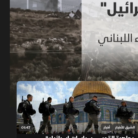
00:12
/
01:53
الشرق للأخبار
أخبار
01:47