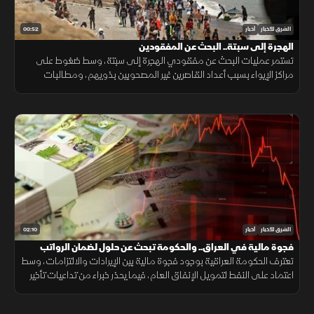
00:52
الشرق للأخبار
أخبار
الهجرة إلى سبتة.. البحث عن المفقودين
تستمر عمليات البحث عن مفقودي الهجرة إلى سبتة، وسط ضغوط على
مراكز الإيواء بسبب أعداد القاصرين غير المصحوبين بذويهم، ومطالبات
بتوفير الحماية والرعاية للمهاجرين.
02:10
الشرق للأخبار
أخبار
فجوة مالية في العراق.. والحكومة تبحث عن حلول لضمان الرواتب
تعترف الحكومة العراقية بوجود فجوة مالية بين الإيرادات والالتزامات، وسط
اعتماد على النفط لتمويل الإنفاق العام، فيما يحذر خبراء من تداعيات تأخير
الرواتب على الاقتصاد والأسواق.