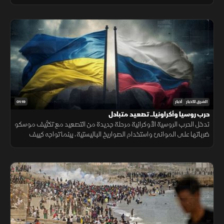
مرتفع، في محاولة لجعل التقنية أكثر انتشارا.
01:19
الشرق للأخبار
أخبار
حرب روسيا وأكراونيا.. تصعيد متبادل
تدخل الحرب الروسية الأوكرانية مرحلة جديدة من التصعيد مع تكثيف موسكو
ضرباتها على الموانئ واستخدام الصواريخ الباليستية، بينما تواجه كييف
ضغوطا على دفاعاتها الجوية ومخزونها العسكري.