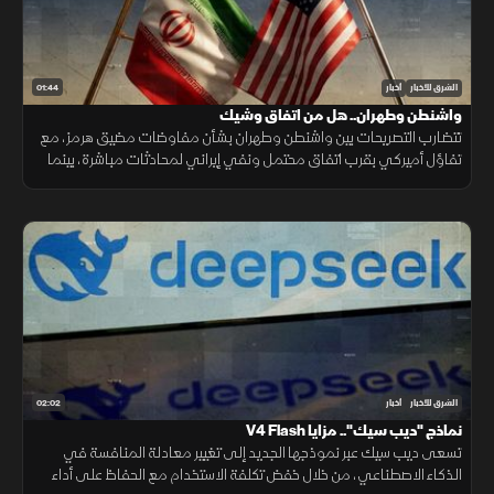
01:44
الشرق للأخبار
أخبار
واشنطن وطهران.. هل من اتفاق وشيك
تتضارب التصريحات بين واشنطن وطهران بشأن مفاوضات مضيق هرمز، مع
تفاؤل أميركي بقرب اتفاق محتمل ونفي إيراني لمحادثات مباشرة، بينما
تستمر الوساطات الإقليمية لخفض التوتر.
02:02
الشرق للأخبار
أخبار
نماذج "ديب سيك".. مزايا V4 Flash
تسعى ديب سيك عبر نموذجها الجديد إلى تغيير معادلة المنافسة في
الذكاء الاصطناعي، من خلال خفض تكلفة الاستخدام مع الحفاظ على أداء