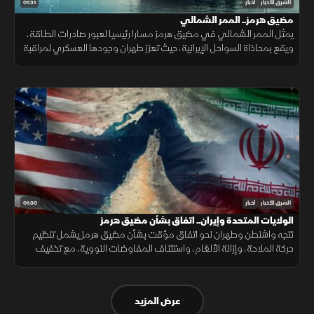
01:31
الشرق للأخبار
أخبار
مضيق هرمز.. الممر الشمالي
يمثل الممر الشمالي في مضيق هرمز مسارا رئيسيا لعبور صادرات الطاقة،
ويقع بمحاذاة السواحل الإيرانية، حيث تعزز طهران وجودها العسكري لمراقبة
الملاحة عبر الزوارق والطائرات المسيرة والصواريخ.
01:30
الشرق للأخبار
أخبار
الولايات المتحدة وإيران.. اتفاق بشأن مضيق هرمز
تتجه واشنطن وطهران نحو اتفاق مؤقت بشأن مضيق هرمز يشمل تنظيم
حركة الملاحة، وإزالة الألغام، واستئناف المفاوضات النووية، مع تخفيف
العقوبات على صادرات النفط مقابل ترتيبات أمنية.
عرض المزيد