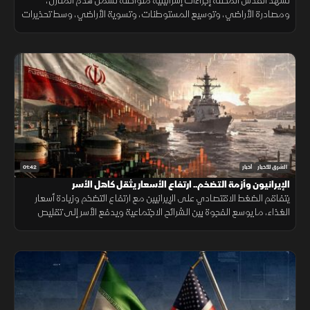
تشهد القدس المحتلة إجراءات إسرائيلية متواصلة تشمل هدم المنازل،
ومصادرة الأراضي، وتوسيع المستوطنات، وتسوية الأراضي، وسط تحذيرات
من تغيير الواقع الديموغرافي والجغرافي للمدينة.
01:42
الشرق للأخبار
أخبار
الإيرانيون وأزمة التضخم.. ارتفاع الأسعار يثقل كاهل الأسر
يتفاقم الضغط الاقتصادي على الإيرانيين مع ارتفاع التضخم وزيادة أسعار
الغذاء، ما يوسع الفجوة بين الشرائح الاجتماعية ويدفع الأسر إلى تقليص
الإنفاق لمواجهة تراجع القدرة الشرائية.