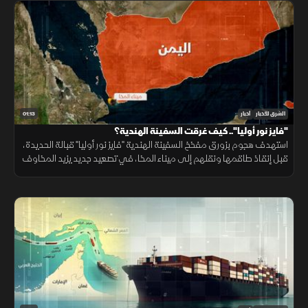
01:13
الشرق للأخبار
أخبار
"فايز نور أوليا".. كيف غرقت السفينة الهندية؟
استهدف هجوم بزورق مفخخ السفينة الهندية "فايز نور أوليا" قبالة الحديدة،
قبل إنقاذ طاقمها ونقلهم إلى ميناء المخا، في تصعيد جديد يزيد المخاوف
على أمن الملاحة وسلاسل الإمداد.