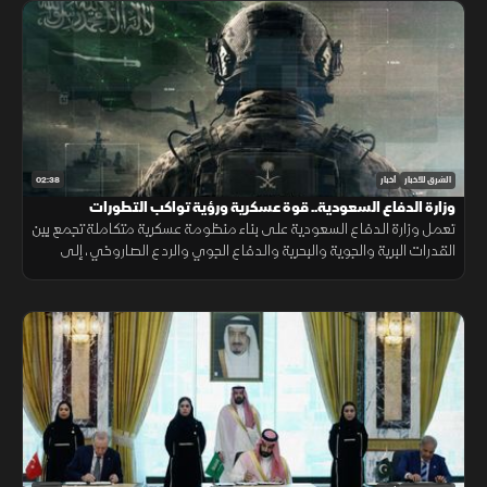
02:38
الشرق للأخبار
أخبار
وزارة الدفاع السعودية.. قوة عسكرية ورؤية تواكب التطورات
تعمل وزارة الدفاع السعودية على بناء منظومة عسكرية متكاملة تجمع بين
القدرات البرية والجوية والبحرية والدفاع الجوي والردع الصاروخي، إلى
جانب التدريب والتأهيل وتطوير التسليح وتوطين الصناعات الدفاعية.