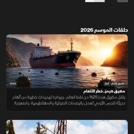
حلقات الموسم 2026
01:50
الشرق للأخبار
أخبار
مضيق هرمز.. خطر الألغام
ينقل مضيق هرمز 25% من نفط العالم، ويواجه تهديدات خطيرة من ألغام
حديثة للحرس الثوري تعمل بالبصمات الصوتية والمغناطيسية. ولصعوبة
تطهير الأعماق، تعتمد البحريات العالمية على مسيرات ذاتية لحماية
طواقمها.