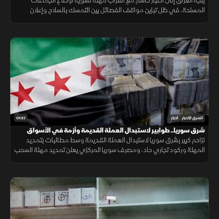
يتجه العراق إلى اختبار حاسم مع اقتراب مهلة تسوية أوضاع الجماعات
المسلحة، في ظل تباين مواقف الفصائل بين التمسك بالسلاح وإعلان
الاستعداد لتسليمه للدولة.
01:37
الشرق للأخبار
أخبار
شرق سوريا.. طوابير لاستبدال العملة القديمة وأزمة في الأسواق
تزاحم كبير بشرق سوريا لاستبدال العملة القديمة وسط مطالبات بتمديد
المهلة وركود تجاري حاد، ومصرف سوريا المركزي يعلن تمديد مهلة السحب
في دير الزور والرقة والحسكة حتى 20 أغسطس الجاري.