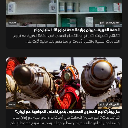
02:30
الشرق للأخبار
أخبار
الضفة الغربية.. ديوان وزارة الصحة تجاوز 1.18 مليار دولار
تتفاقم التحديات التي تواجه القطاع الصحي في الضفة الغربية مع تراجع
الخدمات الصحية ونقص الأدوية، وسط صعوبات مالية أثرت على
المستشفيات والمراكز الطبية وقدرتها على تلبية احتياجات المرضى.
01:32
الشرق للأخبار
أخبار
هل يؤثر تراجع المخزون العسكري بأميركا على المواجهة مع إيران؟
تثير تسريبات تراجع مخزون الأسلحة في أميركا جراء المواجهة مع إيران جدلا
واسعا حول الجاهزية العسكرية، وسط توجهات رسمية بتسريع خطوط الإنتاج