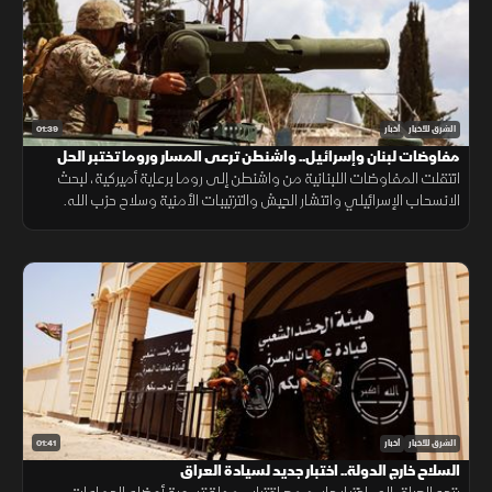
01:39
الشرق للأخبار
أخبار
مفاوضات لبنان وإسرائيل.. واشنطن ترعى المسار وروما تختبر الحل
انتقلت المفاوضات اللبنانية من واشنطن إلى روما برعاية أميركية، لبحث
الانسحاب الإسرائيلي وانتشار الجيش والترتيبات الأمنية وسلاح حزب الله.
وانتهت الجولة السابعة دون اتفاق على مناطق جديدة أو وقف العمليات.
01:41
الشرق للأخبار
أخبار
السلاح خارج الدولة.. اختبار جديد لسيادة العراق