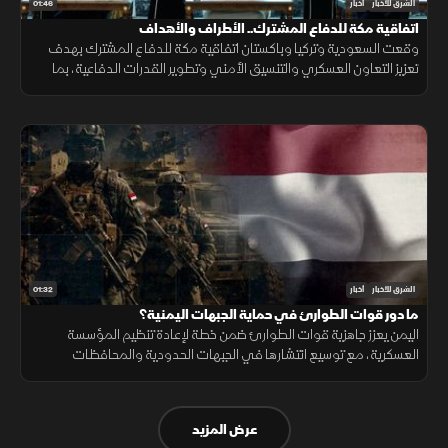
01:46
الشرق للأخبار
أخبار
اتفاقية مكة للدفاع المشترك.. الأطراف والأهداف
وقعت السعودية وتركيا وباكستان اتفاقية مكة للدفاع المشترك بهدف
تعزيز التعاون العسكري والتنسيق الأمني وتطوير القدرات الدفاعية، بما
يدعم الاستقرار الإقليمي ويرفع مستوى الجاهزية المشتركة.
01:32
الشرق للأخبار
أخبار
ما دور قوات الطوارئ في حماية الجبهات اليمنية؟
اليمن يعزز جاهزية قوات الطوارئ ضمن خطة لإعادة تنظيم المؤسسة
العسكرية، مع توسيع انتشارها في الجبهات الحدودية والمحافظات
الشرقية لتنفيذ مهام التدخل السريع وحماية المنشآت وخطوط الإمداد.
عرض المزيد