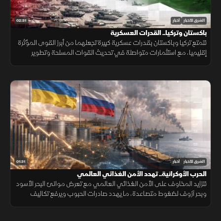
02:31
الشرق للأخبار
أخبار
باكستان وتركيا.. القدرات العسكرية
تتمتع تركيا وباكستان بقدرات عسكرية كبيرة تجعلهما من أبرز القوى المؤثرة
إقليميا، مع استثمارات متواصلة في تحديث القوات المسلحة وتطوير
القدرات الجوية والبحرية ومنظومات الردع.
01:31
الشرق للأخبار
أخبار
الحرب الأوكرانية.. تهدد الأمن الغذائي العالمي
تتزايد المخاوف على الأمن الغذائي العالمي مع تعرض موانئ البحر الأسود
وبحر آزوف لضغوط متصاعدة، ما يهدد صادرات الحبوب ويرفع تكاليف
الشحن والتأمين وأسعار الغذاء.