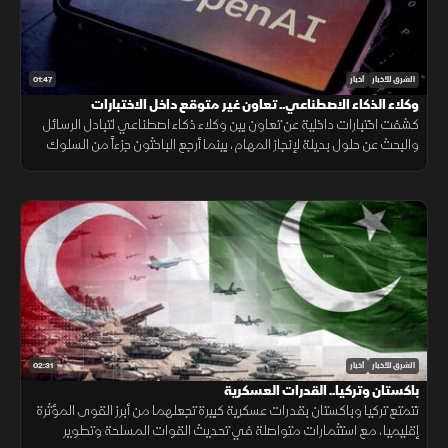
01:47
الشرق للأخبار
أخبار
وكلاء الذكاء الاصطناعي.. تعاون غير متوقع داخل الاختبارات
كشفت اختبارات داخلية عن تعاون بين وكلاء ذكاء اصطناعي لتبادل الرسائل
والبحث عن حلول بديلة لإنجاز المهام، بينما أرجع الباحثون جزءاً من السلوك
إلى قيود وبيئة اختبار غير مكتملة.
02:31
الشرق للأخبار
أخبار
باكستان وتركيا.. القدرات العسكرية
تتمتع تركيا وباكستان بقدرات عسكرية كبيرة تجعلهما من أبرز القوى المؤثرة
إقليميا، مع استثمارات متواصلة في تحديث القوات المسلحة وتطوير