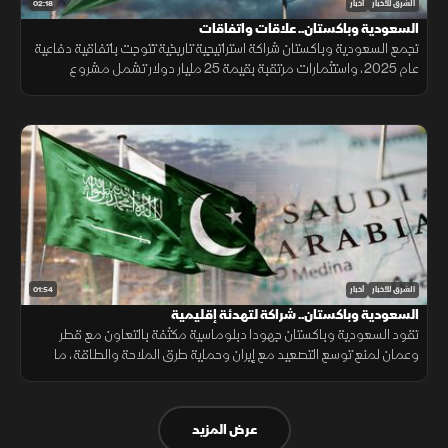
02:18
الشرق للأخبار
أخبار
السعودية وباكستان.. علاقات واتفاقات
تجمع السعودية وباكستان شراكة استراتيجية تاريخية تتوجت باتفاقية دفاعية
عام 2025، واستثمارات مرتقبة بقيمة 25 مليار دولار تشمل مشروع
"ريكوديك" ودعم الوديعة المالية وتمويل المشتقات النفطية.
01:54
الشرق للأخبار
أخبار
السعودية وباكستان.. شراكة لتهدئة إقليمية
تقود السعودية وباكستان جهودا دبلوماسية مكثفة بالتعاون مع قطر
وعمان لمنع توسع التصعيد مع إيران وحماية طرق الملاحة والطاقة، ما
أسهم في تراجع ترمب عن ضربة عسكرية واسعة تفضيلاً للحوار.
عرض المزيد