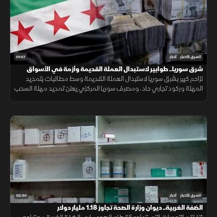
01:37
الشرق للأخبار
أخبار
شرق سوريا.. طوابير لاستبدال العملة القديمة وأزمة في الأسواق
تزاحم كبير بشرق سوريا لاستبدال العملة القديمة وسط مطالبات بتمديد
المهلة وركود تجاري حاد، ومصرف سوريا المركزي يعلن تمديد مهلة السحب
في دير الزور والرقة والحسكة حتى 20 أغسطس الجاري.
02:30
الشرق للأخبار
أخبار
الضفة الغربية.. ديوان وزارة الصحة تجاوز 1.18 مليار دولار