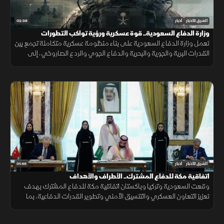
02:38
الشرق للأخبار
أخبار
وزارة الدفاع السعودية.. قوة عسكرية ورؤية تواكب التطورات
تعمل وزارة الدفاع السعودية على بناء منظومة عسكرية متكاملة تجمع بين
القدرات البرية والجوية والبحرية والدفاع الجوي والردع الصاروخي، إلى
جانب التدريب والتأهيل وتطوير التسليح وتوطين الصناعات الدفاعية.
01:46
الشرق للأخبار
أخبار
اتفاقية مكة للدفاع المشترك.. الأطراف والأهداف
وقعت السعودية وتركيا وباكستان اتفاقية مكة للدفاع المشترك بهدف
تعزيز التعاون العسكري والتنسيق الأمني وتطوير القدرات الدفاعية، بما
يدعم الاستقرار الإقليمي ويرفع مستوى الجاهزية المشتركة.