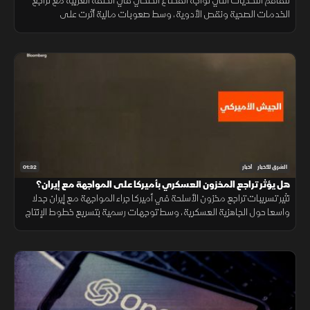
تتفاقم التحديات التي تواجه القطاع الصحي في الضفة الغربية مع تراجع
الخدمات الصحية ونقص الأدوية، وسط صعوبات مالية أثرت على
المستشفيات والمراكز الطبية وقدرتها على تلبية احتياجات المرضى.
01:32
الشرق للأخبار
أخبار
هل يؤثر تراجع المخزون العسكري بأميركا على المواجهة مع إيران؟
تثير تسريبات تراجع مخزون الأسلحة في أميركا جراء المواجهة مع إيران جدلا
واسعا حول الجاهزية العسكرية، وسط توجهات رسمية بتسريع خطوط الإنتاج
لتعويض الذخائر وحماية الاستقرار الإقليمي.