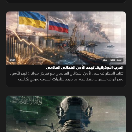
القدرات الجوية والبحرية ومنظومات الردع.
01:31
الشرق للأخبار
أخبار
الحرب الأوكرانية.. تهدد الأمن الغذائي العالمي
تتزايد المخاوف على الأمن الغذائي العالمي مع تعرض موانئ البحر الأسود
وبحر آزوف لضغوط متصاعدة، ما يهدد صادرات الحبوب ويرفع تكاليف
الشحن والتأمين وأسعار الغذاء.