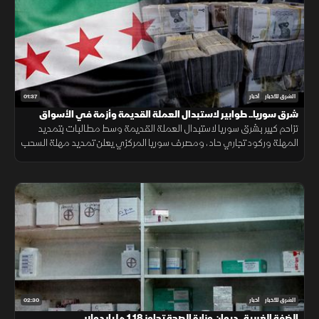
01:37
الشرق للأخبار
أخبار
شرق سوريا.. طوابير لاستبدال العملة القديمة وأزمة في الأسواق
تزاحم كبير بشرق سوريا لاستبدال العملة القديمة وسط مطالبات بتمديد
المهلة وركود تجاري حاد، ومصرف سوريا المركزي يعلن تمديد مهلة السحب
في دير الزور والرقة والحسكة حتى 20 أغسطس الجاري.
02:30
الشرق للأخبار
أخبار
الضفة الغربية.. ديوان وزارة الصحة تجاوز 1.18 مليار دولار