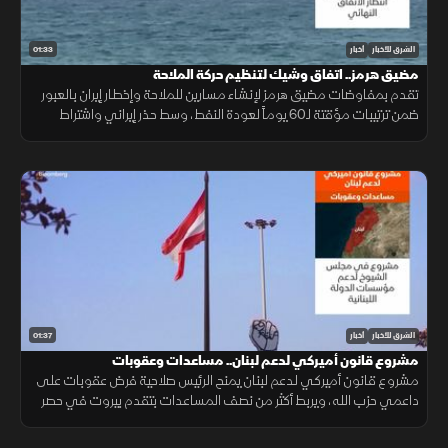
01:33
الشرق للأخبار
أخبار
مضيق هرمز.. اتفاق وشيك لتنظيم حركة الملاحة
تقدم بمفاوضات مضيق هرمز لإنشاء مسارين للملاحة وإخطار إيران بالعبور
ضمن ترتيبات مؤقتة لـ60 يوماً لعودة النفط، وسط حذر إيراني واشتراط
أميركي بحرية الملاحة دون قيود.
01:37
الشرق للأخبار
أخبار
مشروع قانون أميركي لدعم لبنان.. مساعدات وعقوبات
مشروع قانون أميركي لدعم لبنان يمنح الرئيس صلاحية فرض عقوبات على
داعمي حزب الله، ويربط أكثر من نصف المساعدات بتقدم بيروت في حصر
السلاح بيد الدولة ونزع سلاح الحزب وتنفيذ الإصلاحات.