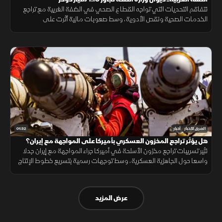
تتفاقم التحديات التي تواجه القطاع الصحي في الضفة الغربية مع تراجع
الخدمات الصحية ونقص الأدوية، وسط صعوبات مالية أثرت على
المستشفيات والمراكز الطبية وقدرتها على تلبية احتياجات المرضى.
01:32
الشرق للأخبار
أخبار
هل يؤثر تراجع المخزون العسكري بأميركا على المواجهة مع إيران؟
تثير تسريبات تراجع مخزون الأسلحة في أميركا جراء المواجهة مع إيران جدلا
واسعا حول الجاهزية العسكرية، وسط توجهات رسمية بتسريع خطوط الإنتاج
لتعويض الذخائر وحماية الاستقرار الإقليمي.
عرض المزيد