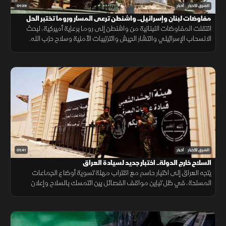
01:39
الشرق للأخبار
أخبار
مفاوضات لبنان وإسرائيل.. واشنطن ترعى المسار وروما تختبر الحل
انتقلت المفاوضات اللبنانية من واشنطن إلى روما برعاية أميركية، لبحث
الانسحاب الإسرائيلي وانتشار الجيش والترتيبات الأمنية وسلاح حزب الله.
وانتهت الجولة السابعة دون اتفاق على مناطق جديدة أو وقف العمليات.
01:41
الشرق للأخبار
أخبار
السلاح خارج الدولة.. اختبار جديد لسيادة العراق
يتجه العراق إلى اختبار حاسم مع اقتراب مهلة تسوية أوضاع الجماعات
المسلحة، في ظل تباين مواقف الفصائل بين التمسك بالسلاح وإعلان
الاستعداد لتسليمه للدولة.