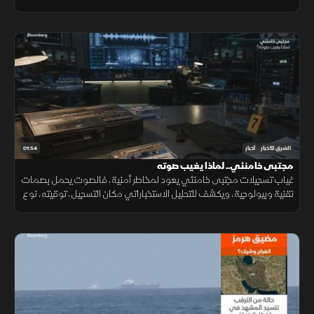
وسط تحديات سياسية وأمنية معقدة.
01:54
الشرق للأخبار
أخبار
مجتبى خامنئي.. لماذا يغيب صوته
غياب تسجيلات مجتبى خامنئي يعود لمخاطر أمنية، فالصوت يحمل بصمات
تقنية وبيولوجية، ويكشف للتحليل الاستخباراتي مكان التسجيل، توقيته، نوع
الجهاز المستخدم، والبيئة المحيطة به بدقة عالية.