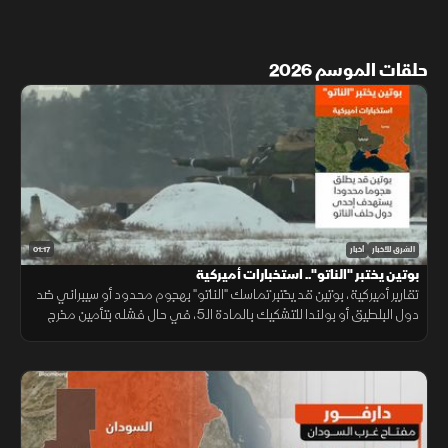
حلقات الموسم 2026
01:17
الشرق للأخبار
أخبار
بوتين يختبر "الناتو".. استخبارات أميركية
تقارير أميركية، بوتين قد يختبر تماسك "الناتو" بهجوم محدود أو سيبراني ضد
دول البلطيق أو بولندا للتشكيك بالمادة الـ5، في حال فشله بتأمين مخرج
يحفظ ماء الوجه بأوكرانيا خلال السنوات القادمة.