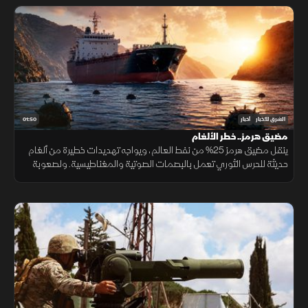
01:50
الشرق للأخبار
أخبار
مضيق هرمز.. خطر الألغام
ينقل مضيق هرمز 25% من نفط العالم، ويواجه تهديدات خطيرة من ألغام
حديثة للحرس الثوري تعمل بالبصمات الصوتية والمغناطيسية. ولصعوبة
تطهير الأعماق، تعتمد البحريات العالمية على مسيرات ذاتية لحماية
طواقمها.