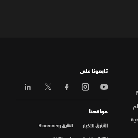
تابعونا على
م
مواقعنا
ية