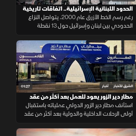
الحدود اللبنانية الإسرائيلية.. اتفاقات تاريخية
وخلافات مستمرة
رغم رسم الخط الأزرق عام 2000، يتواصل النزاع
الحدودي بين لبنان وإسرائيل حول 13 نقطة
تحفظ، أبرزها النقطة B1، إضافة إلى قضيتي بلدة
الغجر ومزارع شبعا وتلال كفرشوبا.
الشرق للأخبار
أخبار
01:27
مطار دير الزور يعود للعمل بعد أكثر من عقد
من الإغلاق
استأنف مطار دير الزور الدولي عملياته باستقبال
أولى الرحلات الداخلية والدولية بعد أكثر من عقد
من التوقف، في خطوة تهدف إلى تسهيل حركة
التنقل وتعزيز الربط الجوي بالمنطقة.