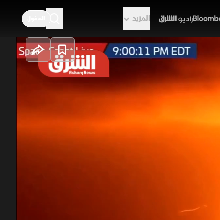
المزيد
الدخول
راديو الشرق
 في سباق الفضاء
اره خلال اختبار أرضي على منصة
إنترنت. وأكدت الشركة والسلطات
الأميركية عدم وقوع إصابات، فيما شعر سكان المناطق المجاورة بالانفجار. ويُعد الصاروخ، البالغ ارتفاعه نحو 98