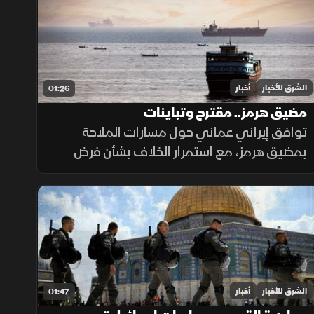
الشرق للأخبار
أخبار
01:26
مضيق هرمز.. مقترح وتباينات
توافق إيراني عماني حول مسارات الملاحة
بمضيق هرمز، مع استمرار الخلاف بشأن فرض
رسوم عبور، حيث تشترط طهران رفع العقوبات
لفتح المضيق وسط رفض أميركي ورفض داخلي
من الحرس الثوري.
الشرق للأخبار
أخبار
01:47