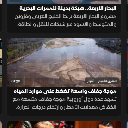
البحار الأربعة.. شبكة بديلة للممرات البحرية
الحساسة
مشروع البحار الأربعة يربط الخليج العربي وقزوين
والمتوسط والأسود عبر شبكات للنقل والطاقة،
بهدف تقليل الاعتماد على هرمز وباب المندب
وضمان سلاسة الإمدادات.
الشرق للأخبار
أخبار
01:20
موجة جفاف واسعة تضغط على موارد المياه
في أوروبا
تشهد عدة دول أوروبية موجة جفاف متسعة مع
انخفاض معدلات الأمطار وارتفاع درجات الحرارة،
ما أدى إلى تراجع مستويات الأنهار والخزانات
وزيادة الضغوط على الموارد المائية.