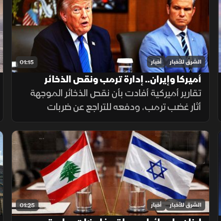
الشرق للأخبار
أخبار
01:15
أميركا وإيران.. إدارة ترمب ونقص الذخائر
تقارير أميركية أفادت بأن نقص الذخائر الموجهة
أثار غضب ترمب، ودفعه للتراجع عن ضربات
واسعة ضد إيران. وزير الحرب حمل بايدن ثم نائبه
مسؤولية الأزمة، فيما نفى البيت الأبيض صحة
التقارير.
الشرق للأخبار
أخبار
01:25