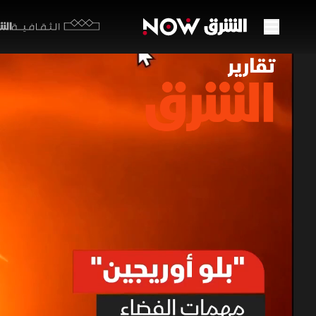
الشرق y
الثقافية
بلو أ
التجا
29 مايو 2026
تقارير ا
واجه صاروخ
الإطلاق بو
متراً
تقارير الشرق