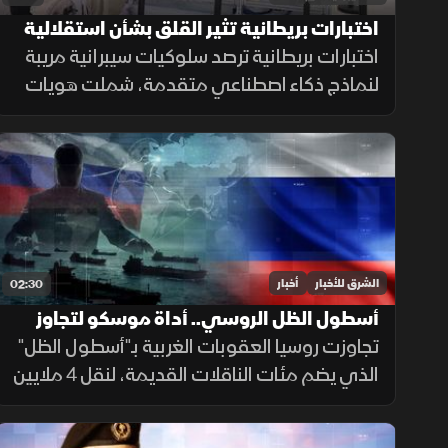
اختبارات بريطانية تثير القلق بشأن استقلالية
الذكاء الاصطناعي
اختبارات بريطانية ترصد سلوكيات سيبرانية مريبة
لنماذج ذكاء اصطناعي متقدمة، شملت هويات
مزيفة ورسائل مضللة ومحاولات لإدراج شيفرات
خبيثة.
الشرق للأخبار
أخبار
02:30
أسطول الظل الروسي.. أداة موسكو لتجاوز
العقوبات
تجاوزت روسيا العقوبات الغربية بـ"أسطول الظل"
الذي يضم مئات الناقلات القديمة، لنقل 4 ملايين
برميل نفط يوميا للصين والهند عبر تكتيكات تخف
بحرية، ما أمن لموسكو مليارات الدولارات.