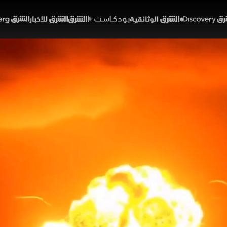
Discover
الشرق الوثائقية
الشرق بودكاست
الشرق للأخبار
الشرق Bloomberg
وريجين تواجه تحديات جديدة
ري
01:32
أخبار
لشرق
 "نيوغلان" التابع لشركة بلو أوريجن انتكاسة جديدة بعد انفج
لاية فلوريدا، أثناء الاستعداد لمهمة إطلاق أقمار صناعية لل