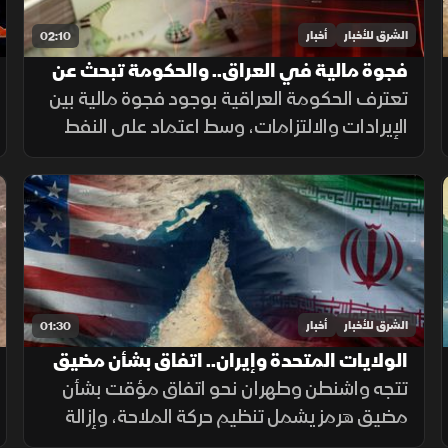
الشرق للأخبار
أخبار
02:10
فجوة مالية في العراق.. والحكومة تبحث عن
حلول لضمان الرواتب
تعترف الحكومة العراقية بوجود فجوة مالية بين
الإيرادات والالتزامات، وسط اعتماد على النفط
لتمويل الإنفاق العام، فيما يحذر خبراء من
تداعيات تأخير الرواتب على الاقتصاد والأسواق.
الشرق للأخبار
أخبار
01:30
الولايات المتحدة وإيران.. اتفاق بشأن مضيق
هرمز
تتجه واشنطن وطهران نحو اتفاق مؤقت بشأن
مضيق هرمز يشمل تنظيم حركة الملاحة، وإزالة
الألغام، واستئناف المفاوضات النووية، مع