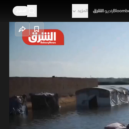
المزيد
الدخول
راديو الشرق
ت
من الجانب التركي وارتفاع مخزون سد
ة وعزلت بلدات كاملة، فيما خرجت محطة ضخ عن
قدان رابع.