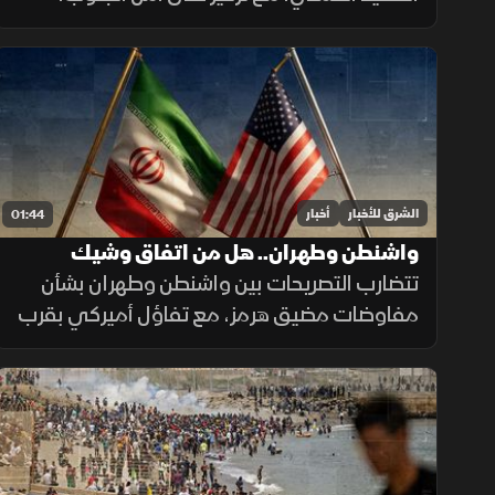
وترتيبات انتشار القوات، والحدود البرية، وسط
تحديات تتعلق بالضمانات السياسية وتحويل
الاتفاقات إلى واقع مستدام.
الشرق للأخبار
أخبار
01:44
واشنطن وطهران.. هل من اتفاق وشيك
تتضارب التصريحات بين واشنطن وطهران بشأن
مفاوضات مضيق هرمز، مع تفاؤل أميركي بقرب
اتفاق محتمل ونفي إيراني لمحادثات مباشرة،
بينما تستمر الوساطات الإقليمية لخفض التوتر.