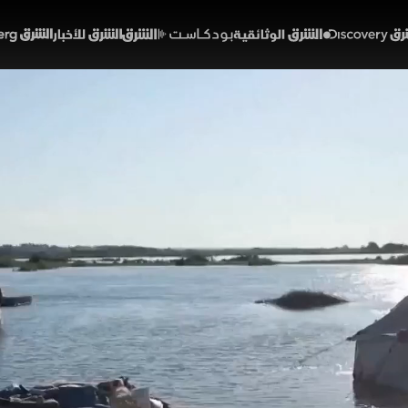
Discover
الشرق الوثائقية
الشرق بودكاست
الشرق للأخبار
الشرق Bloomberg
ودير الزور.. فيضان نهر الفرا
02:26
أخبار
لشرق
فرات تضرب الرقة ودير الزور بعد تدفقات مائية كبيرة قادمة 
الفرات إلى أكثر من 97%. المياه غمرت أراضي ومناطق سكني
فذت عمليات إخلاء احترازية وسط أنباء عن غرق ثلاثة أطفال وف
خبارية (ملحق)
تقارير الشرق