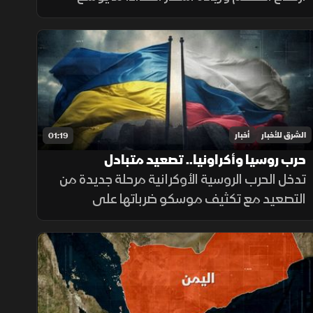
الفجوة بين الشرائح الاجتماعية ويدفع الأسر إلى
تقليص الإنفاق لمواجهة تراجع القدرة الشرائية.
الشرق للأخبار
أخبار
01:19
حرب روسيا وأكراونيا.. تصعيد متبادل
تدخل الحرب الروسية الأوكرانية مرحلة جديدة من
التصعيد مع تكثيف موسكو ضرباتها على
الموانئ واستخدام الصواريخ الباليستية، بينما
تواجه كييف ضغوطا على دفاعاتها الجوية
ومخزونها العسكري.