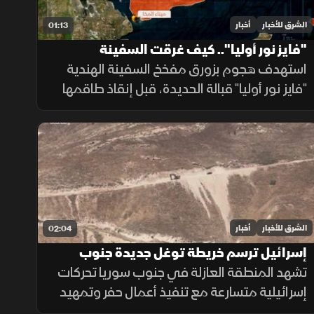
الشرق للأخبار
أخبار
01:13
"فايز نور أوليا".. كيف غرقت السفينة
الهندية؟
استهدف هجوم بزورق مفخخ السفينة الهندية
"فايز نور أوليا" قبالة الحديدة، قبل إنقاذ طاقمها
ونقلهم إلى ميناء المخا، في تصعيد جديد يزيد
المخاوف على أمن الملاحة وسلاسل الإمداد.
الشرق للأخبار
أخبار
02:04
إسرائيل ترسم خريطة توغل جديدة جنوب
سوريا
تشهد المنطقة العازلة في جنوب سوريا تحركات
إسرائيلية متسارعة مع تنفيذ أعمال حفر وتمهيد
لشبكة طرق جديدة تمتد من السفوح الجنوبية