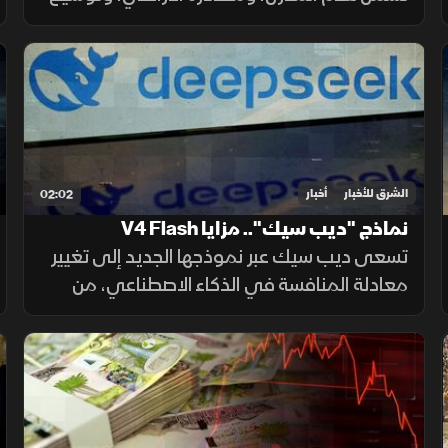
المستوطنات، وتسوية الأراضي، وسط تحذيرات
من تغيير الواقع الديموغرافي والجغرافي
للمدينة.
الشرق للأخبار
أخبار
02:02
نماذج "ديب سيك".. مزايا V4 Flash
تسعى ديب سيك عبر نموذجها الجديد إلى تغيير
معادلة المنافسة في الذكاء الاصطناعي، من
خلال خفض تكلفة الاستخدام مع الحفاظ على
أداء مرتفع، في محاولة لجعل التقنية أكثر انتشارا.