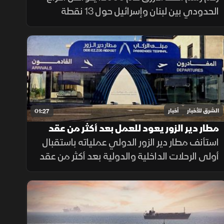
الحدودي بين لبنان وإسرائيل حول 13 نقطة
تحفظ، أبرزها النقطة B1، إضافة إلى قضيتي بلدة
الغجر ومزارع شبعا وتلال كفرشوبا.
الشرق للأخبار
أخبار
01:27
مطار دير الزور يعود للعمل بعد أكثر من عقد
من الإغلاق
استأنف مطار دير الزور الدولي عملياته باستقبال
أولى الرحلات الداخلية والدولية بعد أكثر من عقد
من التوقف، في خطوة تهدف إلى تسهيل حركة
التنقل وتعزيز الربط الجوي بالمنطقة.