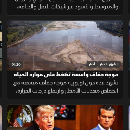
والمتوسط والأسود عبر شبكات للنقل والطاقة،
بهدف تقليل الاعتماد على هرمز وباب المندب
وضمان سلاسة الإمدادات.
الشرق للأخبار
أخبار
01:20
موجة جفاف واسعة تضغط على موارد المياه
في أوروبا
تشهد عدة دول أوروبية موجة جفاف متسعة مع
انخفاض معدلات الأمطار وارتفاع درجات الحرارة،
ما أدى إلى تراجع مستويات الأنهار والخزانات
وزيادة الضغوط على الموارد المائية.