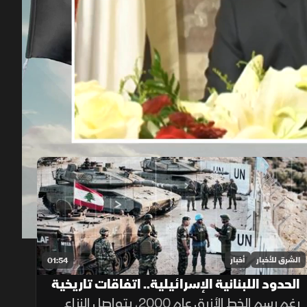
00:12
/
02:09
الشرق للأخبار
أخبار
01:54
الحدود اللبنانية الإسرائيلية.. اتفاقات تاريخية
وخلافات مستمرة
رغم رسم الخط الأزرق عام 2000، يتواصل النزاع