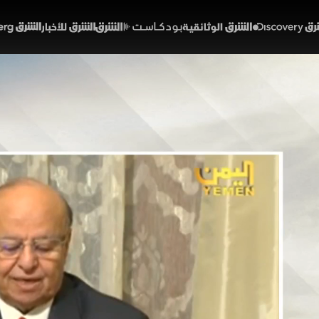
Discover
الشرق الوثائقية
الشرق بودكاست
الشرق للأخبار
الشرق Bloomberg
به منصور هادي.. عقد من ال
02:08
أخبار
لشرق
تولى الرئيس ال
الحوار الوطني. واجه انقلاب الحوثيين 
بقيادة السعودية عام 2015. وفي أبريل 22
.
خبارية (ملحق)
تقارير الشرق
اليمن