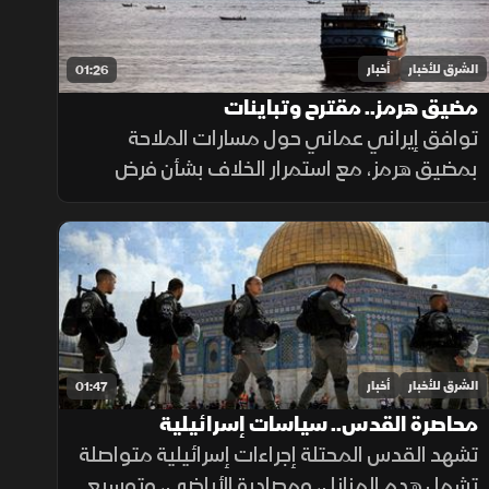
الشرق للأخبار
أخبار
01:26
مضيق هرمز.. مقترح وتباينات
توافق إيراني عماني حول مسارات الملاحة
بمضيق هرمز، مع استمرار الخلاف بشأن فرض
رسوم عبور، حيث تشترط طهران رفع العقوبات
لفتح المضيق وسط رفض أميركي ورفض داخلي
من الحرس الثوري.
الشرق للأخبار
أخبار
01:47
محاصرة القدس.. سياسات إسرائيلية
تشهد القدس المحتلة إجراءات إسرائيلية متواصلة
تشمل هدم المنازل، ومصادرة الأراضي، وتوسيع