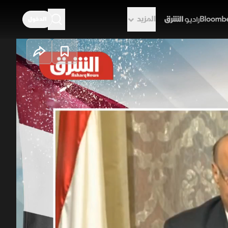
المزيد
الدخول
راديو الشرق
تحولات في اليمن
يمني الراحل عبدربه منصور هادي الحكم عام 2012 بموجب المبادرة الخليجية، وأشرف على
في 2014، وانتقل لعدن متمسكا بالشرعية، ثم استدعى التحالف العربي
20، نقل كامل صلاحياته لمجلس قيادة رئاسي، مختتما عهده لفتح