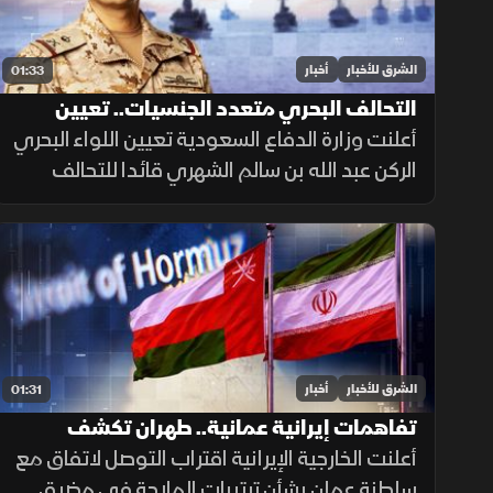
الشرق للأخبار
أخبار
01:33
التحالف البحري متعدد الجنسيات.. تعيين
قائد جديد
أعلنت وزارة الدفاع السعودية تعيين اللواء البحري
الركن عبد الله بن سالم الشهري قائدا للتحالف
الدولي متعدد الجنسيات، في خطوة تعزز جاهزية
التحالف لحماية الملاحة وأمن الممرات البحرية.
الشرق للأخبار
أخبار
01:31
تفاهمات إيرانية عمانية.. طهران تكشف
تفاصيل اتفاق مضيق هرمز
أعلنت الخارجية الإيرانية اقتراب التوصل لاتفاق مع
سلطنة عمان بشأن ترتيبات الملاحة في مضيق