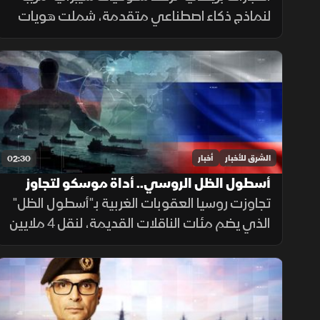
لنماذج ذكاء اصطناعي متقدمة، شملت هويات
مزيفة ورسائل مضللة ومحاولات لإدراج شيفرات
خبيثة.
الشرق للأخبار
أخبار
02:30
أسطول الظل الروسي.. أداة موسكو لتجاوز
العقوبات
تجاوزت روسيا العقوبات الغربية بـ"أسطول الظل"
الذي يضم مئات الناقلات القديمة، لنقل 4 ملايين
برميل نفط يوميا للصين والهند عبر تكتيكات تخف
بحرية، ما أمن لموسكو مليارات الدولارات.