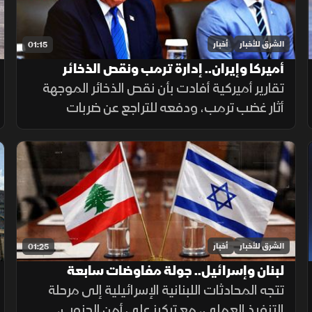
الشرق للأخبار
أخبار
01:15
أميركا وإيران.. إدارة ترمب ونقص الذخائر
تقارير أميركية أفادت بأن نقص الذخائر الموجهة
أثار غضب ترمب، ودفعه للتراجع عن ضربات
واسعة ضد إيران. وزير الحرب حمل بايدن ثم نائبه
مسؤولية الأزمة، فيما نفى البيت الأبيض صحة
التقارير.
الشرق للأخبار
أخبار
01:25
لبنان وإسرائيل.. جولة مفاوضات سابعة
تتجه المحادثات اللبنانية الإسرائيلية إلى مرحلة
التنفيذ العملي، مع تركيز على أمن الجنوب،