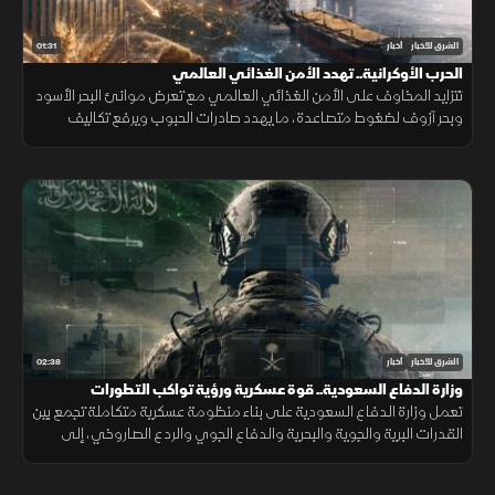
01:31
الشرق للأخبار
أخبار
الحرب الأوكرانية.. تهدد الأمن الغذائي العالمي
تتزايد المخاوف على الأمن الغذائي العالمي مع تعرض موانئ البحر الأسود
وبحر آزوف لضغوط متصاعدة، ما يهدد صادرات الحبوب ويرفع تكاليف
الشحن والتأمين وأسعار الغذاء.
02:38
الشرق للأخبار
أخبار
وزارة الدفاع السعودية.. قوة عسكرية ورؤية تواكب التطورات
تعمل وزارة الدفاع السعودية على بناء منظومة عسكرية متكاملة تجمع بين
القدرات البرية والجوية والبحرية والدفاع الجوي والردع الصاروخي، إلى
جانب التدريب والتأهيل وتطوير التسليح وتوطين الصناعات الدفاعية.