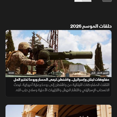
حلقات الموسم 2026
01:39
الشرق للأخبار
أخبار
مفاوضات لبنان وإسرائيل.. واشنطن ترعى المسار وروما تختبر الحل
انتقلت المفاوضات اللبنانية من واشنطن إلى روما برعاية أميركية، لبحث
الانسحاب الإسرائيلي وانتشار الجيش والترتيبات الأمنية وسلاح حزب الله.
وانتهت الجولة السابعة دون اتفاق على مناطق جديدة أو وقف العمليات.