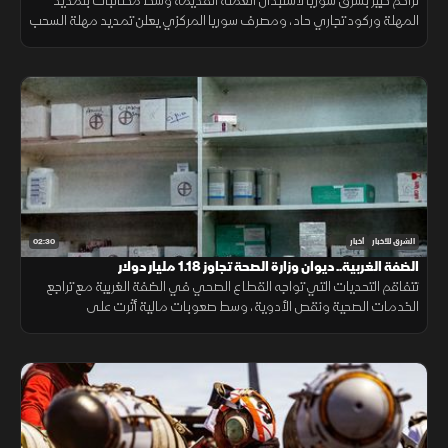
تزاحم كبير بشرق سوريا لاستبدال العملة القديمة وسط مطالبات بتمديد
المهلة وركود تجاري حاد، ومصرف سوريا المركزي يعلن تمديد مهلة السحب
في دير الزور والرقة والحسكة حتى 20 أغسطس الجاري.
02:30
الشرق للأخبار
أخبار
الضفة الغربية.. ديوان وزارة الصحة تجاوز 1.18 مليار دولار
تتفاقم التحديات التي تواجه القطاع الصحي في الضفة الغربية مع تراجع
الخدمات الصحية ونقص الأدوية، وسط صعوبات مالية أثرت على
المستشفيات والمراكز الطبية وقدرتها على تلبية احتياجات المرضى.