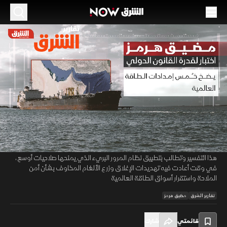
الموسم 2026
مضيق هرمز.. اختبار دائم للقانون الدولي وأمن
الطاقة
28 مايو 2026
01:41
أخبار
تقارير الشرق
يشكل مضيق هرمز اختبارا معقدا لقدرة القانون الدولي على حماية حرية
00:12
/
01:42
الملاحة في واحد من أهم ممرات الطاقة العالمية، إذ تكرس اتفاقية الأمم
المتحدة لقانون البحار مبدأ المرور العابر للسفن دون تعطيل، بينما ترفض إيران
هذا التفسير وتطالب بتطبيق نظام المرور البريء الذي يمنحها صلاحيات أوسع،
في وقت أعادت فيه تهديدات الإغلاق وزرع الألغام المخاوف بشأن أمن
الملاحة واستقرار أسواق الطاقة العالمية
تقارير الشرق
مضيق هرمز
قائمتي
شارك