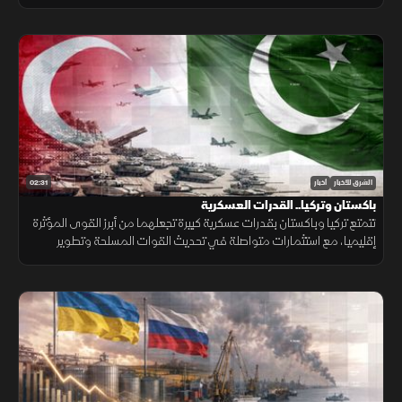
إلى قيود وبيئة اختبار غير مكتملة.
02:31
الشرق للأخبار
أخبار
باكستان وتركيا.. القدرات العسكرية
تتمتع تركيا وباكستان بقدرات عسكرية كبيرة تجعلهما من أبرز القوى المؤثرة
إقليميا، مع استثمارات متواصلة في تحديث القوات المسلحة وتطوير
القدرات الجوية والبحرية ومنظومات الردع.