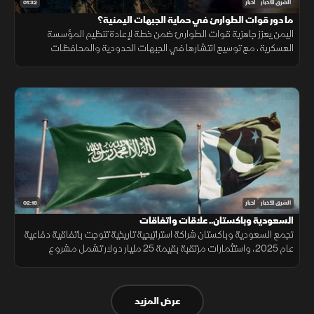
01:32
الشرق للأخبار
أخبار
ما دور قوات الطوارئ في حماية الجبهات اليمنية؟
اليمن يعزز جاهزية قوات الطوارئ ضمن خطة لإعادة تنظيم المؤسسة
العسكرية، مع توسيع انتشارها في الجبهات الحدودية والمحافظات
الشرقية لتنفيذ مهام التدخل السريع وحماية المنشآت وخطوط الإمداد.
02:18
الشرق للأخبار
أخبار
السعودية وباكستان.. علاقات واتفاقات
تجمع السعودية وباكستان شراكة استراتيجية تاريخية تتوجت باتفاقية دفاعية
عام 2025، واستثمارات مرتقبة بقيمة 25 مليار دولار تشمل مشروع
"ريكوديك" ودعم الوديعة المالية وتمويل المشتقات النفطية.
عرض المزيد