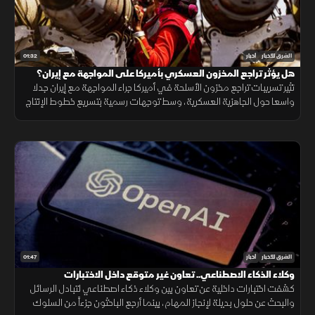
01:32
الشرق للأخبار
أخبار
هل يؤثر تراجع المخزون العسكري بأميركا على المواجهة مع إيران؟
تثير تسريبات تراجع مخزون الأسلحة في أميركا جراء المواجهة مع إيران جدلا
واسعا حول الجاهزية العسكرية، وسط توجهات رسمية بتسريع خطوط الإنتاج
لتعويض الذخائر وحماية الاستقرار الإقليمي.
01:47
الشرق للأخبار
أخبار
وكلاء الذكاء الاصطناعي.. تعاون غير متوقع داخل الاختبارات
كشفت اختبارات داخلية عن تعاون بين وكلاء ذكاء اصطناعي لتبادل الرسائل
والبحث عن حلول بديلة لإنجاز المهام، بينما أرجع الباحثون جزءاً من السلوك