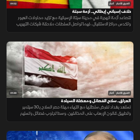
01:52
الشرق للأخبار
أخبار
خلاف إسباني إيطالي.. أزمة سبتة
تتصاعد أزمة الهجرة في مدينة سبتة الإسبانية مع تزايد محاولات العبور
وتكدس مراكز الاستقبال، فيما تواصل السلطات ملاحقة شبكات التهريب
وسط تداعيات إنسانية وأمنية تمتد إلى الساحة الأوروبية.
01:48
الشرق للأخبار
أخبار
العراق.. سلاح الفصائل ومعضلة السيادة
تستعد بغداد لفرض سلطتها مع انتهاء مهلة حصر السلاح بـ30 سبتمبر
وتطبيق قانون الإرهاب على المخالفين، وسط تجاوب فصائل وتسليم
مقرها، مقابل رفض أخرى كـ"كتائب حزب الله" لربطها الملف بالصراع
الإقليمي.