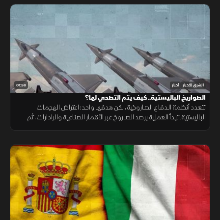
01:56
الشرق للأخبار
أخبار
الصواريخ الباليستية.. كيف يتم التصدي لها؟
تتعدد أنظمة الدفاع الصاروخية، لكن هدفها واحد: اعتراض الهجمات
الباليستية. تبدأ العملية برصد الصاروخ عبر الأقمار الصناعية والرادارات، ثم
حساب مساره وإطلاق صاروخ اعتراضي، مع طبقات دفاعية أخرى