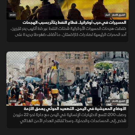
01:31
الشرق للأخبار
أخبار
المسيرات في حرب أوكرانيا.. قطاع النفط يتأثر بسبب الهجمات
خفضت هجمات المسيرات الأوكرانية شحنات النفط عبر خط أنابيب بحر قزوين،
أحد الممرات الرئيسية لصادرات كازاخستان، ما أضاف ضغوطا جديدة على
أسواق الطاقة والنقل البحري.
01:38
الشرق للأخبار
أخبار
الأوضاع المعيشية في اليمن.. التصعيد الحوثي يعمق الأزمة
وصف 200: تتسع الاحتياجات الإنسانية في اليمن مع حاجة نحو 22 مليون
شخص إلى المساعدات والحماية، وسط تفاقم انعدام الأمن الغذائي
ونقص حاد في تمويل خطة الاستجابة الإنسانية