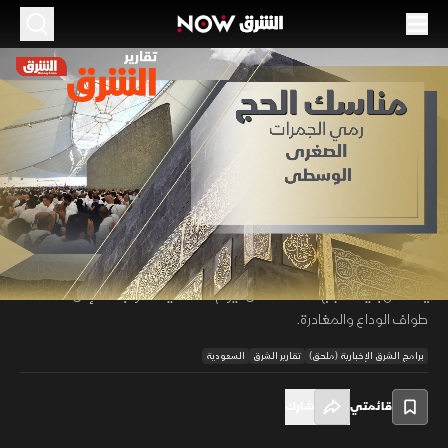
الموسم 2026
مناسك الحج.. أيام التشريق
28 مايو 2026
01:03
أخبار
تقارير الشرق
يواصل الحجاج في ثاني أيام عيد الأضحى مناسك أيام التشريق الثلاثة بمشعر
منى لرمي الجمرات الثلاث بسبع حصيات لكل منها، وسط مشروعية قصر
00:11
/
01:03
الصلوات بلا جمع والتكبير المقيد. وفي حين يغادر المتعجلون في اليوم الثاني،
يستكمل بقية الحجاج المناسك حتى اليوم الثالث، لينطلقوا بعدها إلى مكة لأداء
طواف الوداع والمغادرة.
برامج الشرق الإخبارية (ملحق)
تقارير الشرق
السعودية
قائمتي
شارك