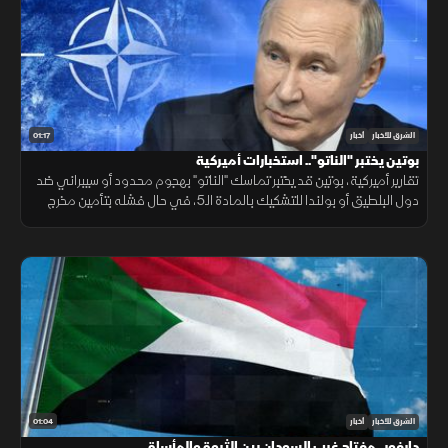
01:17
الشرق للأخبار
أخبار
بوتين يختبر "الناتو".. استخبارات أميركية
تقارير أميركية، بوتين قد يختبر تماسك "الناتو" بهجوم محدود أو سيبراني ضد
دول البلطيق أو بولندا للتشكيك بالمادة الـ5، في حال فشله بتأمين مخرج
يحفظ ماء الوجه بأوكرانيا خلال السنوات القادمة.
01:04
الشرق للأخبار
أخبار
دارفور.. مفتاح غرب السودان بين الثروة والمأساة