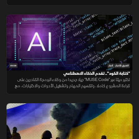
الأصول الإيرانية ووقف التهديدات.
01:56
الشرق للأخبار
أخبار
"كتابة الكود".. تقدم الذكاء الاصطناعي
تختبر ميتا عبر "MUSE Code" جيلا جديدا من وكلاء البرمجة القادرين على
قراءة المشروع كاملا، وتقسيم المهام وتشغيل الأدوات والاختبارات، مع
تنفيذ عدة عمليات بالتوازي.