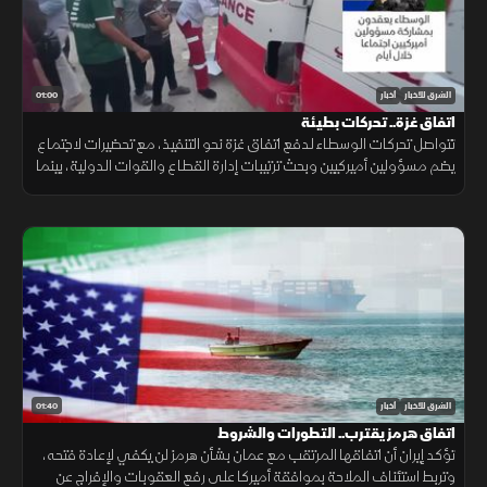
01:00
الشرق للأخبار
أخبار
اتفاق غزة.. تحركات بطيئة
تتواصل تحركات الوسطاء لدفع اتفاق غزة نحو التنفيذ، مع تحضيرات لاجتماع
يضم مسؤولين أميركيين وبحث ترتيبات إدارة القطاع والقوات الدولية، بينما
تبقى ملفات سلاح الفصائل والانسحاب الإسرائيلي عالقة. حاليا فقط
01:40
الشرق للأخبار
أخبار
اتفاق هرمز يقترب.. التطورات والشروط
تؤكد إيران أن اتفاقها المرتقب مع عمان بشأن هرمز لن يكفي لإعادة فتحه،
وتربط استئناف الملاحة بموافقة أميركا على رفع العقوبات والإفراج عن