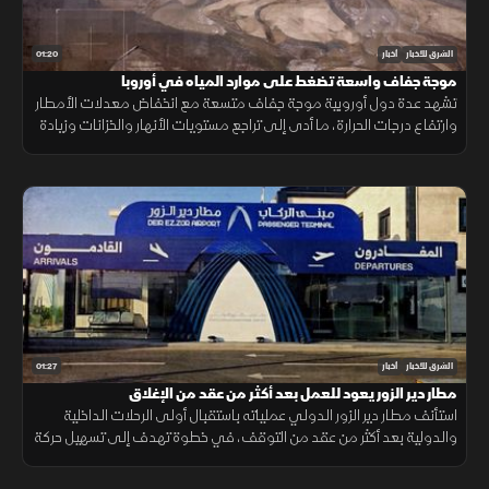
01:20
الشرق للأخبار
أخبار
موجة جفاف واسعة تضغط على موارد المياه في أوروبا
تشهد عدة دول أوروبية موجة جفاف متسعة مع انخفاض معدلات الأمطار
وارتفاع درجات الحرارة، ما أدى إلى تراجع مستويات الأنهار والخزانات وزيادة
الضغوط على الموارد المائية.
01:27
الشرق للأخبار
أخبار
مطار دير الزور يعود للعمل بعد أكثر من عقد من الإغلاق
استأنف مطار دير الزور الدولي عملياته باستقبال أولى الرحلات الداخلية
والدولية بعد أكثر من عقد من التوقف، في خطوة تهدف إلى تسهيل حركة
التنقل وتعزيز الربط الجوي بالمنطقة.