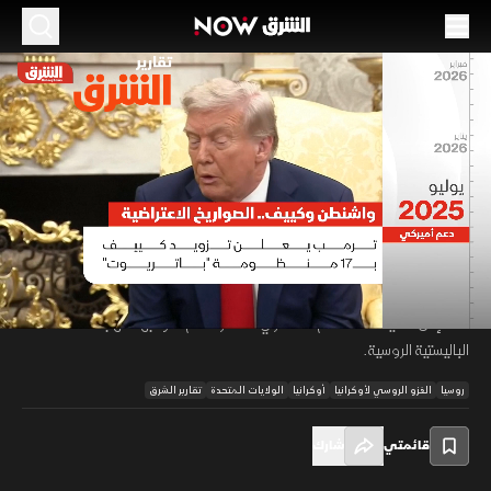
الموسم 2026
واشنطن وكييف.. الصواريخ الاعتراضية
28 مايو 2026
01:40
أخبار
تقارير الشرق
أوضح الرئيس الأوكراني فلوديمير زيلينسكي أن بلاده تواجه نقصًا حادا بظلال بطء
التفاهمات مع واشنطن بشأن منظومات الدفاع الجوي، وأشار في رسالة
00:12
/
01:41
لأعضاء الكونغرس والرئيس ترمب إلى تراجع مخزون الصواريخ الاعتراضية بأميركا،
لافتا إلى أهمية هذه الدعم العسكري كعنصر حاسم لمواجهة الهجمات
الباليستية الروسية.
روسيا
الغزو الروسي لأوكرانيا
أوكرانيا
الولايات المتحدة
تقارير الشرق
قائمتي
شارك