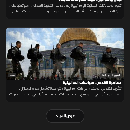
تتجه المحادثات اللبنانية الإسرائيلية إلى مرحلة التنفيذ العملي، مع تركيز على
أمن الجنوب، وترتيبات انتشار القوات، والحدود البرية، وسط تحديات تتعلق
بالضمانات السياسية وتحويل الاتفاقات إلى واقع مستدام.
01:47
الشرق للأخبار
أخبار
محاصرة القدس.. سياسات إسرائيلية
تشهد القدس المحتلة إجراءات إسرائيلية متواصلة تشمل هدم المنازل،
ومصادرة الأراضي، وتوسيع المستوطنات، وتسوية الأراضي، وسط تحذيرات
من تغيير الواقع الديموغرافي والجغرافي للمدينة.
عرض المزيد