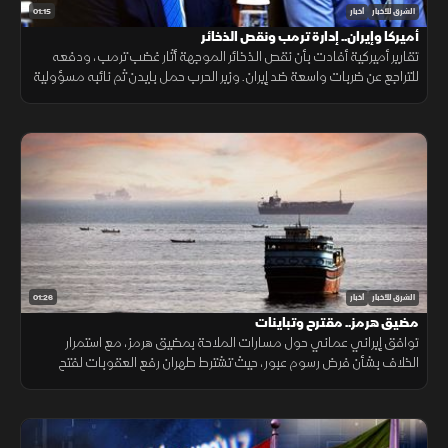
01:15
الشرق للأخبار
أخبار
أميركا وإيران.. إدارة ترمب ونقص الذخائر
تقارير أميركية أفادت بأن نقص الذخائر الموجهة أثار غضب ترمب، ودفعه
للتراجع عن ضربات واسعة ضد إيران. وزير الحرب حمل بايدن ثم نائبه مسؤولية
الأزمة، فيما نفى البيت الأبيض صحة التقارير.
01:26
الشرق للأخبار
أخبار
مضيق هرمز.. مقترح وتباينات
توافق إيراني عماني حول مسارات الملاحة بمضيق هرمز، مع استمرار
الخلاف بشأن فرض رسوم عبور، حيث تشترط طهران رفع العقوبات لفتح
المضيق وسط رفض أميركي ورفض داخلي من الحرس الثوري.