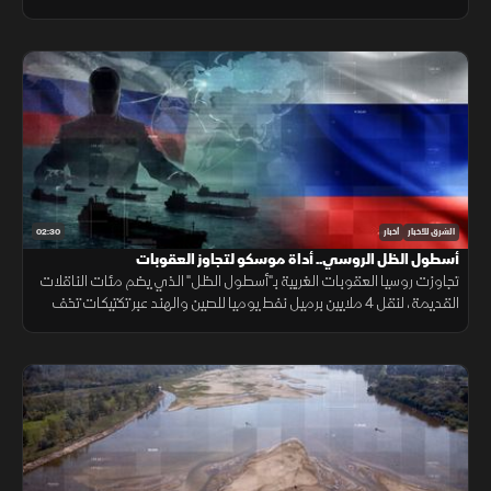
شبعا وتلال كفرشوبا.
02:30
الشرق للأخبار
أخبار
أسطول الظل الروسي.. أداة موسكو لتجاوز العقوبات
تجاوزت روسيا العقوبات الغربية بـ"أسطول الظل" الذي يضم مئات الناقلات
القديمة، لنقل 4 ملايين برميل نفط يوميا للصين والهند عبر تكتيكات تخف
بحرية، ما أمن لموسكو مليارات الدولارات.