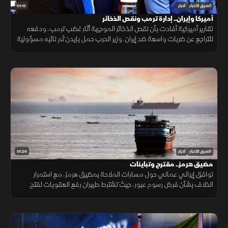
01:15
الشرق للأخبار
أخبار
أميركا وإيران.. إدارة ترمب ونقص الذخائر
تقارير أميركية أفادت بأن نقص الذخائر الموجهة أثار غضب ترمب، ودفعه
للتراجع عن ضربات واسعة ضد إيران. وزير الحرب حمل بايدن ثم نائبه مسؤولية
الأزمة، فيما نفى البيت الأبيض صحة التقارير.
01:26
الشرق للأخبار
أخبار
مضيق هرمز.. مقترح وتباينات
توافق إيراني عماني حول مسارات الملاحة بمضيق هرمز، مع استمرار
الخلاف بشأن فرض رسوم عبور، حيث تشترط طهران رفع العقوبات لفتح
المضيق وسط رفض أميركي ورفض داخلي من الحرس الثوري.