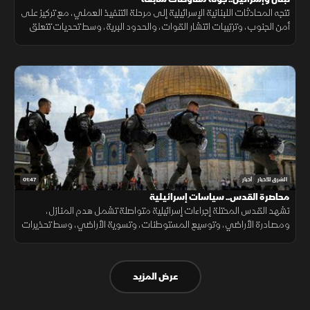
تتجه المحادثات اللبنانية الإسرائيلية إلى مرحلة التنفيذ العملي، مع تركيز على
أمن الجنوب، وترتيبات انتشار القوات، والحدود البرية، وسط تحديات تتعلق
بالضمانات السياسية وتحويل الاتفاقات إلى واقع مستدام.
01:47
الشرق للأخبار
أخبار
محاصرة القدس.. سياسات إسرائيلية
تشهد القدس المحتلة إجراءات إسرائيلية متواصلة تشمل هدم المنازل،
ومصادرة الأراضي، وتوسيع المستوطنات، وتسوية الأراضي، وسط تحذيرات
من تغيير الواقع الديموغرافي والجغرافي للمدينة.
عرض المزيد