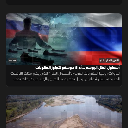
شبعا وتلال كفرشوبا.
02:30
الشرق للأخبار
أخبار
أسطول الظل الروسي.. أداة موسكو لتجاوز العقوبات
تجاوزت روسيا العقوبات الغربية بـ"أسطول الظل" الذي يضم مئات الناقلات
القديمة، لنقل 4 ملايين برميل نفط يوميا للصين والهند عبر تكتيكات تخف
بحرية، ما أمن لموسكو مليارات الدولارات.