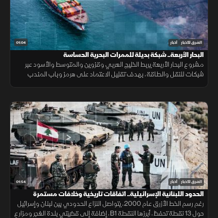
01:04
الشرق للأخبار
أخبار
البحار الأربعة.. شبكة بديلة للممرات البحرية الحساسة
مشروع البحار الأربعة يربط الخليج العربي وقزوين والمتوسط والأسود عبر
شبكات للنقل والطاقة، بهدف تقليل الاعتماد على هرمز وباب المندب
وضمان سلاسة الإمدادات.
01:54
الشرق للأخبار
أخبار
الحدود اللبنانية الإسرائيلية.. اتفاقات تاريخية وخلافات مستمرة
رغم رسم الخط الأزرق عام 2000، يتواصل النزاع الحدودي بين لبنان وإسرائيل
حول 13 نقطة تحفظ، أبرزها النقطة B1، إضافة إلى قضيتي بلدة الغجر ومزارع