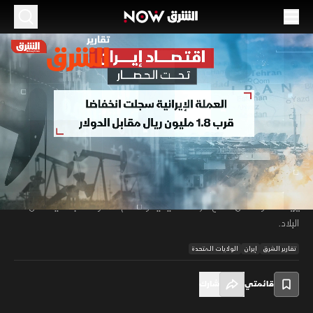
الموسم 2026
اقتصاد إيران تحت الحصار.. ضغوط متصاعدة
27 مايو 2026
01:33
أخبار
تقارير الشرق
يتعرض اقتصاد إيران لضغوط متزايدة مع استمرار الحصار المرتبط بمضيق هرمز
وتراجع الصادرات النفطية، فيما تتفاقم أزمة العملة والتضخم وارتفاع أسعار
00:12
/
01:33
الغذاء، وسط خسائر في النشاط التجاري والوظائف وتراجع القدرة الشرائية، ما
يزيد المخاوف من اتساع الأزمة المعيشية وتفاقم الضغوط الاجتماعية داخل
البلاد.
تقارير الشرق
إيران
الولايات المتحدة
قائمتي
شارك