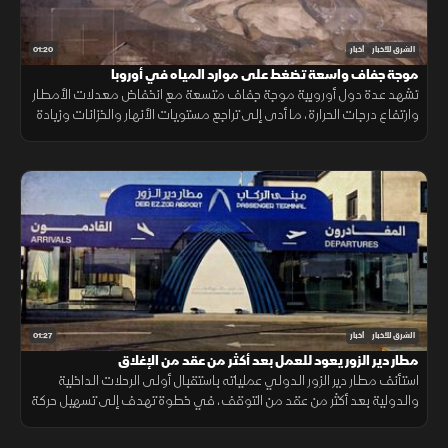
01:20
الشرق للأخبار
أخبار
موجة جفاف واسعة تضغط على موارد المياه في أوروبا
تشهد عدة دول أوروبية موجة جفاف متسعة مع انخفاض معدلات الأمطار
وارتفاع درجات الحرارة، ما أدى إلى تراجع مستويات الأنهار والخزانات وزيادة
الضغوط على الموارد المائية.
01:27
الشرق للأخبار
أخبار
مطار دير الزور يعود للعمل بعد أكثر من عقد من الإغلاق
استأنف مطار دير الزور الدولي عملياته باستقبال أولى الرحلات الداخلية
والدولية بعد أكثر من عقد من التوقف، في خطوة تهدف إلى تسهيل حركة
التنقل وتعزيز الربط الجوي بالمنطقة.