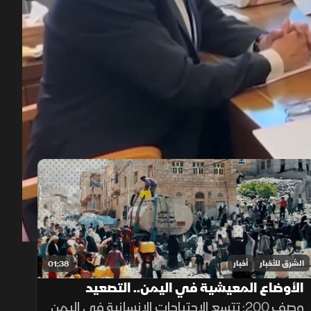
00:12
/
01:33
الشرق للأخبار
أخبار
01:38
الأوضاع المعيشية في اليمن.. التصعيد
الحوثي يعمق الأزمة
وصف 200: تتسع الاحتياجات الإنسانية في اليمن