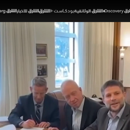
Discover
الشرق الوثائقية
الشرق بودكاست
الشرق للأخبار
الشرق Bloomberg
يل.. خلافات داخل الحكومة
01:33
أخبار
لشرق
لافات داخل الحكومة الإسرائيلية حول التعامل مع حزب الله
العمليات العسكرية في جنوب لبنان. وبين دعوات لتوسيع ال
اخل المجلس الأمني بشأن الرد على هجمات الحزب، يطالب ا
خبارية (ملحق)
تقارير الشرق
لبنان
إسرائيل
حزب الله