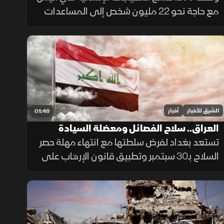
مع حاجة نحو 22 مليون شخص إلى المساعدات
والحماية، وسط تفاقم انعدام الأمن الغذائي
ونقص حاد في تمويل خطة الاستجابة الإنسانية
الشرق للأخبار
أخبار
01:48
العراق.. سلاح الفصائل ومعضلة السيادة
تستعد بغداد لفرض سلطتها مع انتهاء مهلة حصر
السلاح بـ30 سبتمبر وتطبيق قانون الإرهاب على
المخالفين، وسط تجاوب فصائل وتسليم مقرها،
مقابل رفض أخرى كـ"كتائب حزب الله" لربطها
الملف بالصراع الإقليمي.