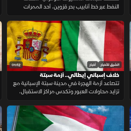
النفط عبر خط أنابيب بحر قزوين، أحد الممرات
الرئيسية لصادرات كازاخستان، ما أضاف ضغوطا
جديدة على أسواق الطاقة والنقل البحري.
الشرق للأخبار
أخبار
01:52
خلاف إسباني إيطالي.. أزمة سبتة
تتصاعد أزمة الهجرة في مدينة سبتة الإسبانية مع
تزايد محاولات العبور وتكدس مراكز الاستقبال،
فيما تواصل السلطات ملاحقة شبكات التهريب
وسط تداعيات إنسانية وأمنية تمتد إلى الساحة
الأوروبية.