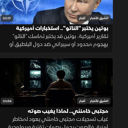
الشرق للأخبار
أخبار
01:17
بوتين يختبر "الناتو".. استخبارات أميركية
تقارير أميركية، بوتين قد يختبر تماسك "الناتو"
بهجوم محدود أو سيبراني ضد دول البلطيق أو
بولندا للتشكيك بالمادة الـ5، في حال فشله
بتأمين مخرج يحفظ ماء الوجه بأوكرانيا خلال
السنوات القادمة.
الشرق للأخبار
أخبار
01:54
مجتبى خامنئي.. لماذا يغيب صوته
غياب تسجيلات مجتبى خامنئي يعود لمخاطر
أمنية، فالصوت يحمل بصمات تقنية وبيولوجية،