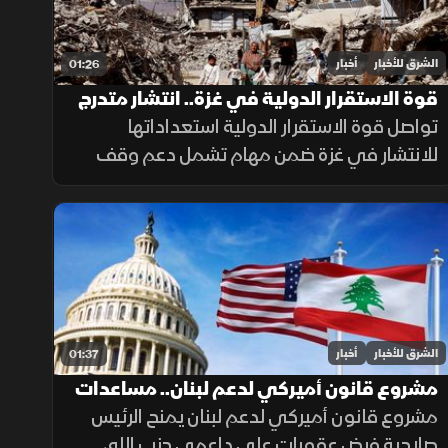
الشرق للأخبار
أخبار
01:26
قوة الاستقرار الدولية في غزة.. انتشار متدرج
وتحديات معقدة
تواصل قوة الاستقرار الدولية استعداداتها
للانتشار في غزة ضمن مهام تشمل دعم وقف
إطلاق النار وتأمين المساعدات وتدريب الشرطة
المدنية، وسط تحديات سياسية وأمنية معقدة.
الشرق للأخبار
أخبار
01:37
مشروع قانون أميركي لدعم لبنان.. مساعدات
وعقوبات
مشروع قانون أميركي لدعم لبنان يمنح الرئيس
صلاحية فرض عقوبات على داعمي حزب الله،