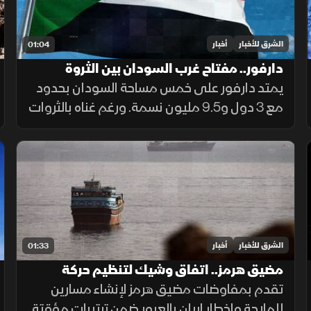
الشرق للأخبار
أخبار
01:04
دارفور.. مفتاح غرب السودان بين الثروة
والمأساة
يمتد دارفور على خمس مساحة السودان بحدود
مع 3 دول و9.5 مليون نسمة. ورغم غناه بالثروات
الحيوانية والمعدنية وجبل مرة، يعاني كارثة
إنسانية وجرائم حرب منذ 2003، أحيلت للجنائية
الدولية عام 2005.
الشرق للأخبار
أخبار
01:33
مضيق هرمز.. اتفاق وشيك لتنظيم حركة
الملاحة
تقدم بمفاوضات مضيق هرمز لإنشاء مسارين
للملاحة وإخطار إيران بالعبور ضمن ترتيبات مؤقتة