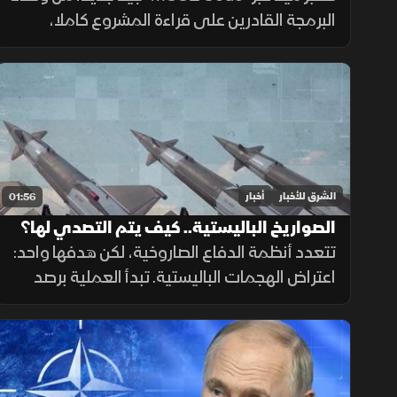
البرمجة القادرين على قراءة المشروع كاملا،
وتقسيم المهام وتشغيل الأدوات والاختبارات،
مع تنفيذ عدة عمليات بالتوازي.
الشرق للأخبار
أخبار
01:56
الصواريخ الباليستية.. كيف يتم التصدي لها؟
تتعدد أنظمة الدفاع الصاروخية، لكن هدفها واحد:
اعتراض الهجمات الباليستية. تبدأ العملية برصد
الصاروخ عبر الأقمار الصناعية والرادارات، ثم حساب
مساره وإطلاق صاروخ اعتراضي، مع طبقات
دفاعية أخرى