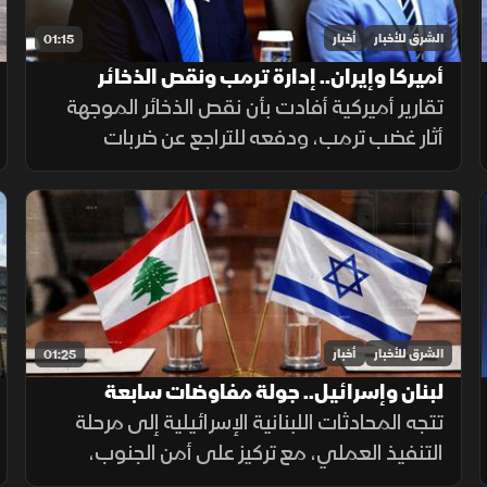
الشرق للأخبار
أخبار
01:15
أميركا وإيران.. إدارة ترمب ونقص الذخائر
تقارير أميركية أفادت بأن نقص الذخائر الموجهة
أثار غضب ترمب، ودفعه للتراجع عن ضربات
واسعة ضد إيران. وزير الحرب حمل بايدن ثم نائبه
مسؤولية الأزمة، فيما نفى البيت الأبيض صحة
التقارير.
الشرق للأخبار
أخبار
01:25
لبنان وإسرائيل.. جولة مفاوضات سابعة
تتجه المحادثات اللبنانية الإسرائيلية إلى مرحلة
التنفيذ العملي، مع تركيز على أمن الجنوب،
وترتيبات انتشار القوات، والحدود البرية، وسط