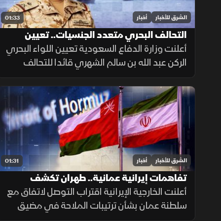
الشرق للأخبار
أخبار
01:33
التحالف البحري متعدد الجنسيات.. تعيين
قائد جديد
أعلنت وزارة الدفاع السعودية تعيين اللواء البحري
الركن عبد الله بن سالم الشهري قائدا للتحالف
الدولي متعدد الجنسيات، في خطوة تعزز جاهزية
التحالف لحماية الملاحة وأمن الممرات البحرية.
الشرق للأخبار
أخبار
01:31
تفاهمات إيرانية عمانية.. طهران تكشف
تفاصيل اتفاق مضيق هرمز
أعلنت الخارجية الإيرانية اقتراب التوصل لاتفاق مع
سلطنة عمان بشأن ترتيبات الملاحة في مضيق
هرمز، مؤكدة أن فتح المضيق يبقى مشروطًا