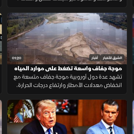
بهدف تقليل الاعتماد على هرمز وباب المندب
وضمان سلاسة الإمدادات.
الشرق للأخبار
أخبار
01:20
موجة جفاف واسعة تضغط على موارد المياه
في أوروبا
تشهد عدة دول أوروبية موجة جفاف متسعة مع
انخفاض معدلات الأمطار وارتفاع درجات الحرارة،
ما أدى إلى تراجع مستويات الأنهار والخزانات
وزيادة الضغوط على الموارد المائية.