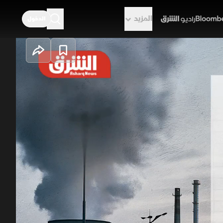
المزيد
الدخول
راديو الشرق
 بالتخصيب؟
ران لجعله أصلا استراتيجيا لحماية
ة بعد تطورات 2025 و2026، متمسكة بالتعليق لا الإلغاء. بالمقابل، تشترط أميركا
ة المدنية لليورانيوم عالي التخصيب.