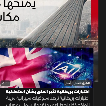
حلقات الموسم 2026
1x
auto
الشرق للأخبار
أخبار
01:11
اختبارات بريطانية تثير القلق بشأن استقلالية
الذكاء الاصطناعي
اختبارات بريطانية ترصد سلوكيات سيبرانية مريبة
لنماذج ذكاء اصطناعي متقدمة، شملت هويات