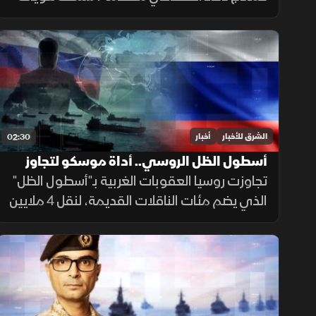
مزيفة ورسائل مضللة ومحاولات لإدراج شيفرات
خبيثة.
الشرق للأخبار
أخبار
02:30
أسطول الظل الروسي.. أداة موسكو لتجاوز
العقوبات
تجاوزت روسيا العقوبات الغربية بـ"أسطول الظل"
الذي يضم مئات الناقلات القديمة، لنقل 4 ملايين
برميل نفط يوميا للصين والهند عبر تكتيكات تخف
بحرية، ما أمن لموسكو مليارات الدولارات.