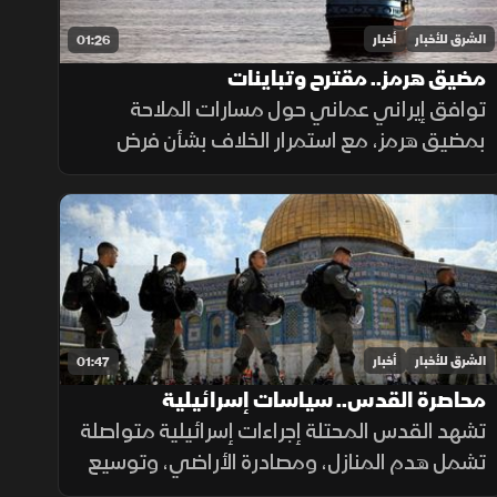
الشرق للأخبار
أخبار
01:26
مضيق هرمز.. مقترح وتباينات
توافق إيراني عماني حول مسارات الملاحة
بمضيق هرمز، مع استمرار الخلاف بشأن فرض
رسوم عبور، حيث تشترط طهران رفع العقوبات
لفتح المضيق وسط رفض أميركي ورفض داخلي
من الحرس الثوري.
الشرق للأخبار
أخبار
01:47
محاصرة القدس.. سياسات إسرائيلية
تشهد القدس المحتلة إجراءات إسرائيلية متواصلة
تشمل هدم المنازل، ومصادرة الأراضي، وتوسيع
المستوطنات، وتسوية الأراضي، وسط تحذيرات