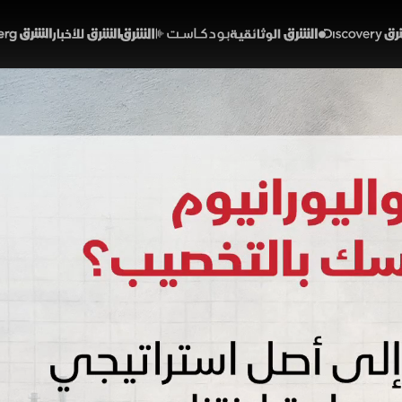
Discover
الشرق الوثائقية
الشرق بودكاست
الشرق للأخبار
الشرق Bloomberg
 واليورانيوم.. لماذا تتمسك
01:58
أخبار
لشرق
التخصيب كأعقد قضايا التفاهم بين واشنطن وطهران. تسعى إي
نظامها وضمان سيادتها، خاص
مخزون لرفع العقوبات النفطية والمالية، رغم محدودية القيم
خبارية (ملحق)
إيران
الولايات المتحدة
تقارير الشرق