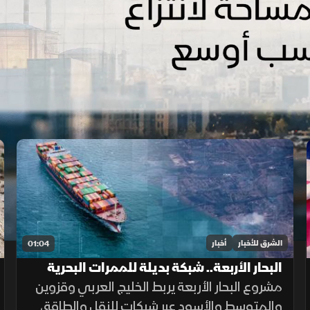
الشرق للأخبار
أخبار
01:04
البحار الأربعة.. شبكة بديلة للممرات البحرية
الحساسة
مشروع البحار الأربعة يربط الخليج العربي وقزوين
والمتوسط والأسود عبر شبكات للنقل والطاقة،