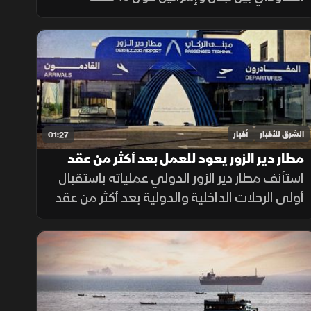
تحفظ، أبرزها النقطة B1، إضافة إلى قضيتي بلدة
الغجر ومزارع شبعا وتلال كفرشوبا.
الشرق للأخبار
أخبار
01:27
مطار دير الزور يعود للعمل بعد أكثر من عقد
من الإغلاق
استأنف مطار دير الزور الدولي عملياته باستقبال
أولى الرحلات الداخلية والدولية بعد أكثر من عقد
من التوقف، في خطوة تهدف إلى تسهيل حركة
التنقل وتعزيز الربط الجوي بالمنطقة.