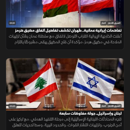
01:31
الشرق للأخبار
أخبار
تفاهمات إيرانية عمانية.. طهران تكشف تفاصيل اتفاق مضيق هرمز
أعلنت الخارجية الإيرانية اقتراب التوصل لاتفاق مع سلطنة عمان بشأن ترتيبات
الملاحة في مضيق هرمز، مؤكدة أن فتح المضيق يبقى مشروطًا بالتزام
أميركا برفع العقوبات والإفراج عن الأصول الإيرانية.
01:25
الشرق للأخبار
أخبار
لبنان وإسرائيل.. جولة مفاوضات سابعة
تتجه المحادثات اللبنانية الإسرائيلية إلى مرحلة التنفيذ العملي، مع تركيز على
أمن الجنوب، وترتيبات انتشار القوات، والحدود البرية، وسط تحديات تتعلق