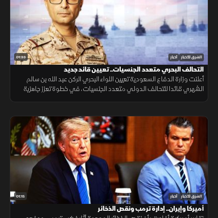
01:33
الشرق للأخبار
أخبار
التحالف البحري متعدد الجنسيات.. تعيين قائد جديد
أعلنت وزارة الدفاع السعودية تعيين اللواء البحري الركن عبد الله بن سالم
الشهري قائدا للتحالف الدولي متعدد الجنسيات، في خطوة تعزز جاهزية
التحالف لحماية الملاحة وأمن الممرات البحرية.
01:15
الشرق للأخبار
أخبار
أميركا وإيران.. إدارة ترمب ونقص الذخائر