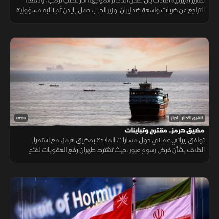
تقارير أميركية أفادت بأن نقص الذخائر الموجهة أثار غضب ترمب، ودفعه
للتراجع عن ضربات واسعة ضد إيران. وزير الحرب حمل بايدن ثم نائبه مسؤولية
الأزمة، فيما نفى البيت الأبيض صحة التقارير.
01:26
الشرق للأخبار
أخبار
مضيق هرمز.. مقترح وتباينات
توافق إيراني عماني حول مسارات الملاحة بمضيق هرمز، مع استمرار
الخلاف بشأن فرض رسوم عبور، حيث تشترط طهران رفع العقوبات لفتح
المضيق وسط رفض أميركي ورفض داخلي من الحرس الثوري.