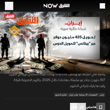
الموسم 2026
إيران تبني شبكة مالية مشفرة لتجاوز العقوبات عبر
منصات دولية
22 مايو 2026
01:32
أخبار
تقارير الشرق
تشير تقارير وول ستريت جورنال إلى أن إيران رغم العقوبات طورت نظاماً مالياً
00:12
/
01:32
موازياً يعتمد على الأصول المشفرة عبر تحويلات تقدر بنحو 425 مليون دولار
يشتبه في مرورها عبر بينانس، كما تؤكد بيانات البنك المركزي الإيراني تحويل
107 مليون دولار عبر سلسلة معاملات خلال 2025، وتتهم الصحيفة شبكة
يقودها بابك زنجاني المتهم
إيران
العقوبات الأميركية على إيران
تقارير الشرق
قائمتي
شارك