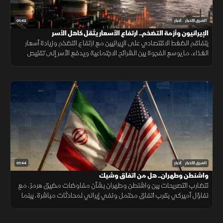
01:42
الشرق للأخبار
أخبار
الإيرانيون وأزمة التضخم.. ارتفاع الأسعار يثقل كاهل الأسر
يتفاقم الضغط الاقتصادي على الإيرانيين مع ارتفاع التضخم وزيادة أسعار
الغذاء، ما يوسع الفجوة بين الشرائح الاجتماعية ويدفع الأسر إلى تقليص
الإنفاق لمواجهة تراجع القدرة الشرائية.
01:44
الشرق للأخبار
أخبار
واشنطن وطهران.. هل من اتفاق وشيك
تتضارب التصريحات بين واشنطن وطهران بشأن مفاوضات مضيق هرمز، مع
تفاؤل أميركي بقرب اتفاق محتمل ونفي إيراني لمحادثات مباشرة، بينما
تستمر الوساطات الإقليمية لخفض التوتر.