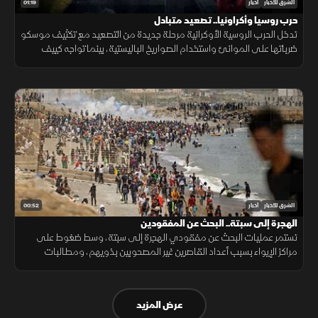
01:19
الشرق للأخبار
أخبار
حرب روسيا وأكراونيا.. تصعيد متبادل
تدخل الحرب الروسية الأوكرانية مرحلة جديدة من التصعيد مع تكثيف موسكو
ضرباتها على الموانئ واستخدام الصواريخ الباليستية، بينما تواجه كييف
ضغوطا على دفاعاتها الجوية ومخزونها العسكري.
00:52
الشرق للأخبار
أخبار
الهجرة إلى سبتة.. البحث عن المفقودين
تستمر عمليات البحث عن مفقودي الهجرة إلى سبتة، وسط ضغوط على
مراكز الإيواء بسبب أعداد القاصرين غير المصحوبين بذويهم، ومطالبات
بتوفير الحماية والرعاية للمهاجرين.
عرض المزيد