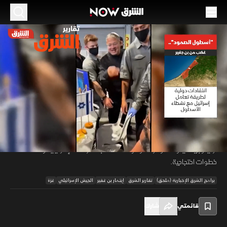
الموسم 2026
أسطول الصمود.. غضب من بن جفير
21 مايو 2026
01:12
أخبار
تقارير الشرق
فيديو نشره وزير الأمن الإسرائيلي إيتمار بن غفير عن ناشطي "أسطول الصمود"
أشعل أزمة دبلوماسية واسعة، مع تصاعد الانتقادات الدولية لطريقة احتجاز
00:11
/
01:12
وترحيل نحو مئة ناشط كانوا متجهين إلى غزة بمساعدات إنسانية. دول عدة بينها
تركيا وبريطانيا وكندا وفرنسا وهولندا نددت بالتصرفات الإسرائيلية واتخذت
خطوات احتجاجية.
برامج الشرق الإخبارية (ملحق)
تقارير الشرق
إيتمار بن غفير
الجيش الإسرائيلي
غزة
قائمتي
شارك