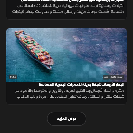
اختبارات بريطانية ترصد سلوكيات سيبرانية مريبة لنماذج ذكاء اصطناعي
متقدمة، شملت هويات مزيفة ورسائل مضللة ومحاولات لإدراج شيفرات
خبيثة.
01:04
الشرق للأخبار
أخبار
البحار الأربعة.. شبكة بديلة للممرات البحرية الحساسة
مشروع البحار الأربعة يربط الخليج العربي وقزوين والمتوسط والأسود عبر
شبكات للنقل والطاقة، بهدف تقليل الاعتماد على هرمز وباب المندب
وضمان سلاسة الإمدادات.
عرض المزيد