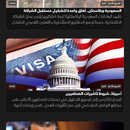
01:59
الشرق للأخبار
أخبار
السعودية وباكستان.. آفاق واعدة لتشكيـل مستقبل الشراكة
الاقتصادية
تشهد العلاقات السعودية الباكستانية تحولا استراتيجيا يترجم عمق الشراكة
الاقتصادية، وسط توسع المشاريع الاستثمارية والتعاون التنموي المتبادل
لتعزيز استقرار الأسواق.
01:15
الشرق للأخبار
أخبار
أميركا.. شروط تأشيرات الصحافيين
تتجه إدارة ترمب إلى توسيع التدقيق في حسابات الصحافيين الأجانب على
مواقع التواصل الاجتماعي قبل منح تأشيرات العمل، ضمن إجراءات أمنية
جديدة، فيما لم تحدد الخارجية الأميركية موعد بدء تطبيقها.