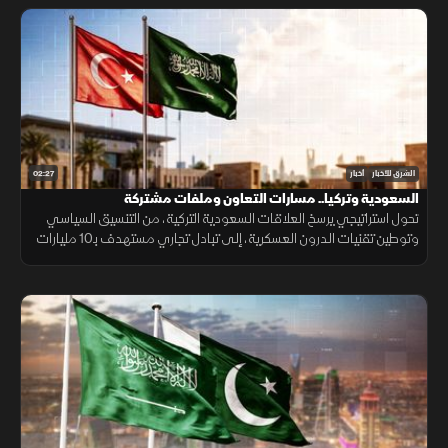
02:27
الشرق للأخبار
أخبار
السعودية وتركيا.. مسارات التعاون وملفات مشتركة
تحول استراتيجي يرسخ العلاقات السعودية التركية، من التنسيق السياسي
وتوطين تقنيات الدرون العسكرية، إلى تبادل تجاري مستهدف بـ10 مليارات
دولار ومشاريع بـ28 مليارا لبناء تحالف اقتصادي واعد.