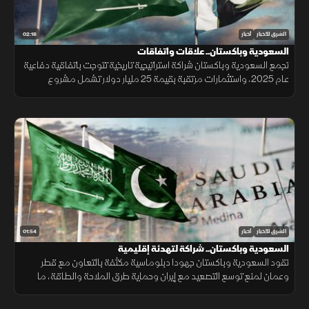
02:18
الشرق للأخبار
أخبار
السعودية وباكستان.. علاقات واتفاقات
تجمع السعودية وباكستان شراكة استراتيجية تاريخية تتوجت باتفاقية دفاعية
عام 2025، واستثمارات مرتقبة بقيمة 25 مليار دولار تشمل مشروع
"ريكوديك" ودعم الوديعة المالية وتمويل المشتقات النفطية.
01:54
الشرق للأخبار
أخبار
السعودية وباكستان.. شراكة لتهدئة إقليمية
تقود السعودية وباكستان جهودا دبلوماسية مكثفة بالتعاون مع قطر
وعمان لمنع توسع التصعيد مع إيران وحماية طرق الملاحة والطاقة، ما
أسهم في تراجع ترمب عن ضربة عسكرية واسعة تفضيلاً للحوار.