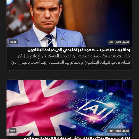
01:42
الشرق للأخبار
أخبار
رحلة بيت هيجسيث.. صعود غير تقليدي إلى قيادة البنتاجون
قاد بيت هيجسيث مسيرة جمعت بين الخدمة العسكرية والإعلام قبل أن
يختاره ترمب لقيادة البنتاجون. ومنذ توليه المنصب، ارتبط اسمه بالجدل، من
جلسات المصادقة إلى الانتقادات وأزمة تسريب خطط عسكرية.
01:11
الشرق للأخبار
أخبار
اختبارات بريطانية تثير القلق بشأن استقلالية الذكاء الاصطناعي