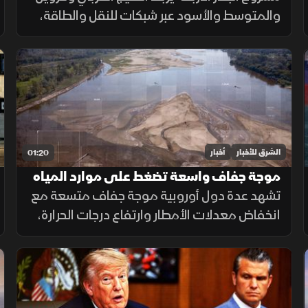
والمتوسط والأسود عبر شبكات للنقل والطاقة،
بهدف تقليل الاعتماد على هرمز وباب المندب
وضمان سلاسة الإمدادات.
الشرق للأخبار
أخبار
01:20
موجة جفاف واسعة تضغط على موارد المياه
في أوروبا
تشهد عدة دول أوروبية موجة جفاف متسعة مع
انخفاض معدلات الأمطار وارتفاع درجات الحرارة،
ما أدى إلى تراجع مستويات الأنهار والخزانات
وزيادة الضغوط على الموارد المائية.