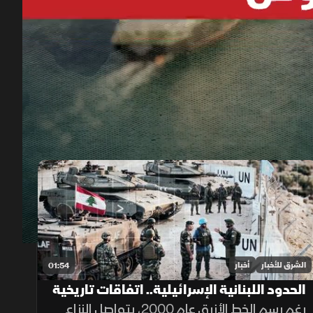
00:12
/
01:44
الشرق للأخبار
أخبار
01:54
الحدود اللبنانية الإسرائيلية.. اتفاقات تاريخية
وخلافات مستمرة
رغم رسم الخط الأزرق عام 2000، يتواصل النزاع