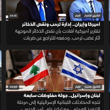
الشرق للأخبار
أخبار
01:15
أميركا وإيران.. إدارة ترمب ونقص الذخائر
تقارير أميركية أفادت بأن نقص الذخائر الموجهة
أثار غضب ترمب، ودفعه للتراجع عن ضربات
واسعة ضد إيران. وزير الحرب حمل بايدن ثم نائبه
مسؤولية الأزمة، فيما نفى البيت الأبيض صحة
التقارير.
الشرق للأخبار
أخبار
01:25
لبنان وإسرائيل.. جولة مفاوضات سابعة
تتجه المحادثات اللبنانية الإسرائيلية إلى مرحلة
التنفيذ العملي، مع تركيز على أمن الجنوب،