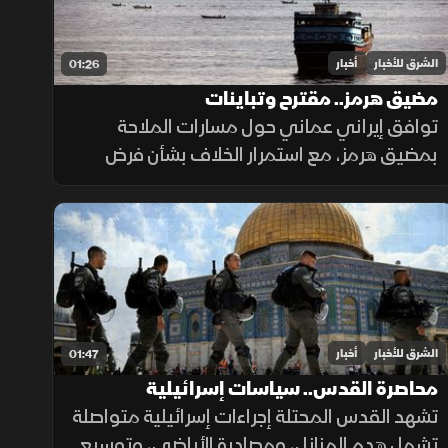
الشرق للأخبار
أخبار
01:26
مضيق هرمز.. مقترح وتباينات
توافق إيراني عماني حول مسارات الملاحة
بمضيق هرمز، مع استمرار الخلاف بشأن فرض
رسوم عبور، حيث تشترط طهران رفع العقوبات
لفتح المضيق وسط رفض أميركي ورفض داخلي
من الحرس الثوري.
الشرق للأخبار
أخبار
01:47
محاصرة القدس.. سياسات إسرائيلية
تشهد القدس المحتلة إجراءات إسرائيلية متواصلة
تشمل هدم المنازل، ومصادرة الأراضي، وتوسيع