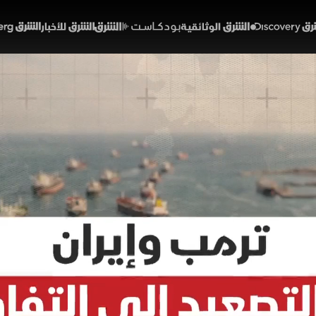
Discover
الشرق الوثائقية
الشرق بودكاست
الشرق للأخبار
الشرق Bloomberg
وإيران.. من التصعيد إلى ا
01:43
أخبار
لشرق
لة الترقب بين واشنطن وطهران وسط تحذيرات من التصعيد 
ة للتوصل إلى تفاهم يخفف التوتر ويمنع انزلاق المنطقة ن
واقف بين الطرفين واستمرار الضغوط السياسية والعسكرية 
وضات الجارية.
إيران
الولايات المتحدة
دونالد ترمب