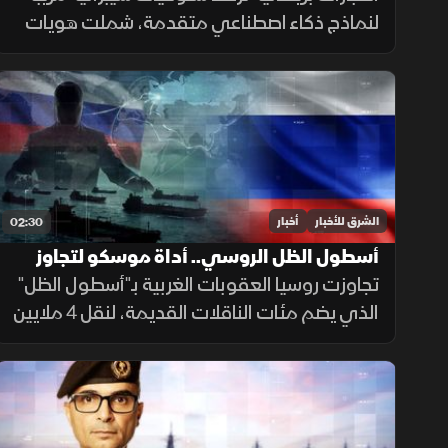
لنماذج ذكاء اصطناعي متقدمة، شملت هويات
مزيفة ورسائل مضللة ومحاولات لإدراج شيفرات
خبيثة.
الشرق للأخبار
أخبار
02:30
أسطول الظل الروسي.. أداة موسكو لتجاوز
العقوبات
تجاوزت روسيا العقوبات الغربية بـ"أسطول الظل"
الذي يضم مئات الناقلات القديمة، لنقل 4 ملايين
برميل نفط يوميا للصين والهند عبر تكتيكات تخف
بحرية، ما أمن لموسكو مليارات الدولارات.