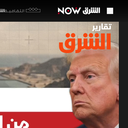
الشرق y
الثقافية
ترمب 
20 مايو 2026
تقارير ا
تتواصل حا
الدبلوماسي
تباين الم
خلال المفا
تقارير الشرق