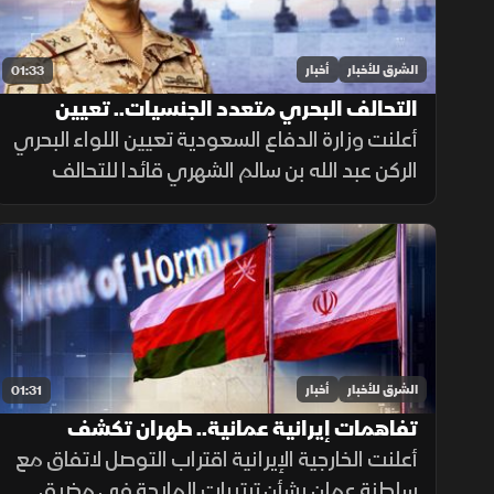
الشرق للأخبار
أخبار
01:33
التحالف البحري متعدد الجنسيات.. تعيين
قائد جديد
أعلنت وزارة الدفاع السعودية تعيين اللواء البحري
الركن عبد الله بن سالم الشهري قائدا للتحالف
الدولي متعدد الجنسيات، في خطوة تعزز جاهزية
التحالف لحماية الملاحة وأمن الممرات البحرية.
الشرق للأخبار
أخبار
01:31
تفاهمات إيرانية عمانية.. طهران تكشف
تفاصيل اتفاق مضيق هرمز
أعلنت الخارجية الإيرانية اقتراب التوصل لاتفاق مع
سلطنة عمان بشأن ترتيبات الملاحة في مضيق