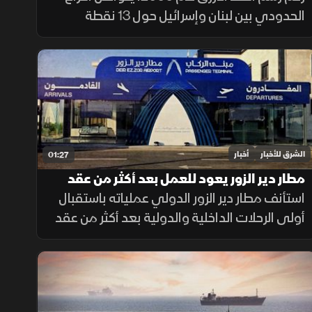
الحدودي بين لبنان وإسرائيل حول 13 نقطة
تحفظ، أبرزها النقطة B1، إضافة إلى قضيتي بلدة
الغجر ومزارع شبعا وتلال كفرشوبا.
الشرق للأخبار
أخبار
01:27
مطار دير الزور يعود للعمل بعد أكثر من عقد
من الإغلاق
استأنف مطار دير الزور الدولي عملياته باستقبال
أولى الرحلات الداخلية والدولية بعد أكثر من عقد
من التوقف، في خطوة تهدف إلى تسهيل حركة
التنقل وتعزيز الربط الجوي بالمنطقة.