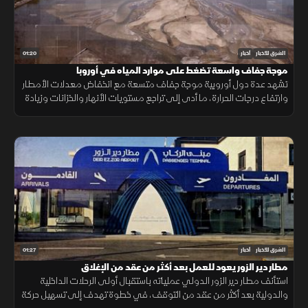
01:20
الشرق للأخبار
أخبار
موجة جفاف واسعة تضغط على موارد المياه في أوروبا
تشهد عدة دول أوروبية موجة جفاف متسعة مع انخفاض معدلات الأمطار
وارتفاع درجات الحرارة، ما أدى إلى تراجع مستويات الأنهار والخزانات وزيادة
الضغوط على الموارد المائية.
01:27
الشرق للأخبار
أخبار
مطار دير الزور يعود للعمل بعد أكثر من عقد من الإغلاق
استأنف مطار دير الزور الدولي عملياته باستقبال أولى الرحلات الداخلية
والدولية بعد أكثر من عقد من التوقف، في خطوة تهدف إلى تسهيل حركة