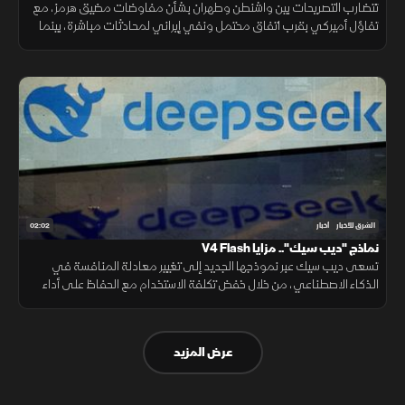
تتضارب التصريحات بين واشنطن وطهران بشأن مفاوضات مضيق هرمز، مع
تفاؤل أميركي بقرب اتفاق محتمل ونفي إيراني لمحادثات مباشرة، بينما
تستمر الوساطات الإقليمية لخفض التوتر.
02:02
الشرق للأخبار
أخبار
نماذج "ديب سيك".. مزايا V4 Flash
تسعى ديب سيك عبر نموذجها الجديد إلى تغيير معادلة المنافسة في
الذكاء الاصطناعي، من خلال خفض تكلفة الاستخدام مع الحفاظ على أداء
مرتفع، في محاولة لجعل التقنية أكثر انتشارا.
عرض المزيد