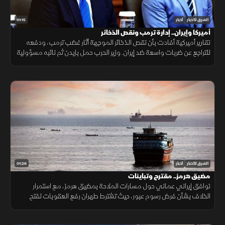
01:15
الشرق للأخبار
أخبار
أميركا وإيران.. إدارة ترمب ونقص الذخائر
تقارير أميركية أفادت بأن نقص الذخائر الموجهة أثار غضب ترمب، ودفعه
للتراجع عن ضربات واسعة ضد إيران. وزير الحرب حمل بايدن ثم نائبه مسؤولية
الأزمة، فيما نفى البيت الأبيض صحة التقارير.
01:26
الشرق للأخبار
أخبار
مضيق هرمز.. مقترح وتباينات
توافق إيراني عماني حول مسارات الملاحة بمضيق هرمز، مع استمرار
الخلاف بشأن فرض رسوم عبور، حيث تشترط طهران رفع العقوبات لفتح
المضيق وسط رفض أميركي ورفض داخلي من الحرس الثوري.