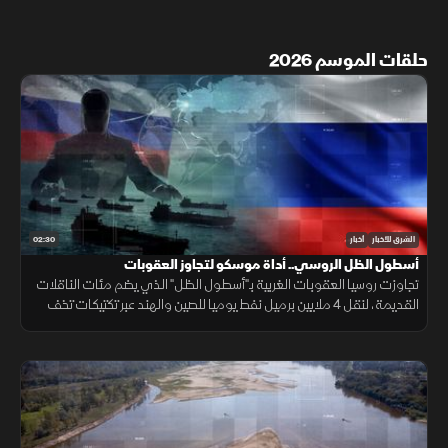
حلقات الموسم 2026
02:30
الشرق للأخبار
أخبار
أسطول الظل الروسي.. أداة موسكو لتجاوز العقوبات
تجاوزت روسيا العقوبات الغربية بـ"أسطول الظل" الذي يضم مئات الناقلات
القديمة، لنقل 4 ملايين برميل نفط يوميا للصين والهند عبر تكتيكات تخف
بحرية، ما أمن لموسكو مليارات الدولارات.