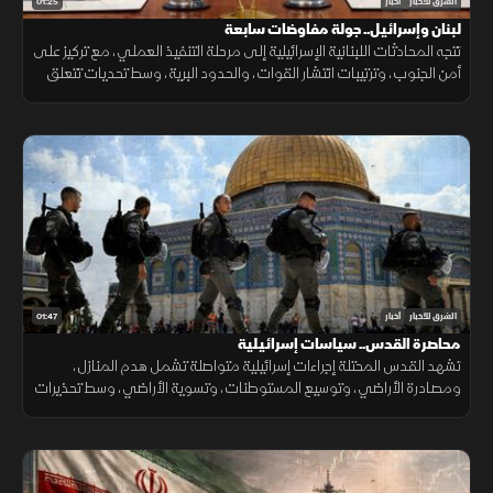
01:25
الشرق للأخبار
أخبار
لبنان وإسرائيل.. جولة مفاوضات سابعة
تتجه المحادثات اللبنانية الإسرائيلية إلى مرحلة التنفيذ العملي، مع تركيز على
أمن الجنوب، وترتيبات انتشار القوات، والحدود البرية، وسط تحديات تتعلق
بالضمانات السياسية وتحويل الاتفاقات إلى واقع مستدام.
01:47
الشرق للأخبار
أخبار
محاصرة القدس.. سياسات إسرائيلية
تشهد القدس المحتلة إجراءات إسرائيلية متواصلة تشمل هدم المنازل،
ومصادرة الأراضي، وتوسيع المستوطنات، وتسوية الأراضي، وسط تحذيرات
من تغيير الواقع الديموغرافي والجغرافي للمدينة.