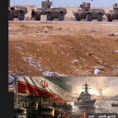
00:11
/
01:14
الشرق للأخبار
أخبار
01:42