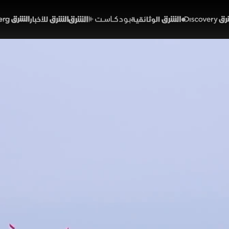
Discover
الشرق الوثائقية
الشرق بودكاست
الشرق للأخبار
الشرق Bloomberg
ق يطلق "فرض السيادة" لتأم
اء
01:14
أخبار
لشرق
ت العراقية انتشارها الأمني في المناطق الصحراوية بين النجف و
بهدف تأمين الطرق الحيوية ومنع أي خروقات محتملة، فيما نفت بغدا
بلاء.
يل
تقارير الشرق