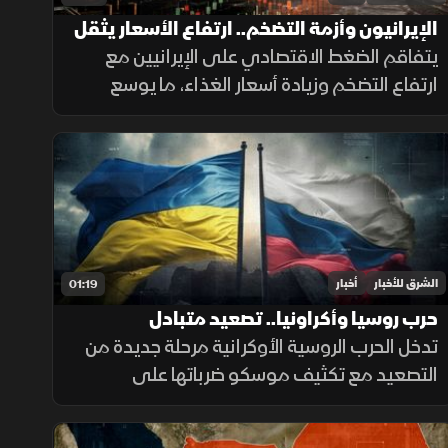
الإيرانيون وأزمة التضخم.. ارتفاع الأسعار يثقل
كاهل الأسر
يتفاقم الضغط الاقتصادي على الإيرانيين مع
ارتفاع التضخم وزيادة أسعار الغذاء، ما يوسع
الفجوة بين الشرائح الاجتماعية ويدفع الأسر إلى
تقليص الإنفاق لمواجهة تراجع القدرة الشرائية.
الشرق للأخبار
أخبار
01:19
حرب روسيا وأكراونيا.. تصعيد متبادل
تدخل الحرب الروسية الأوكرانية مرحلة جديدة من
التصعيد مع تكثيف موسكو ضرباتها على
الموانئ واستخدام الصواريخ الباليستية، بينما
تواجه كييف ضغوطا على دفاعاتها الجوية