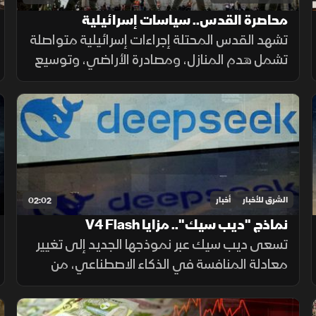
محاصرة القدس.. سياسات إسرائيلية
تشهد القدس المحتلة إجراءات إسرائيلية متواصلة
تشمل هدم المنازل، ومصادرة الأراضي، وتوسيع
المستوطنات، وتسوية الأراضي، وسط تحذيرات
من تغيير الواقع الديموغرافي والجغرافي
للمدينة.
الشرق للأخبار
أخبار
02:02
نماذج "ديب سيك".. مزايا V4 Flash
تسعى ديب سيك عبر نموذجها الجديد إلى تغيير
معادلة المنافسة في الذكاء الاصطناعي، من
خلال خفض تكلفة الاستخدام مع الحفاظ على
أداء مرتفع، في محاولة لجعل التقنية أكثر انتشارا.