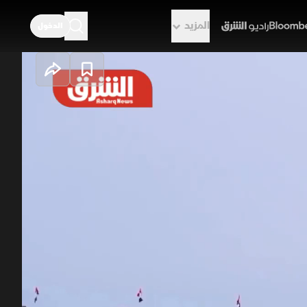
المزيد
الدخول
راديو الشرق
ين صحراء النجف
كربلاء ضمن عملية عسكرية واسعة تحمل اسم
«فرض السيادة»، بإشراف مباشر من القيادة العامة للقوات المسلحة، وتشمل عمليات تمشيط ومراقبة بعمق يصل إلى 70
د مزاعم عن إنشاء قاعدة إسرائيلية سرية