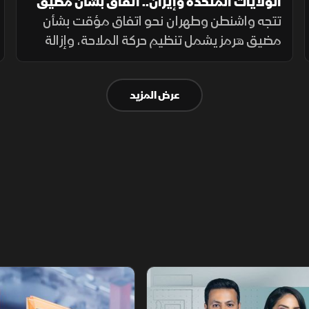
الولايات المتحدة وإيران.. اتفاق بشأن مضيق
هرمز
تتجه واشنطن وطهران نحو اتفاق مؤقت بشأن
مضيق هرمز يشمل تنظيم حركة الملاحة، وإزالة
الألغام، واستئناف المفاوضات النووية، مع
تخفيف العقوبات على صادرات النفط مقابل
عرض المزيد
ترتيبات أمنية.
أخبار الشرق