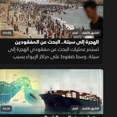
الشرق للأخبار
أخبار
00:52
الهجرة إلى سبتة.. البحث عن المفقودين
تستمر عمليات البحث عن مفقودي الهجرة إلى
سبتة، وسط ضغوط على مراكز الإيواء بسبب
أعداد القاصرين غير المصحوبين بذويهم،
ومطالبات بتوفير الحماية والرعاية للمهاجرين.
الشرق للأخبار
أخبار
01:31