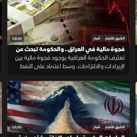
الشرق للأخبار
أخبار
02:10
فجوة مالية في العراق.. والحكومة تبحث عن
حلول لضمان الرواتب
تعترف الحكومة العراقية بوجود فجوة مالية بين
الإيرادات والالتزامات، وسط اعتماد على النفط
لتمويل الإنفاق العام، فيما يحذر خبراء من
تداعيات تأخير الرواتب على الاقتصاد والأسواق.
الشرق للأخبار
أخبار
01:30