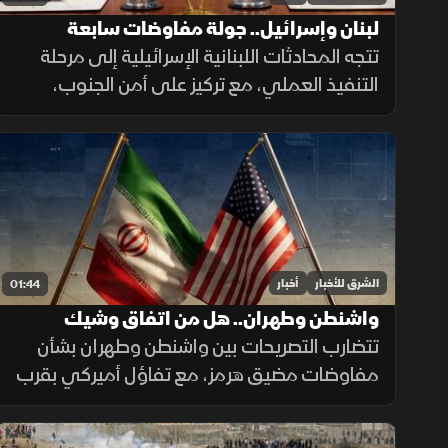
لبنان وإسرائيل.. جولة مفاوضات سابعة
تتجه المحادثات اللبنانية الإسرائيلية إلى مرحلة
التنفيذ العملي، مع تركيز على أمن الجنوب،
وترتيبات انتشار القوات، والحدود البرية، وسط
تحديات تتعلق بالضمانات السياسية وتحويل
الاتفاقات إلى واقع مستدام.
الشرق للأخبار
أخبار
01:44
واشنطن وطهران.. هل من اتفاق وشيك
تتضارب التصريحات بين واشنطن وطهران بشأن
مفاوضات مضيق هرمز، مع تفاؤل أميركي بقرب
اتفاق محتمل ونفي إيراني لمحادثات مباشرة،
بينما تستمر الوساطات الإقليمية لخفض التوتر.