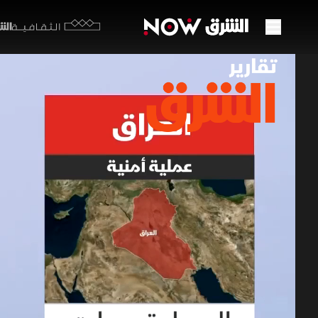
الشرق y
الثقافية
العرا
وكربل
17 مايو 2026
تقارير ا
تواصل القوا
كيلومتراً، 
في صحراء كر
العراق
إسرائ