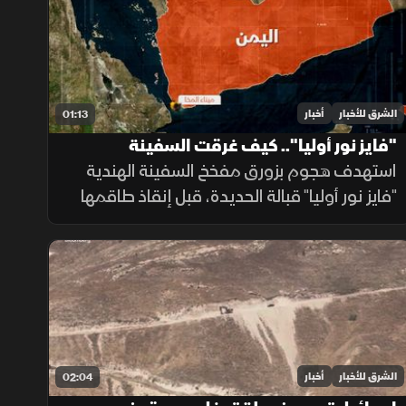
ومخزونها العسكري.
الشرق للأخبار
أخبار
01:13
"فايز نور أوليا".. كيف غرقت السفينة
الهندية؟
استهدف هجوم بزورق مفخخ السفينة الهندية
"فايز نور أوليا" قبالة الحديدة، قبل إنقاذ طاقمها
ونقلهم إلى ميناء المخا، في تصعيد جديد يزيد
المخاوف على أمن الملاحة وسلاسل الإمداد.
الشرق للأخبار
أخبار
02:04