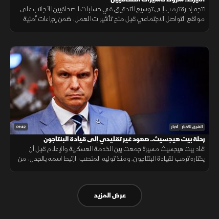
تتجه إدارة ترمب إلى توسيع التدقيق في حسابات الصحافيين الأجانب على
مواقع التواصل الاجتماعي قبل منح تأشيرات العمل، ضمن إجراءات أمنية
جديدة، فيما لم تحدد الخارجية الأميركية موعد بدء تطبيقها.
01:42
الشرق للأخبار
أخبار
رحلة بيت هيجسيث.. صعود غير تقليدي إلى قيادة البنتاجون
قاد بيت هيجسيث مسيرة جمعت بين الخدمة العسكرية والإعلام قبل أن
يختاره ترمب لقيادة البنتاجون. ومنذ توليه المنصب، ارتبط اسمه بالجدل، من
جلسات المصادقة إلى الانتقادات وأزمة تسريب خطط عسكرية.
عرض المزيد