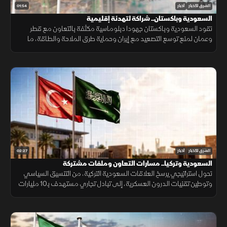
01:54
الشرق للأخبار
أخبار
السعودية وباكستان.. شراكة لتهدئة إقليمية
تقود السعودية وباكستان جهودا دبلوماسية مكثفة بالتعاون مع قطر
وعمان لمنع توسع التصعيد مع إيران وحماية طرق الملاحة والطاقة، ما
أسهم في تراجع ترمب عن ضربة عسكرية واسعة تفضيلاً للحوار.
02:27
الشرق للأخبار
أخبار
السعودية وتركيا.. مسارات التعاون وملفات مشتركة
تحول استراتيجي يرسخ العلاقات السعودية التركية، من التنسيق السياسي
وتوطين تقنيات الدرون العسكرية، إلى تبادل تجاري مستهدف بـ10 مليارات
دولار ومشاريع بـ28 مليارا لبناء تحالف اقتصادي واعد.