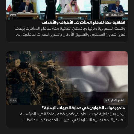
01:46
الشرق للأخبار
أخبار
اتفاقية مكة للدفاع المشترك.. الأطراف والأهداف
وقعت السعودية وتركيا وباكستان اتفاقية مكة للدفاع المشترك بهدف
تعزيز التعاون العسكري والتنسيق الأمني وتطوير القدرات الدفاعية، بما
يدعم الاستقرار الإقليمي ويرفع مستوى الجاهزية المشتركة.
01:32
الشرق للأخبار
أخبار
ما دور قوات الطوارئ في حماية الجبهات اليمنية؟
اليمن يعزز جاهزية قوات الطوارئ ضمن خطة لإعادة تنظيم المؤسسة
العسكرية، مع توسيع انتشارها في الجبهات الحدودية والمحافظات
الشرقية لتنفيذ مهام التدخل السريع وحماية المنشآت وخطوط الإمداد.