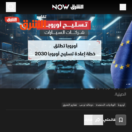
الموسم 2026
تسليح أوروبا.. شركات السيارات
16 مايو 2026
01:51
أخبار
تقارير الشرق
سرّعت خطة «إعادة تسليح أوروبا.. الجاهزية 2030» توجه شركات السيارات
الأوروبية نحو التصنيع العسكري، مع هدف دفاعي يتجاوز 800 مليار يورو.
00:11
/
01:51
وتتحرك «رينو» مع «تورغيس غايار» في المسيّرات، بينما تدرس «فولكس فاجن»
و«مرسيدس بنز» خيارات دفاعية تحت ضغط التعريفات الأميركية والمنافسة
الصينية.
أوروبا
الولايات المتحدة
دونالد ترمب
تقارير الشرق
قائمتي
شارك