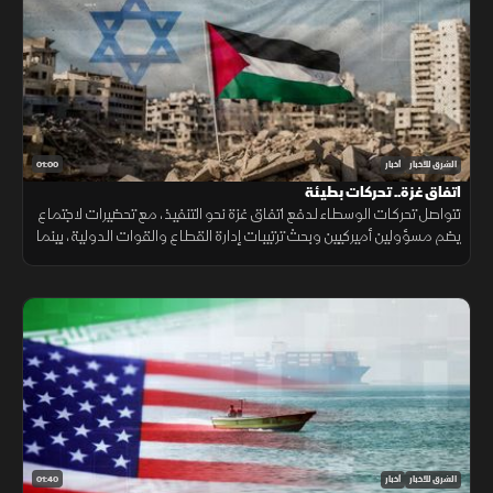
01:00
الشرق للأخبار
أخبار
اتفاق غزة.. تحركات بطيئة
تتواصل تحركات الوسطاء لدفع اتفاق غزة نحو التنفيذ، مع تحضيرات لاجتماع
يضم مسؤولين أميركيين وبحث ترتيبات إدارة القطاع والقوات الدولية، بينما
تبقى ملفات سلاح الفصائل والانسحاب الإسرائيلي عالقة. حاليا فقط
01:40
الشرق للأخبار
أخبار