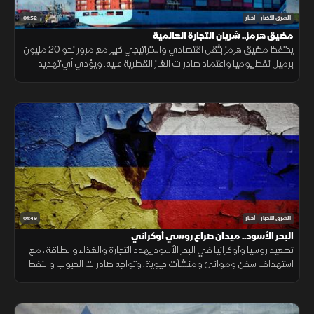
01:52
الشرق للأخبار
أخبار
مضيق هرمز.. شريان التجارة العالمية
يحتفظ مضيق هرمز بثقل اقتصادي واستراتيجي كبير مع مرور نحو 20 مليون
برميل نفط يوميا واعتماد صادرات الغاز القطرية عليه. ويؤدي أي تهديد
للملاحة إلى اضطراب أسعار النفط والتأمين والنقل.
01:49
الشرق للأخبار
أخبار
البحر الأسود.. ميدان صراع روسي أوكراني
تصعيد روسيا وأوكرانيا في البحر الأسود يهدد التجارة والغذاء والطاقة، مع
استهداف سفن وموانئ ومنشآت حيوية. وتواجه صادرات الحبوب والنفط
ضغوطًا، فيما ترتفع كلفة الشحن والتأمين.