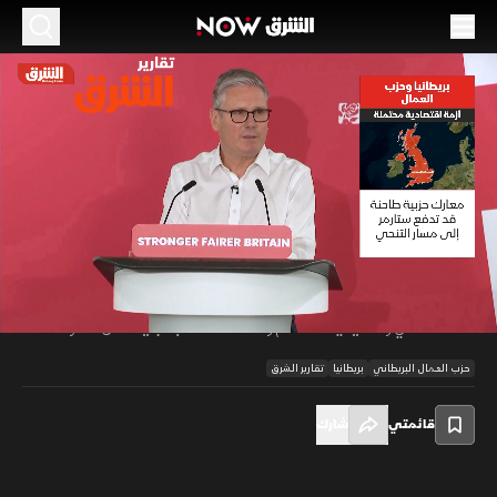
الموسم 2026
بريطانيا وحزب العمال.. أزمة اقتصادية محتملة
16 مايو 2026
01:13
أخبار
تقارير الشرق
أربكت خسائر حزب العمال المحلية وبطء الإصلاحات موقع كير ستارمر، مع تبلور
تحركات داخلية ضد قيادته. وتزامن الضغط السياسي مع تراجع الجنيه وصعود
00:11
/
01:14
عوائد السندات البريطانية إلى مستويات مرتفعة، ما يعكس قلق الأسواق من
الاقتصاد، في وقت يضيف التضخم وكلفة الطاقة عبئًا جديدًا على الحكومة.
حزب العمال البريطاني
بريطانيا
تقارير الشرق
قائمتي
شارك