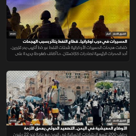
01:31
الشرق للأخبار
أخبار
المسيرات في حرب أوكرانيا.. قطاع النفط يتأثر بسبب الهجمات
خفضت هجمات المسيرات الأوكرانية شحنات النفط عبر خط أنابيب بحر قزوين،
أحد الممرات الرئيسية لصادرات كازاخستان، ما أضاف ضغوطا جديدة على
أسواق الطاقة والنقل البحري.
01:38
الشرق للأخبار
أخبار
الأوضاع المعيشية في اليمن.. التصعيد الحوثي يعمق الأزمة
وصف 200: تتسع الاحتياجات الإنسانية في اليمن مع حاجة نحو 22 مليون