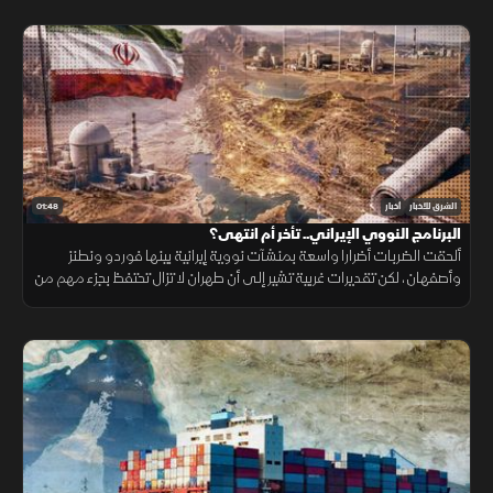
01:48
الشرق للأخبار
أخبار
البرنامج النووي الإيراني.. تأخر أم انتهى؟
ألحقت الضربات أضرارا واسعة بمنشآت نووية إيرانية بينها فوردو ونطنز
وأصفهان، لكن تقديرات غربية تشير إلى أن طهران لا تزال تحتفظ بجزء مهم من
قدراتها ومخزون اليورانيوم المخصب.