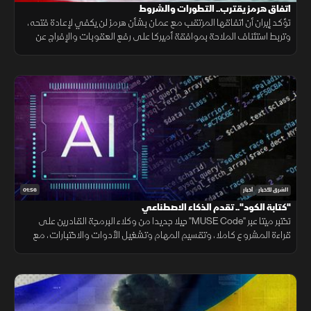
اتفاق هرمز يقترب.. التطورات والشروط
تؤكد إيران أن اتفاقها المرتقب مع عمان بشأن هرمز لن يكفي لإعادة فتحه،
وتربط استئناف الملاحة بموافقة أميركا على رفع العقوبات والإفراج عن
الأصول الإيرانية ووقف التهديدات.
01:56
الشرق للأخبار
أخبار
"كتابة الكود".. تقدم الذكاء الاصطناعي
تختبر ميتا عبر "MUSE Code" جيلا جديدا من وكلاء البرمجة القادرين على
قراءة المشروع كاملا، وتقسيم المهام وتشغيل الأدوات والاختبارات، مع
تنفيذ عدة عمليات بالتوازي.