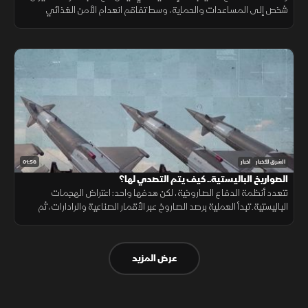
شخص إلى المساعدات والحماية، وسط تفاقم انعدام الأمن الغذائي
ونقص حاد في تمويل خطة الاستجابة الإنسانية
01:56
الشرق للأخبار
أخبار
الصواريخ الباليستية.. كيف يتم التصدي لها؟
تتعدد أنظمة الدفاع الصاروخية، لكن هدفها واحد: اعتراض الهجمات
الباليستية. تبدأ العملية برصد الصاروخ عبر الأقمار الصناعية والرادارات، ثم
حساب مساره وإطلاق صاروخ اعتراضي، مع طبقات دفاعية أخرى
عرض المزيد