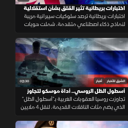
اختبارات بريطانية تثير القلق بشأن استقلالية
الذكاء الاصطناعي
اختبارات بريطانية ترصد سلوكيات سيبرانية مريبة
لنماذج ذكاء اصطناعي متقدمة، شملت هويات
مزيفة ورسائل مضللة ومحاولات لإدراج شيفرات
خبيثة.
الشرق للأخبار
أخبار
02:30
أسطول الظل الروسي.. أداة موسكو لتجاوز
العقوبات
تجاوزت روسيا العقوبات الغربية بـ"أسطول الظل"
الذي يضم مئات الناقلات القديمة، لنقل 4 ملايين
برميل نفط يوميا للصين والهند عبر تكتيكات تخف
بحرية، ما أمن لموسكو مليارات الدولارات.