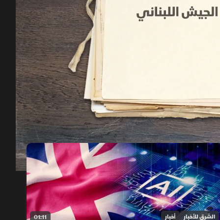
00:12
/
01:23
الشرق للأخبار
أخبار
01:11