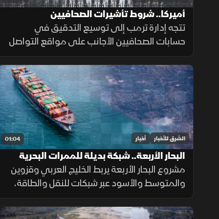
أميركا.. شروط تأشيرات الصحافيين
تتجه إدارة ترمب إلى توسيع التدقيق في
حسابات الصحافيين الأجانب على مواقع التواصل
الاجتماعي قبل منح تأشيرات العمل، ضمن
إجراءات أمنية جديدة، فيما لم تحدد الخارجية
الأميركية موعد بدء تطبيقها.
الشرق للأخبار
أخبار
01:04
البحار الأربعة.. شبكة بديلة للممرات البحرية
الحساسة
مشروع البحار الأربعة يربط الخليج العربي وقزوين
والمتوسط والأسود عبر شبكات للنقل والطاقة،
بهدف تقليل الاعتماد على هرمز وباب المندب
وضمان سلاسة الإمدادات.