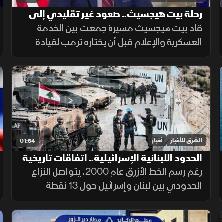
رحلة بيت هيجسيث.. صعود غير تقليدي إلى
قيادة البنتاجون
قاد بيت هيجسيث مسيرة جمعت بين الخدمة
العسكرية والإعلام قبل أن يختاره ترمب لقيادة
البنتاجون. ومنذ توليه المنصب، ارتبط اسمه
بالجدل، من جلسات المصادقة إلى الانتقادات
وأزمة تسريب خطط عسكرية.
الشرق للأخبار
أخبار
01:54
الحدود اللبنانية الإسرائيلية.. اتفاقات تاريخية
وخلافات مستمرة
رغم رسم الخط الأزرق عام 2000، يتواصل النزاع
الحدودي بين لبنان وإسرائيل حول 13 نقطة
تحفظ، أبرزها النقطة B1، إضافة إلى قضيتي بلدة
الغجر ومزارع شبعا وتلال كفرشوبا.