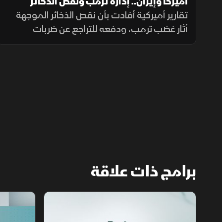
أميركا وإيران.. إدارة ترمب ونقص الذخائر
تقارير أميركية أفادت بأن نقص الذخائر الموجهة
أثار غضب ترمب، ودفعه للتراجع عن ضربات
واسعة ضد إيران. وزير الحرب حمل بايدن ثم نائبه
مسؤولية الأزمة، فيما نفى البيت الأبيض صحة
التقارير.
برامج ذات علاقة
مع الشرق الأوسط
الخبر الآخر