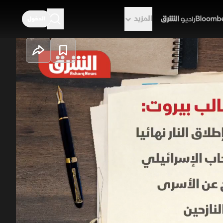
المزيد
الدخول
راديو الشرق
جح أميركا في
 أميركا حيث تطالب بيروت بوقف إطلاق
الدولة بينما تصر تل أبيب على نزع
وحدات خاصة بعيدة عن التأثيرات