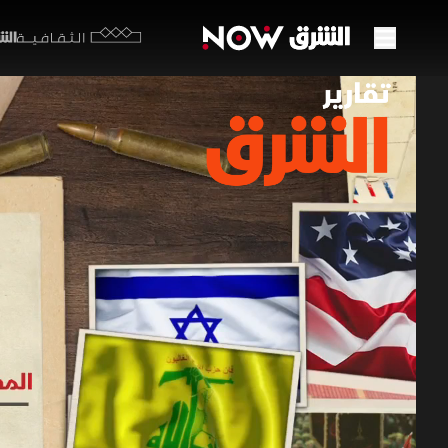
الشرق y
الثقافية
مفاوض
فرض ا
14 مايو 2026
تقارير ا
تنطلق جولة
النار والا
سلاح المل
الحزبية لض
برامج الشرق الإ