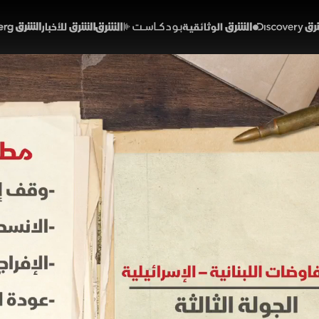
Discover
الشرق الوثائقية
الشرق بودكاست
الشرق للأخبار
الشرق Bloomberg
ات لبنان وإسرائيل.. هل تن
لتهدئة؟
01:22
أخبار
لشرق
 جديدة من المفاوضات المباشرة بين لبنان وإسرائيل برعاية
نسحاب الكامل والافراج عن الأسرى وعودة النازحين وبسط سلطة 
يشيات كأولوية قصوى وتضغط واشنطن لتعزيز قدرات الجيش ب
مان استقرار الجنوب.
خبارية (ملحق)
تقارير الشرق
لبنان
ترسيم الحدود اللبنانية الإسرائيلية