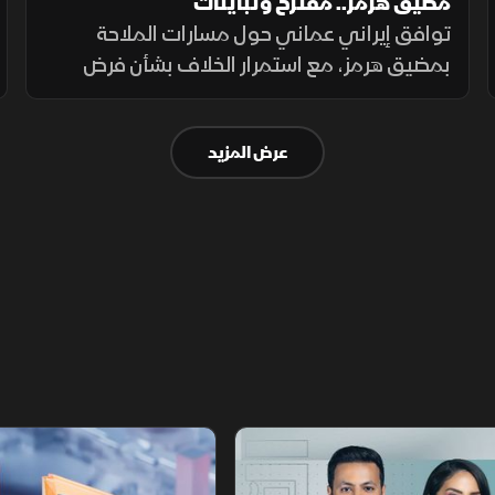
مضيق هرمز.. مقترح وتباينات
توافق إيراني عماني حول مسارات الملاحة
بمضيق هرمز، مع استمرار الخلاف بشأن فرض
رسوم عبور، حيث تشترط طهران رفع العقوبات
لفتح المضيق وسط رفض أميركي ورفض داخلي
عرض المزيد
من الحرس الثوري.
أخبار الشرق