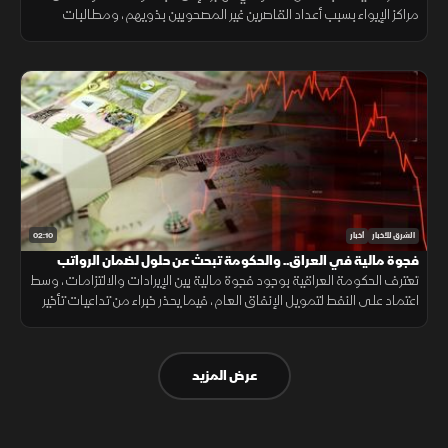
مراكز الإيواء بسبب أعداد القاصرين غير المصحوبين بذويهم، ومطالبات
بتوفير الحماية والرعاية للمهاجرين.
02:10
الشرق للأخبار
أخبار
فجوة مالية في العراق.. والحكومة تبحث عن حلول لضمان الرواتب
تعترف الحكومة العراقية بوجود فجوة مالية بين الإيرادات والالتزامات، وسط
اعتماد على النفط لتمويل الإنفاق العام، فيما يحذر خبراء من تداعيات تأخير
الرواتب على الاقتصاد والأسواق.
عرض المزيد