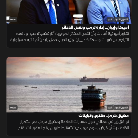
01:15
الشرق للأخبار
أخبار
أميركا وإيران.. إدارة ترمب ونقص الذخائر
تقارير أميركية أفادت بأن نقص الذخائر الموجهة أثار غضب ترمب، ودفعه
للتراجع عن ضربات واسعة ضد إيران. وزير الحرب حمل بايدن ثم نائبه مسؤولية
الأزمة، فيما نفى البيت الأبيض صحة التقارير.
01:26
الشرق للأخبار
أخبار
مضيق هرمز.. مقترح وتباينات
توافق إيراني عماني حول مسارات الملاحة بمضيق هرمز، مع استمرار
الخلاف بشأن فرض رسوم عبور، حيث تشترط طهران رفع العقوبات لفتح
المضيق وسط رفض أميركي ورفض داخلي من الحرس الثوري.