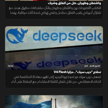
واشنطن وطهران.. هل من اتفاق وشيك
تتضارب التصريحات بين واشنطن وطهران بشأن مفاوضات مضيق هرمز، مع
تفاؤل أميركي بقرب اتفاق محتمل ونفي إيراني لمحادثات مباشرة، بينما
تستمر الوساطات الإقليمية لخفض التوتر.
02:02
الشرق للأخبار
أخبار
نماذج "ديب سيك".. مزايا V4 Flash
تسعى ديب سيك عبر نموذجها الجديد إلى تغيير معادلة المنافسة في
الذكاء الاصطناعي، من خلال خفض تكلفة الاستخدام مع الحفاظ على أداء
مرتفع، في محاولة لجعل التقنية أكثر انتشارا.