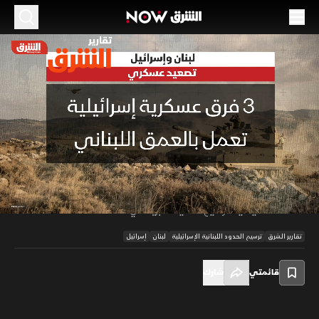
الموسم 2026
لبنان وإسرائيل.. تصعيد عسكري
12 مايو 2026
02:00
أخبار
تقارير الشرق
الجنوب اللبناني يعيش حالة اشتباك مستمرة رغم وقف إطلاق النار. وبين أن
إسرائيل تفرض خطا أصفرا داخل الأراضي اللبنانية، مما حول القرى لمناطق
00:11
/
02:00
معزولة، كما أن حزب الله كثف هجماته بالمسيرات والصواريخ التي تسبق
استعدادات ميدانية لتوسيع العمليات البرية في المنطقة.
تقارير الشرق
ترسيم الحدود اللبنانية الإسرائيلية
لبنان
إسرائيل
قائمتي
شارك