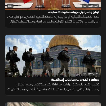
01:25
الشرق للأخبار
أخبار
لبنان وإسرائيل.. جولة مفاوضات سابعة
تتجه المحادثات اللبنانية الإسرائيلية إلى مرحلة التنفيذ العملي، مع تركيز على
أمن الجنوب، وترتيبات انتشار القوات، والحدود البرية، وسط تحديات تتعلق
بالضمانات السياسية وتحويل الاتفاقات إلى واقع مستدام.
01:47
الشرق للأخبار
أخبار
محاصرة القدس.. سياسات إسرائيلية
تشهد القدس المحتلة إجراءات إسرائيلية متواصلة تشمل هدم المنازل،
ومصادرة الأراضي، وتوسيع المستوطنات، وتسوية الأراضي، وسط تحذيرات
من تغيير الواقع الديموغرافي والجغرافي للمدينة.