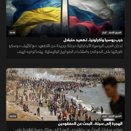
01:19
الشرق للأخبار
أخبار
حرب روسيا وأكراونيا.. تصعيد متبادل
تدخل الحرب الروسية الأوكرانية مرحلة جديدة من التصعيد مع تكثيف موسكو
ضرباتها على الموانئ واستخدام الصواريخ الباليستية، بينما تواجه كييف
ضغوطا على دفاعاتها الجوية ومخزونها العسكري.
00:52
الشرق للأخبار
أخبار
الهجرة إلى سبتة.. البحث عن المفقودين
تستمر عمليات البحث عن مفقودي الهجرة إلى سبتة، وسط ضغوط على