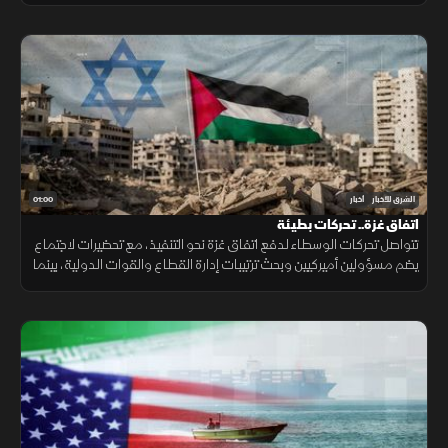
01:00
الشرق للأخبار
أخبار
اتفاق غزة.. تحركات بطيئة
تتواصل تحركات الوسطاء لدفع اتفاق غزة نحو التنفيذ، مع تحضيرات لاجتماع
يضم مسؤولين أميركيين وبحث ترتيبات إدارة القطاع والقوات الدولية، بينما
تبقى ملفات سلاح الفصائل والانسحاب الإسرائيلي عالقة. حاليا فقط