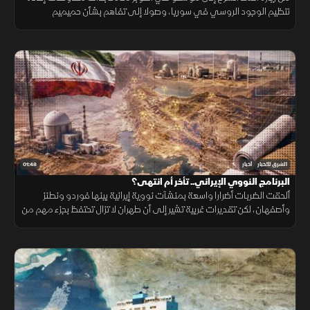
تنظيم الوجود الروسي في سوريا، وصولا إلى تفاهم بشأن حميميم
وطرطوس، يتضمن إدارة دمشق المنشآت المدنية
01:48
الشرق للأخبار
أخبار
البرنامج النووي الإيراني.. تأخر أم انتهى؟
ألحقت الضربات أضرارا واسعة بمنشآت نووية إيرانية بينها فوردو ونطنز
وأصفهان، لكن تقديرات غربية تشير إلى أن طهران لا تزال تحتفظ بجزء مهم من
قدراتها ومخزون اليورانيوم المخصب.