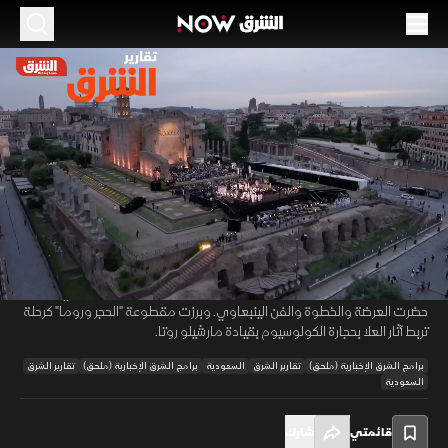
الموسم 2026
روائع الأوركسترا السعودية في روما.. القوى
الناعمة تغزو إيطاليا
10 مايو 2026
03:06
أخبار
تقارير الشرق
احتضنت ساحة فينوس قرب الكولوسيوم حوارًا فنيًا بين السعودية وإيطاليا،
00:12
/
03:06
قدّمه الأوركسترا والكورال الوطني السعودي بمزيج من الموسيقى السعودية
والإيطالية والعالمية. وامتزجت الأوتار السعودية بصوت أندريا بوتشيلي، فيما
حضرت العرضة والخطوة والفن الينبعاوي. وبرزت مقطوعة "الحجر وروما" كرحلة
تربط آثار العلا بحجارة الكولوسيوم بقيادة مارشيلو روتا.
برامج الشرق الإخبارية (ملحق)
تقارير الشرق
السعودية
برامج الشرق الإخبارية (ملحق)
تقارير الشرق
السعودية
قائمتي
شارك