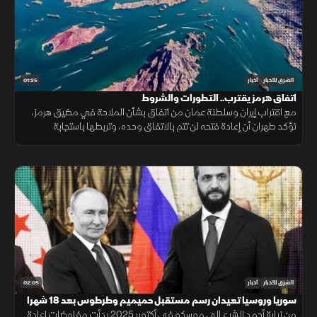
01:35
الشرق للأخبار
أخبار
اتفاق هرمز يقترب.. التطورات والشروط
مع اقتراب إيران وسلطنة عمان من اتفاق بشأن الملاحة في مضيق هرمز،
تؤكد طهران أن إعادة فتحه لن تتم بالاتفاق وحده، وتربطها باستجابة
واشنطن لجملة من الشروط السياسية والأمنية.
02:05
الشرق للأخبار
أخبار
سوريا وروسيا تعيدان رسم مستقبل حميميم وطرطوس بعد 18 شهرا
من زيارة أحمد الشرع إلى موسكو في أكتوبر 2025 بدأت مفاوضات إعادة