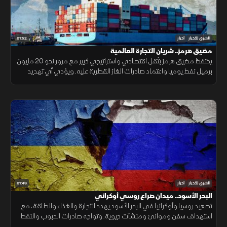
01:52
الشرق للأخبار
أخبار
مضيق هرمز.. شريان التجارة العالمية
يحتفظ مضيق هرمز بثقل اقتصادي واستراتيجي كبير مع مرور نحو 20 مليون
برميل نفط يوميا واعتماد صادرات الغاز القطرية عليه. ويؤدي أي تهديد
للملاحة إلى اضطراب أسعار النفط والتأمين والنقل.
01:49
الشرق للأخبار
أخبار
البحر الأسود.. ميدان صراع روسي أوكراني
تصعيد روسيا وأوكرانيا في البحر الأسود يهدد التجارة والغذاء والطاقة، مع
استهداف سفن وموانئ ومنشآت حيوية. وتواجه صادرات الحبوب والنفط
ضغوطًا، فيما ترتفع كلفة الشحن والتأمين.