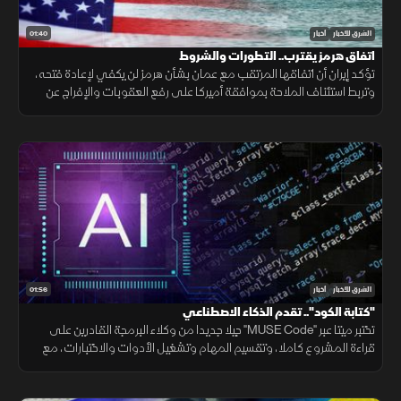
01:40
الشرق للأخبار
أخبار
اتفاق هرمز يقترب.. التطورات والشروط
تؤكد إيران أن اتفاقها المرتقب مع عمان بشأن هرمز لن يكفي لإعادة فتحه،
وتربط استئناف الملاحة بموافقة أميركا على رفع العقوبات والإفراج عن
الأصول الإيرانية ووقف التهديدات.
01:56
الشرق للأخبار
أخبار
"كتابة الكود".. تقدم الذكاء الاصطناعي
تختبر ميتا عبر "MUSE Code" جيلا جديدا من وكلاء البرمجة القادرين على
قراءة المشروع كاملا، وتقسيم المهام وتشغيل الأدوات والاختبارات، مع
تنفيذ عدة عمليات بالتوازي.