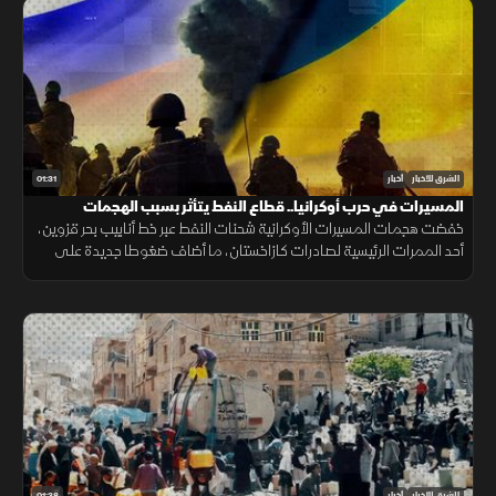
01:31
الشرق للأخبار
أخبار
المسيرات في حرب أوكرانيا.. قطاع النفط يتأثر بسبب الهجمات
خفضت هجمات المسيرات الأوكرانية شحنات النفط عبر خط أنابيب بحر قزوين،
أحد الممرات الرئيسية لصادرات كازاخستان، ما أضاف ضغوطا جديدة على
أسواق الطاقة والنقل البحري.
01:38
الشرق للأخبار
أخبار