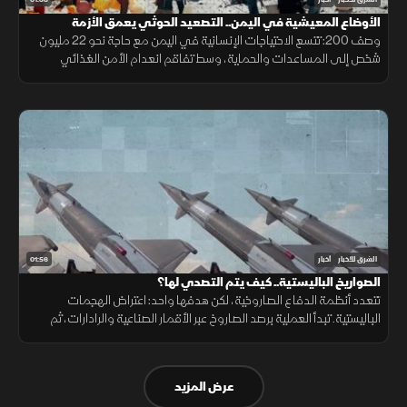
الأوضاع المعيشية في اليمن.. التصعيد الحوثي يعمق الأزمة
وصف 200: تتسع الاحتياجات الإنسانية في اليمن مع حاجة نحو 22 مليون
شخص إلى المساعدات والحماية، وسط تفاقم انعدام الأمن الغذائي
ونقص حاد في تمويل خطة الاستجابة الإنسانية
01:56
الشرق للأخبار
أخبار
الصواريخ الباليستية.. كيف يتم التصدي لها؟
تتعدد أنظمة الدفاع الصاروخية، لكن هدفها واحد: اعتراض الهجمات
الباليستية. تبدأ العملية برصد الصاروخ عبر الأقمار الصناعية والرادارات، ثم
حساب مساره وإطلاق صاروخ اعتراضي، مع طبقات دفاعية أخرى
عرض المزيد