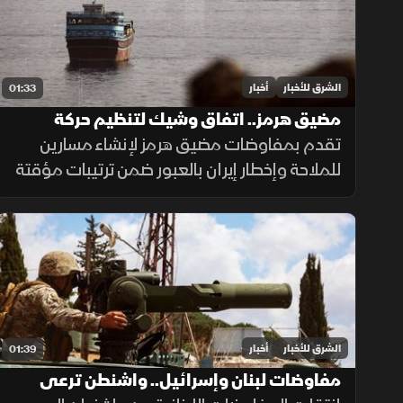
الشرق للأخبار
أخبار
01:33
مضيق هرمز.. اتفاق وشيك لتنظيم حركة
الملاحة
تقدم بمفاوضات مضيق هرمز لإنشاء مسارين
للملاحة وإخطار إيران بالعبور ضمن ترتيبات مؤقتة
لـ60 يوماً لعودة النفط، وسط حذر إيراني واشتراط
أميركي بحرية الملاحة دون قيود.
الشرق للأخبار
أخبار
01:39
مفاوضات لبنان وإسرائيل.. واشنطن ترعى