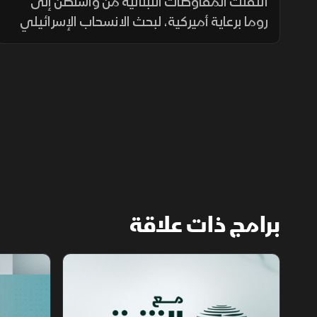
المسار وروما تختبر الحل
انتقلت المفاوضات اللبنانية من واشنطن إلى
روما برعاية أميركية، لبحث الانسحاب الإسرائيلي
وانتشار الجيش والترتيبات الأمنية وسلاح حزب
الله. وانتهت الجولة السابعة دون اتفاق على
مناطق جديدة أو وقف العمليات.
برامج ذات علاقة
مع الشرق الأوسط
الخبر الآخر