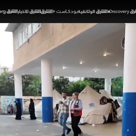
Discover
الشرق الوثائقية
الشرق بودكاست
الشرق للأخبار
الشرق Bloomberg
.. شح المساعدات يعيق الاست
حين
02:21
أخبار
لشرق
ن ضغوطا إنسانية متزايدة مع استمرار النزوح من الجنوب وت
 وتكافح مراكز الإيواء لاستيعاب الأعداد المتزايدة من الن
تفاع الاحتياجات المعيشية والصحية في ظل استمرار الحرب.
لبنان
إسرائيل