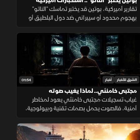
بوتين يختبر "الناتو".. استخبارات أميركية
تقارير أميركية، بوتين قد يختبر تماسك "الناتو"
بهجوم محدود أو سيبراني ضد دول البلطيق أو
بولندا للتشكيك بالمادة الـ5، في حال فشله
بتأمين مخرج يحفظ ماء الوجه بأوكرانيا خلال
السنوات القادمة.
الشرق للأخبار
أخبار
01:54
مجتبى خامنئي.. لماذا يغيب صوته
غياب تسجيلات مجتبى خامنئي يعود لمخاطر
أمنية، فالصوت يحمل بصمات تقنية وبيولوجية،
ويكشف للتحليل الاستخباراتي مكان التسجيل،
توقيته، نوع الجهاز المستخدم، والبيئة المحيطة
به بدقة عالية.