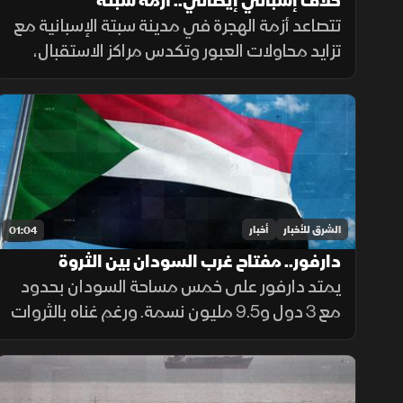
خلاف إسباني إيطالي.. أزمة سبتة
تتصاعد أزمة الهجرة في مدينة سبتة الإسبانية مع
تزايد محاولات العبور وتكدس مراكز الاستقبال،
فيما تواصل السلطات ملاحقة شبكات التهريب
وسط تداعيات إنسانية وأمنية تمتد إلى الساحة
الأوروبية.
الشرق للأخبار
أخبار
01:04
دارفور.. مفتاح غرب السودان بين الثروة
والمأساة
يمتد دارفور على خمس مساحة السودان بحدود
مع 3 دول و9.5 مليون نسمة. ورغم غناه بالثروات
الحيوانية والمعدنية وجبل مرة، يعاني كارثة
إنسانية وجرائم حرب منذ 2003، أحيلت للجنائية
الدولية عام 2005.