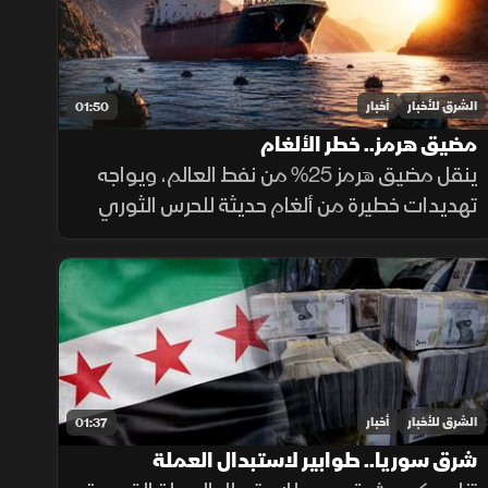
الشرق للأخبار
أخبار
01:50
مضيق هرمز.. خطر الألغام
ينقل مضيق هرمز 25% من نفط العالم، ويواجه
تهديدات خطيرة من ألغام حديثة للحرس الثوري
تعمل بالبصمات الصوتية والمغناطيسية.
ولصعوبة تطهير الأعماق، تعتمد البحريات
العالمية على مسيرات ذاتية لحماية طواقمها.
الشرق للأخبار
أخبار
01:37
شرق سوريا.. طوابير لاستبدال العملة