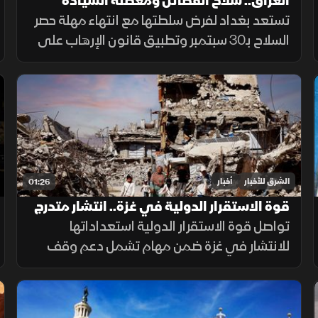
العراق.. سلاح الفصائل ومعضلة السيادة
تستعد بغداد لفرض سلطتها مع انتهاء مهلة حصر
السلاح بـ30 سبتمبر وتطبيق قانون الإرهاب على
المخالفين، وسط تجاوب فصائل وتسليم مقرها،
مقابل رفض أخرى كـ"كتائب حزب الله" لربطها
الملف بالصراع الإقليمي.
الشرق للأخبار
أخبار
01:26
قوة الاستقرار الدولية في غزة.. انتشار متدرج
وتحديات معقدة
تواصل قوة الاستقرار الدولية استعداداتها
للانتشار في غزة ضمن مهام تشمل دعم وقف
إطلاق النار وتأمين المساعدات وتدريب الشرطة
المدنية، وسط تحديات سياسية وأمنية معقدة.