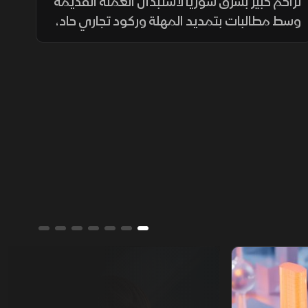
القديمة وأزمة في الأسواق
تزاحم كبير بشرق سوريا لاستبدال العملة القديمة
وسط مطالبات بتمديد المهلة وركود تجاري حاد،
ومصرف سوريا المركزي يعلن تمديد مهلة
السحب في دير الزور والرقة والحسكة حتى 20
أغسطس الجاري.
ألوان الشرق