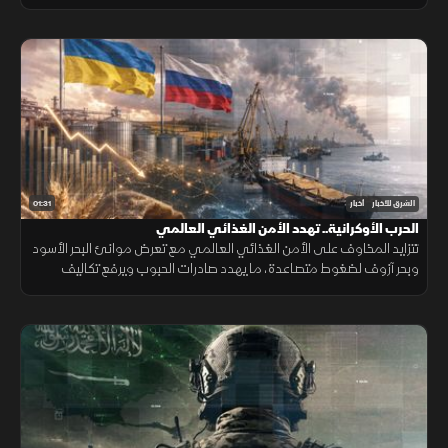
القدرات الجوية والبحرية ومنظومات الردع.
01:31
الشرق للأخبار
أخبار
الحرب الأوكرانية.. تهدد الأمن الغذائي العالمي
تتزايد المخاوف على الأمن الغذائي العالمي مع تعرض موانئ البحر الأسود
وبحر آزوف لضغوط متصاعدة، ما يهدد صادرات الحبوب ويرفع تكاليف
الشحن والتأمين وأسعار الغذاء.