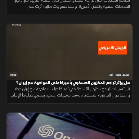
تتفاقم التحديات التي تواجه القطاع الصحي في الضفة الغربية مع تراجع
الخدمات الصحية ونقص الأدوية، وسط صعوبات مالية أثرت على
المستشفيات والمراكز الطبية وقدرتها على تلبية احتياجات المرضى.
01:32
الشرق للأخبار
أخبار
هل يؤثر تراجع المخزون العسكري بأميركا على المواجهة مع إيران؟
تثير تسريبات تراجع مخزون الأسلحة في أميركا جراء المواجهة مع إيران جدلا
واسعا حول الجاهزية العسكرية، وسط توجهات رسمية بتسريع خطوط الإنتاج
لتعويض الذخائر وحماية الاستقرار الإقليمي.