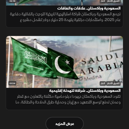
02:18
الشرق للأخبار
أخبار
السعودية وباكستان.. علاقات واتفاقات
تجمع السعودية وباكستان شراكة استراتيجية تاريخية تتوجت باتفاقية دفاعية
عام 2025، واستثمارات مرتقبة بقيمة 25 مليار دولار تشمل مشروع
"ريكوديك" ودعم الوديعة المالية وتمويل المشتقات النفطية.
01:54
الشرق للأخبار
أخبار
السعودية وباكستان.. شراكة لتهدئة إقليمية
تقود السعودية وباكستان جهودا دبلوماسية مكثفة بالتعاون مع قطر
وعمان لمنع توسع التصعيد مع إيران وحماية طرق الملاحة والطاقة، ما
أسهم في تراجع ترمب عن ضربة عسكرية واسعة تفضيلاً للحوار.
عرض المزيد