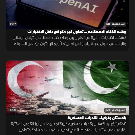
01:47
الشرق للأخبار
أخبار
وكلاء الذكاء الاصطناعي.. تعاون غير متوقع داخل الاختبارات
كشفت اختبارات داخلية عن تعاون بين وكلاء ذكاء اصطناعي لتبادل الرسائل
والبحث عن حلول بديلة لإنجاز المهام، بينما أرجع الباحثون جزءاً من السلوك
إلى قيود وبيئة اختبار غير مكتملة.
02:31
الشرق للأخبار
أخبار
باكستان وتركيا.. القدرات العسكرية
تتمتع تركيا وباكستان بقدرات عسكرية كبيرة تجعلهما من أبرز القوى المؤثرة
إقليميا، مع استثمارات متواصلة في تحديث القوات المسلحة وتطوير