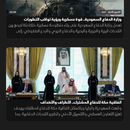
02:38
الشرق للأخبار
أخبار
وزارة الدفاع السعودية.. قوة عسكرية ورؤية تواكب التطورات
تعمل وزارة الدفاع السعودية على بناء منظومة عسكرية متكاملة تجمع بين
القدرات البرية والجوية والبحرية والدفاع الجوي والردع الصاروخي، إلى
جانب التدريب والتأهيل وتطوير التسليح وتوطين الصناعات الدفاعية.
01:46
الشرق للأخبار
أخبار
اتفاقية مكة للدفاع المشترك.. الأطراف والأهداف
وقعت السعودية وتركيا وباكستان اتفاقية مكة للدفاع المشترك بهدف
تعزيز التعاون العسكري والتنسيق الأمني وتطوير القدرات الدفاعية، بما
يدعم الاستقرار الإقليمي ويرفع مستوى الجاهزية المشتركة.