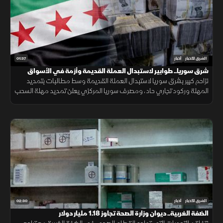
01:37
الشرق للأخبار
أخبار
شرق سوريا.. طوابير لاستبدال العملة القديمة وأزمة في الأسواق
تزاحم كبير بشرق سوريا لاستبدال العملة القديمة وسط مطالبات بتمديد
المهلة وركود تجاري حاد، ومصرف سوريا المركزي يعلن تمديد مهلة السحب
في دير الزور والرقة والحسكة حتى 20 أغسطس الجاري.
02:30
الشرق للأخبار
أخبار
الضفة الغربية.. ديوان وزارة الصحة تجاوز 1.18 مليار دولار