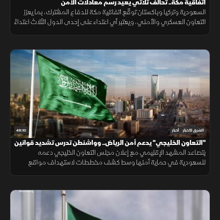
اتفاقية مكة.. تحالف ثلاثي يعيد رسم معادلات الأمن
السعودية وتركيا وباكستان توقّع اتفاقية مكة للدفاع المشترك، بما يعزز
التعاون العسكري والأمني، ويعتبر أي اعتداء على إحدى الدول الثلاث اعتداءً
عليها جميعاً.
49:10
الشرق للأخبار
أخبار
"التعاون الخليجي" يدعم أمن الرياض.. وواشنطن تدرس تشديد قوانين
الهجرة
يتصاعد المشهد الإقليمي مع إعلان مجلس التعاون الخليجي دعمه
للسعودية في حماية أمنها وسط كشف مخططات لاستهداف مواقع
حيوية. وفي اليمن، تتواصل المواجهات مع الحوثيين، بينما يتحدث ترمب عن
قرب انتهاء حرب إيران