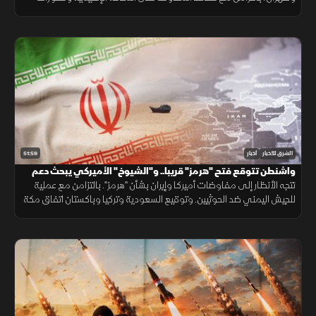
سياسية وأمنية متسارعة في لبنان وأوكرانيا.
51:59
الشرق للأخبار
أخبار
واشنطن تتوقع فتح "هرمز" قريبا.. و"الشيوخ" الأميركي يبحث دعم
لبنان
تتجه الأنظار إلى مفاوضات أميركا وإيران بشأن "هرمز". بالتزامن مع عملية
للجيش اليمني ضد الحوثيين. وتوقيع السعودية وتركيا وباكستان اتفاق مكة
الدفاعي. ويناقش مجلس الشيوخ الأميركي مشروع قانون لدعم لبنان.