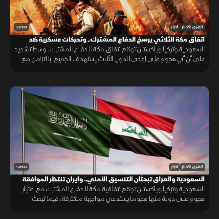
52:00
الشرق للأخبار
أخبار
اتفاق مكة الثلاثي يرسخ الدفاع المشترك.. وتحركات عسكرية ضد
الحوثيين
السعودية وتركيا وباكستان توقع اتفاق مكة للدفاع المشترك، وسط تشديد
على أن أي هجوم على إحدى الدول الثلاث يستهدف الجميع. بالتزامن مع
تحركات بشأن "هرمز". وتصعيد ضد الحوثيين. ومفاوضات أميركية بشأن إيران.
50:03
الشرق للأخبار
أخبار
السعودية والعراق تبحثان التنسيق الأمني.. وإيران تنتظر الموافقة
على اتفاق "هرمز"
السعودية وتركيا وباكستان توقع اتفاقية مكة للدفاع المشترك مع اعتبار
هجوم على دولة منها هجوما يستدعي مواجهة مشتركة، فيما تبحث
السعودية والعراق تعزيز التنسيق الأمني، وسط سعي لاتفاق بشأن "هرمز".