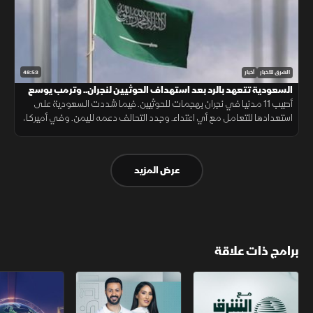
48:53
الشرق للأخبار
أخبار
السعودية تتعهد بالرد بعد استهداف الحوثيين لنجران.. وترمب يوسع
قيود الجنسية
أصيب 11 مدنيا في نجران بهجمات للحوثيين. فيما شددت السعودية على
استعدادها للتعامل مع أي اعتداء. وجدد التحالف دعمه لليمن. وفي أميركا،
أعلن ترمب قرب انتهاء حرب إيران ووسع قيود الجنسية بالولادة.
عرض المزيد
برامج ذات علاقة
مع الشرق الأوسط
الخبر الآخر
تقارير الشرق