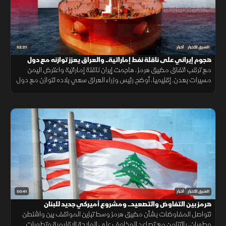
52:21
الشرق للأخبار
أخبار
هجوم إيراني على ناقلة نفط إماراتية.. والعراق يعزز توازنه مع دول
الجوار
مع ترقب اتفاق مضيق هرمز، هاجمت إيران ناقلة إماراتية واعترض اليمن
مسيرات بعدن. إقليميا، أوضح رئيس وزراء العراق سعي بلاده لتوازن مع دول
الجوار، وكشفت واشنطن عن تفكير بوتين باستفزاز الناتو.
50:41
الشرق للأخبار
أخبار
هرمز بين التفاوض والتصعيد.. ومشروع أميركي جديد للبنان
تتواصل المفاوضات بشأن مضيق هرمز وسط تباين المواقف بين واشنطن
وطهران، بالتزامن مع تصاعد المخاوف على الملاحة الإقليمية وتطورات