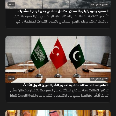
49:00
الشرق للأخبار
أخبار
السعودية وتركيا وباكستان.. تكامل دفاعي يعزز الردع المشترك
تؤسس اتفاقية مكة للدفاع المشترك لإطار دفاعي بين السعودية وتركيا
وباكستان، يقوم على الردع الجماعي وتطوير القدرات الدفاعية ورفع
الجاهزية والتنسيق، مع التأكيد على دعم أمن المنطقة واستقرارها.
57:24
الشرق للأخبار
أخبار
اتفاقية مكة.. مظلة دفاعية لتعزيز الشراكة بين الدول الثلاث
تدشين اتفاقية مكة للدفاع المشترك بين السعودية وتركيا وباكستان يمثل
تحالفا ثلاثيا استراتيجيا يجمع بين الاقتصاد والتكنولوجيا والقوة النووية لتعزيز
استقرار المنطقة وحماية الممرات الملاحية.