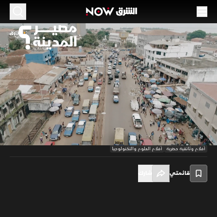
مصير المدينة
51:53
تكنولوجيا
تشبه المدينة كائناً حياً، فكل مكون من مكوناتها يؤدي مهمة محددة. للمدينة
دماغ وأيدٍ تقوم بالكثير من الأعمال، وفي اللحظة التي تتقطع فيها أوصالها،
ستموت. في هذا الوثائقي، نرصد التحديات المستقبلية التي تواجه المدن
00:10
/
51:53
وكيف يمكننا التأقلم مع التحولات التي تطرأ على هذه البيئة الحيوية.
أفلام وثائقية حصرية
أفلام العلوم والتكنولوجيا
قائمتي
شارك