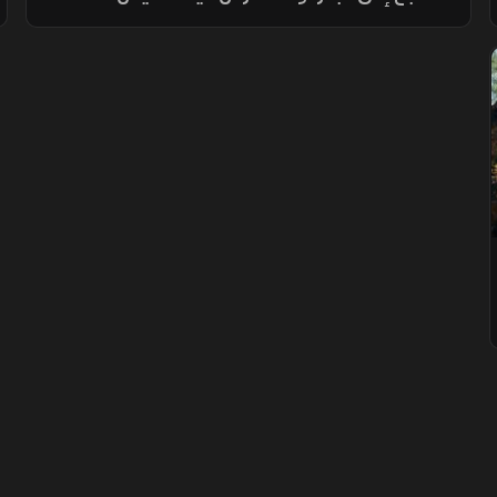
الحية وتتغذى وتتكاثر داخل منظومة مائية تضم
نحو 10 آلاف نهر وجدول وبحيرة وبركة، بما يحافظ
على التوازن البيئي