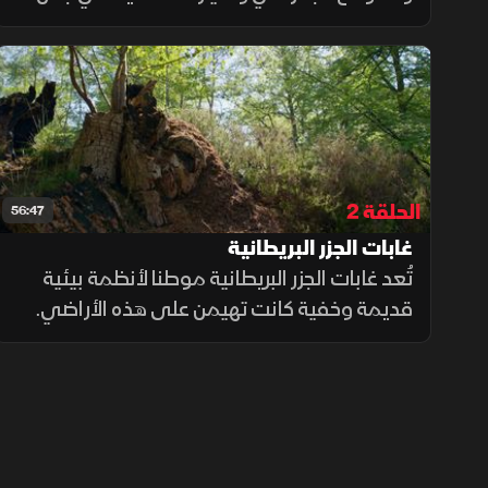
البحار المحيطة بالجزر البريطانية من أغنى البيئات
البحرية مستعرضا تنوعها البيولوجي وأساليب
تكيف الكائنات مع الحياة تحت الماء
الحلقة 2
56:47
غابات الجزر البريطانية
تُعد غابات الجزر البريطانية موطنا لأنظمة بيئية
قديمة وخفية كانت تهيمن على هذه الأراضي.
فبعد العصر الجليدي الأخير، بدأت الأشجار
باستيطان الأرض، وقبل آلاف السنين كانت معظم
هذه الجزر مغطاة بالغابات