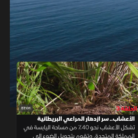
00:12
/
56:17
الحلقة 3
57:01
الأعشاب.. سر ازدهار المراعي البريطانية
تشكل الأعشاب نحو 40٪ من مساحة اليابسة في
المملكة المتحدة، وتقوم بتحويل الضوء إلى