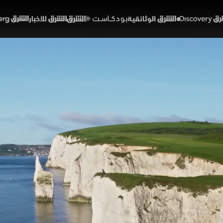
Discover
الشرق الوثائقية
الشرق بودكاست
الشرق للأخبار
الشرق Bloomberg
 نادرة
ئة ومناخ
رية
الحلقة 1
الحلقة إلى الجزر البريطانية، حيث تتجاور المناظر الطبيعية ا
لط الضوء على ثراء الحياة البرية والتنوع الجيولوجي الفريد، 
لطباشير وغابات أزهار الجرس الأزرق في العالم.
والطبيعة ديسكفري