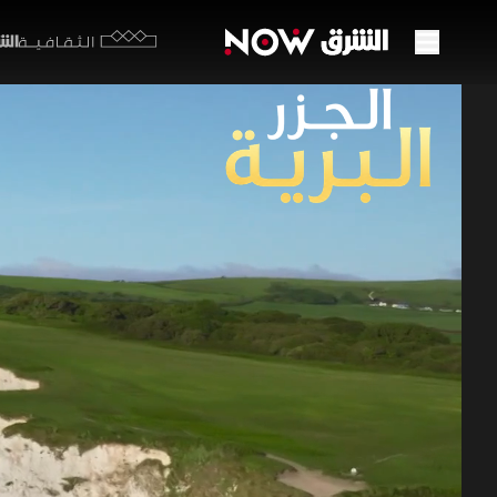
الشرق y
الثقافية
مواطن
56:16
بي
الجزر الب
تأخذنا هذه 
عالميا. وتس
من جداول ا
الحياة البرية 