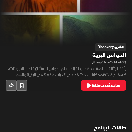
الشرق Discovery
الحواس البرية
4 حلقات
بيئة ومناخ
يأخذ الوثائقي المشاهد في رحلة إلى عالم الحواس الاستثنائية لدى الحيوانات،
كاشفا كيف تعتمد كائنات مختلفة على قدرات مذهلة في الرؤية والشم
واللمس والسمع للبقاء والتكيف. ومن أعماق البحار إلى السماء المفتوحة،
شاهد أحدث حلقة
يسلط الضوء على وسائل إدراك تمنح الحيوانات فهما مختلفا للعالم من حولها.
حلقات البرنامج