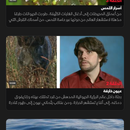
الحلقة 3
52:00
أسرار اللمس
من أعماق المحيطات إلى أدغال الغابات الكثيفة، طورت الحيوانات طرقا
مذهلة لاستشعار العالم من حولها عبر حاسة اللمس، من أسماك القرش التي
تلتقط الإشارات الكهربائية إلى التماسيح المزودة بمستقبلات دقيقة.
الحلقة 2
51:59
عيون خارقة
رحلة داخل عالم الرؤية الحيوانية المدهش من قرد تمتلك عيناه وزنا يفوق
دماغه، إلى أفاع تستشعر الحرارة، ومن عناكب بثماني عيون إلى طيور قادرة
على رؤية المجال المغناطيسي للأرض، يتضح أن البصر قوة خارقة